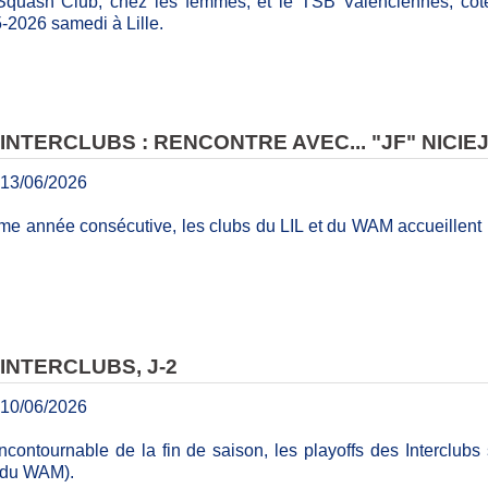
quash Club, chez les femmes, et le TSB Valenciennes, côt
5-2026 samedi à Lille.
INTERCLUBS : RENCONTRE AVEC... "JF" NICIE
13/06/2026
e année consécutive, les clubs du LIL et du WAM accueillent les
INTERCLUBS, J-2
10/06/2026
contournable de la fin de saison, les playoffs des Interclubs 
t du WAM).