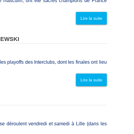
é masculin, ont été sacrés champions de France
Lire la suite
JEWSKI
 playoffs des Interclubs, dont les finales ont lieu
Lire la suite
se déroulent vendredi et samedi à Lille (dans les