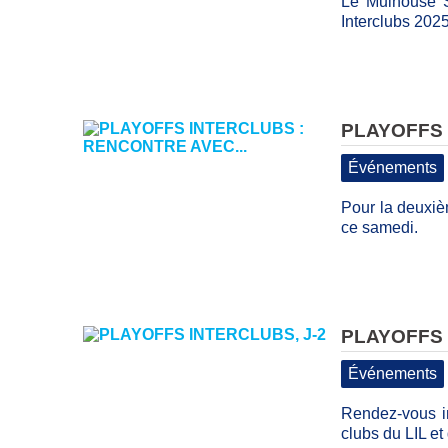
Le Mulhouse S
Interclubs 202
PLAYOFFS 
Événements
Pour la deuxièm
ce samedi.
PLAYOFFS 
Événements
Rendez-vous in
clubs du LIL e