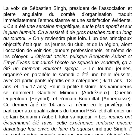
La voix de Sébastien Singh, président de l'association et
pierre angulaire du comité d'organisation traduit
immédiatement l'enthousiasme et une satisfaction évidente.
«
Ça a été une semaine magnifique, sur le plan sportif et sur
le plan humain. On a assisté à de gros matches tout au long
du tournoi.
» On y reviendra plus loin. L'un des principaux
objectifs était que les jeunes du club, et de la région, aient
l'occasion de voir des joueurs professionnels, et même de
les côtoyer. «
Objectif atteint, puisque Benjamin Aubert et
Emyr Evans ont animé l'école de squash le vendredi, ça a
été un moment vraiment sympa.
» Le tournoi jeunes,
organisé en parallèle le samedi a été une belle réussite,
avec 31 participants répartis en 3 catégories (-9/-11 ans, -13
ans, et -15/-17 ans). Pour la petite histoire, les vainqueurs
se nomment Gauthier Mimoun (Andrézieux), Quentin
Dupenloup (Seynod), et Romain Bourdillat (Annemasse).
Ce dernier âgé de 14 ans, a même eu le privilège de
participer aux qualifications du tournoi PSA, et d'affronter un
certain Benjamin Aubert, futur vainqueur. «
Les jeunes ont
évidemment été ravis, cette expérience renforce encore
davantage leur envie de faire du squash,
indique Singh.
Il
se sont rendus compte que les joueurs pros étaient des