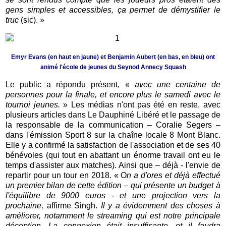
gens simples et accessibles, ça permet de démystifier le
truc
(sic). »
Emyr Evans (en haut en jaune) et Benjamin Aubert (en bas, en bleu) ont
animé l'école de jeunes du Seynod Annecy Squash
Le public a répondu présent, «
avec une centaine de
personnes pour la finale, et encore plus le samedi avec le
tournoi jeunes.
» Les médias n'ont pas été en reste, avec
plusieurs articles dans Le Dauphiné Libéré et le passage de
la responsable de la communication – Coralie Segers –
dans l'émission Sport 8 sur la chaîne locale 8 Mont Blanc.
Elle y a confirmé la satisfaction de l'association et de ses 40
bénévoles (qui tout en abattant un énorme travail ont eu le
temps d'assister aux matches). Ainsi que – déjà - l'envie de
repartir pour un tour en 2018. « O
n a d'ores et déjà effectué
un premier bilan de cette édition – qui présente un budget à
l'équilibre de 9000 euros - et une projection vers la
prochaine,
affirme Singh.
Il y a évidemment des choses à
améliorer, notamment le streaming qui est notre principale
déception. La connexion était insuffisante, et il faudra