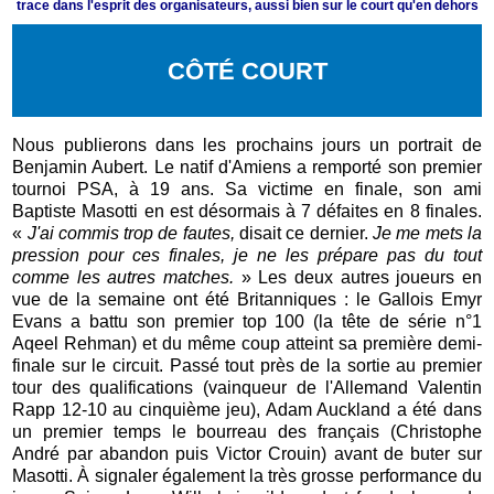
trace dans l'esprit des organisateurs, aussi bien sur le court qu'en dehors
CÔTÉ COURT
Nous publierons dans les prochains jours un portrait de
Benjamin Aubert. Le natif d'Amiens a remporté son premier
tournoi PSA, à 19 ans. Sa victime en finale, son ami
Baptiste Masotti en est désormais à 7 défaites en 8 finales.
«
J'ai commis trop de fautes,
disait ce dernier.
Je me mets la
pression pour ces finales, je ne les prépare pas du tout
comme les autres matches.
» Les deux autres joueurs en
vue de la semaine ont été Britanniques : le Gallois Emyr
Evans a battu son premier top 100 (la tête de série n°1
Aqeel Rehman) et du même coup atteint sa première demi-
finale sur le circuit. Passé tout près de la sortie au premier
tour des qualifications (vainqueur de l'Allemand Valentin
Rapp 12-10 au cinquième jeu), Adam Auckland a été dans
un premier temps le bourreau des français (Christophe
André par abandon puis Victor Crouin) avant de buter sur
Masotti. À signaler également la très grosse performance du