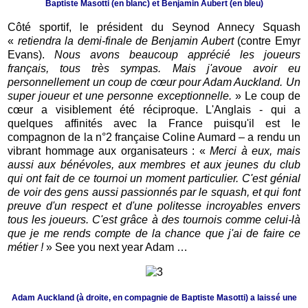
Baptiste Masotti (en blanc) et Benjamin Aubert (en bleu)
Côté sportif, le président du Seynod Annecy Squash
«
retiendra la demi-finale de Benjamin Aubert
(contre Emyr
Evans).
Nous avons beaucoup apprécié les joueurs
français, tous très sympas. Mais j'avoue avoir eu
personnellement un coup de cœur pour Adam Auckland. Un
super joueur et une personne exceptionnelle.
» Le coup de
cœur a visiblement été réciproque. L'Anglais - qui a
quelques affinités avec la France puisqu'il est le
compagnon de la n°2 française Coline Aumard – a rendu un
vibrant hommage aux organisateurs : «
Merci à eux, mais
aussi aux bénévoles, aux membres et aux jeunes du club
qui ont fait de ce tournoi un moment particulier. C'est génial
de voir des gens aussi passionnés par le squash, et qui font
preuve d'un respect et d'une politesse incroyables envers
tous les joueurs. C'est grâce à des tournois comme celui-là
que je me rends compte de la chance que j'ai de faire ce
métier !
» See you next year Adam …
Adam Auckland (à droite, en compagnie de Baptiste Masotti) a laissé une