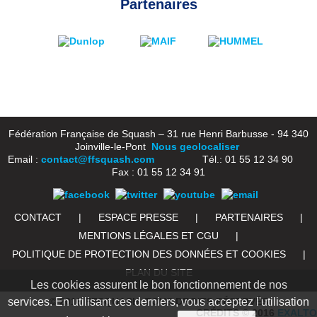
Partenaires
Fédération Française de Squash – 31 rue Henri Barbusse - 94 340
Joinville-le-Pont
Nous geolocaliser
Email :
contact@ffsquash.com
Tél.: 01 55 12 34 90
Fax : 01 55 12 34 91
CONTACT
|
ESPACE PRESSE
|
PARTENAIRES
|
MENTIONS LÉGALES ET CGU
|
POLITIQUE DE PROTECTION DES DONNÉES ET COOKIES
|
PLAN DU SITE
Les cookies assurent le bon fonctionnement de nos
services. En utilisant ces derniers, vous acceptez l'utilisation
© 2016 FFSQUASH. TOUS DROITS RÉSERVÉS
CRÉDITS © 2016
EXALTO