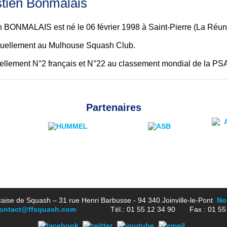
tien Bonmalais
 BONMALAIS est né le 06 février 1998 à Saint-Pierre (La Réun
ctuellement au Mulhouse Squash Club.
tuellement N°2 français et N°22 au classement mondial de la PSA 
Partenaires
aise de Squash – 31 rue Henri Barbusse - 94 340 Joinville-le-Pont
Nou
ontact@ffsquash.com
Tél.: 01 55 12 34 90 Fax : 01 55 1