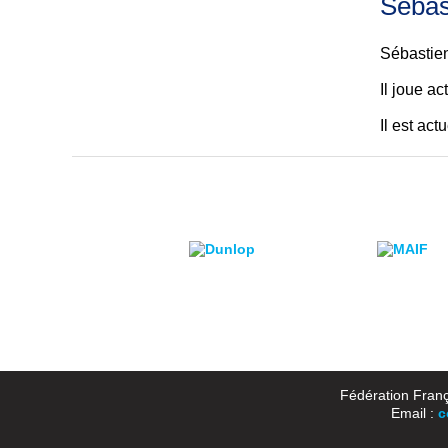
Sébas
Sébastien
Il joue a
Il est ac
Fédération Franç
Email :
c