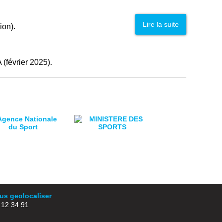
Lire la suite
ion).
(février 2025).
s geolocaliser
2 34 91