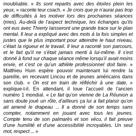
inoubliable. «
Ils sont repartis avec des étoiles plein les
yeux,
» raconte leur coach. «
Je crois que je n'aurai pas trop
de difficultés à les motiver lors des prochaines séances
(rires)
. Au-delà de l'aspect technique, les échanges qu'ils
ont eus avec Thierry laisseront une grande trace sur le plan
mental. Il leur a expliqué avec des mots à la fois simples et
justes que le plus important pour atteindre le haut niveau,
c'était la rigueur et le travail. Il leur a raconté son parcours,
et le fait qu'il ne s'était jamais menti à lui-même. Il s'est
donné à fond sur chaque séance même lorsqu'il avait moins
envie, et c'est ce qu'un athlète professionnel doit faire.
»
Matthieu Huin espère pouvoir maintenant lui rendre la
pareille, en recevant Lincou et de jeunes américains dans
son club. «
On est en train de réfléchir à une date,
»
explique-t-il. En attendant, il loue l'accueil de l'ancien
numéro 1 mondial. «
Le fait qu'on vienne de La Réunion a
sans doute joué un rôle, d'ailleurs ça lui a fait plaisir qu'on
ait amené le drapeau ...
Il a donné de son temps sans
compter, notamment en jouant avec tous les jeunes.
Compte tenu de son palmarès et son vécu, il fait preuve
d'une humilité et d'une accessibilité incroyables. Un seul
mot, respect ...
»