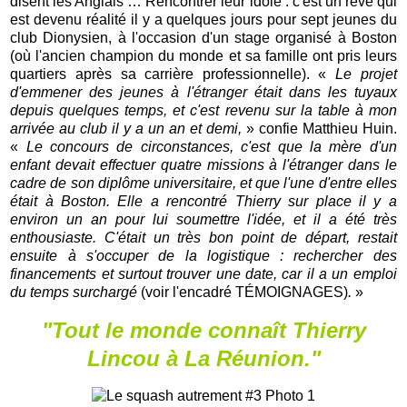
disent les Anglais … Rencontrer leur idole : c'est un rêve qui
est devenu réalité il y a quelques jours pour sept jeunes du
club Dionysien, à l'occasion d'un stage organisé à Boston
(où l'ancien champion du monde et sa famille ont pris leurs
quartiers après sa carrière professionnelle). «
Le projet
d'emmener des jeunes à l'étranger était dans les tuyaux
depuis quelques temps, et c'est revenu sur la table à mon
arrivée au club il y a un an et demi,
» confie Matthieu Huin.
«
Le concours de circonstances, c'est que la mère d'un
enfant devait effectuer quatre missions à l'étranger dans le
cadre de son diplôme universitaire, et que l'une d'entre elles
était à Boston. Elle a rencontré Thierry sur place il y a
environ un an pour lui soumettre l'idée, et il a été très
enthousiaste. C'était un très bon point de départ, restait
ensuite à s'occuper de la logistique : rechercher des
financements et surtout trouver une date, car il a un emploi
du temps surchargé
(voir l'encadré TÉMOIGNAGES)
.
»
"Tout le monde connaît Thierry
Lincou à La Réunion."