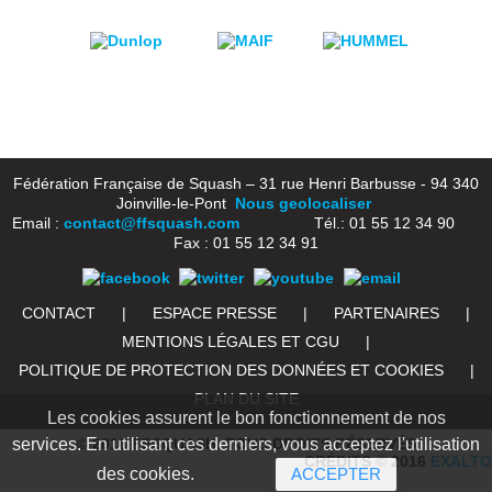
Fédération Française de Squash – 31 rue Henri Barbusse - 94 340
Joinville-le-Pont
Nous geolocaliser
Email :
contact@ffsquash.com
Tél.: 01 55 12 34 90
Fax : 01 55 12 34 91
CONTACT
|
ESPACE PRESSE
|
PARTENAIRES
|
MENTIONS LÉGALES ET CGU
|
POLITIQUE DE PROTECTION DES DONNÉES ET COOKIES
|
PLAN DU SITE
Les cookies assurent le bon fonctionnement de nos
services. En utilisant ces derniers, vous acceptez l'utilisation
© 2016 FFSQUASH. TOUS DROITS RÉSERVÉS
CRÉDITS © 2016
EXALTO
des cookies.
ACCEPTER