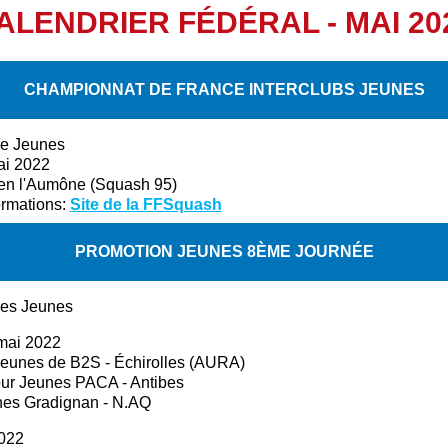
ALENDRIER FÉDÉRAL - MAI 20
CHAMPIONNAT DE FRANCE INTERCLUBS JEUNES
ie Jeunes
ai 2022
en l'Aumône (Squash 95)
formations:
Site de la FFSquash
PROMOTION JEUNES 8ÈME JOURNÉE
ies Jeunes
 mai 2022
Jeunes de B2S - Échirolles (AURA)
our Jeunes PACA - Antibes
nes Gradignan - N.AQ
2022