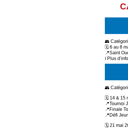
C
👥 Catégor
🗓 6 au 8 m
📍Saint Ou
ℹ️ Plus d'in
👥 Catégor
🗓 14 & 15
📍Tournoi 
📍Finale T
📍Défi Jeu
🗓 21 mai 