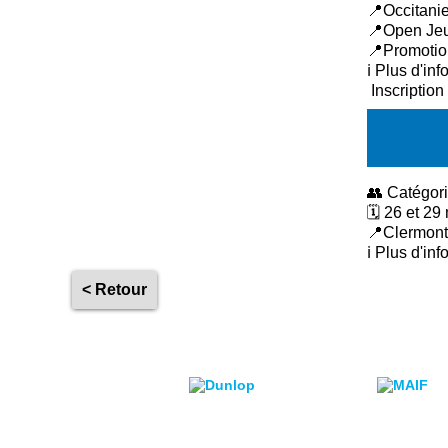
📍Occitanie
📍Open Jeu
📍Promotio
ℹ️ Plus d'in
Inscription
👥 Catégor
🗓 26 et 29
📍Clermont
ℹ️ Plus d'in
< Retour