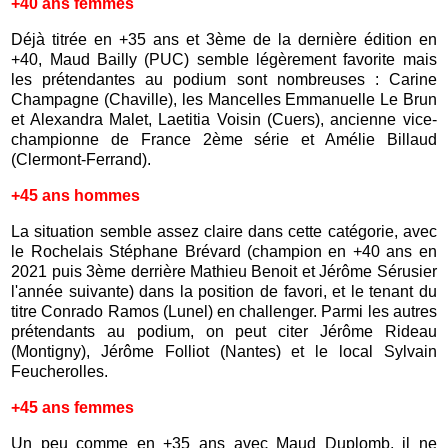
+40 ans femmes
Déjà titrée en +35 ans et 3ème de la dernière édition en
+40, Maud Bailly (PUC) semble légèrement favorite mais
les prétendantes au podium sont nombreuses : Carine
Champagne (Chaville), les Mancelles Emmanuelle Le Brun
et Alexandra Malet, Laetitia Voisin (Cuers), ancienne vice-
championne de France 2ème série et Amélie Billaud
(Clermont-Ferrand).
+45 ans hommes
La situation semble assez claire dans cette catégorie, avec
le Rochelais Stéphane Brévard (champion en +40 ans en
2021 puis 3ème derrière Mathieu Benoit et Jérôme Sérusier
l'année suivante) dans la position de favori, et le tenant du
titre Conrado Ramos (Lunel) en challenger. Parmi les autres
prétendants au podium, on peut citer Jérôme Rideau
(Montigny), Jérôme Folliot (Nantes) et le local Sylvain
Feucherolles.
+45 ans femmes
Un peu comme en +35 ans avec Maud Duplomb, il ne