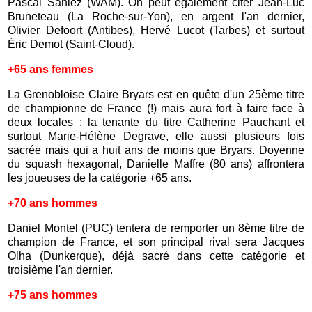
Pascal Saniez (WAM). On peut également citer Jean-Luc
Bruneteau (La Roche-sur-Yon), en argent l'an dernier,
Olivier Defoort (Antibes), Hervé Lucot (Tarbes) et surtout
Éric Demot (Saint-Cloud).
+65 ans femmes
La Grenobloise Claire Bryars est en quête d'un 25ème titre
de championne de France (!) mais aura fort à faire face à
deux locales : la tenante du titre Catherine Pauchant et
surtout Marie-Hélène Degrave, elle aussi plusieurs fois
sacrée mais qui a huit ans de moins que Bryars.
Doyenne
du squash hexagonal, Danielle Maffre (80 ans) affrontera
les joueuses de la catégorie +65 ans.
+70 ans hommes
Daniel Montel (PUC) tentera de remporter un 8ème titre de
champion de France, et son principal rival sera Jacques
Olha (Dunkerque), déjà sacré dans cette catégorie et
troisième l'an dernier.
+75 ans hommes