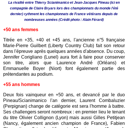
La rivalité entre Thierry Scianimanico et Jean-Jacques Pineau (ici en
compagnie de Claire Bryars lors des championnats du monde l'été
dernier) rythment les championnats de France vétérans depuis de
nombreuses années
(Crédit photo : Alain Férard)
+50 ans femmes
Titrée en +35, +40 et +45 ans, l'ancienne n°5 française
Marie-Pierre Guilbert (Liberty Country Club) fait son retour
dans l'épreuve après quelques années d'absence. Du coup,
Jennifer Corigliano (Lunel) aura fort à faire pour conserver
son titre, alors que Laurence André (Orléans) et
Emmanuelle Boyer (Niort) font également partie des
prétendantes au podium.
+55 ans hommes
Deux fois vainqueur en +50 ans, et devancé par le duo
Pineau/Scianimanico l'an dernier, Laurent Combaluzier
(Perpignan) change de catégorie est sera l'homme à battre.
Ses challengers seront nombreux : en premier lieu le tenant
du titre Olivier Collignon (Lyon) mais aussi Gilles Petitjean
(Nancy, également ancien champion de France), Fabien