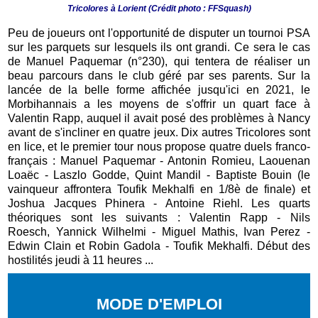
Tricolores à Lorient
(Crédit photo : FFSquash)
Peu de joueurs ont l'opportunité de disputer un tournoi PSA
sur les parquets sur lesquels ils ont grandi. Ce sera le cas
de Manuel Paquemar (n°230), qui tentera de réaliser un
beau parcours dans le club géré par ses parents. Sur la
lancée de la belle forme affichée jusqu'ici en 2021, le
Morbihannais a les moyens de s'offrir un quart face à
Valentin Rapp, auquel il avait posé des problèmes à Nancy
avant de s'incliner en quatre jeux. Dix autres Tricolores sont
en lice, et le premier tour nous propose quatre duels franco-
français : Manuel Paquemar - Antonin Romieu, Laouenan
Loaëc - Laszlo Godde, Quint Mandil - Baptiste Bouin (le
vainqueur affrontera Toufik Mekhalfi en 1/8è de finale) et
Joshua Jacques Phinera - Antoine Riehl. Les quarts
théoriques sont les suivants : Valentin Rapp - Nils
Roesch, Yannick Wilhelmi -
Miguel Mathis
,
Ivan Perez -
Edwin Clain et Robin Gadola - T
oufik Mekhalfi. Début des
hostilités jeudi à 11 heures ...
MODE D'EMPLOI