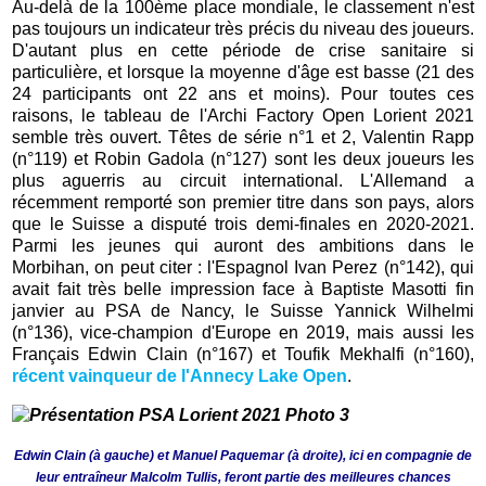
Au-delà de la 100ème place mondiale, le classement n'est
pas toujours un indicateur très précis du niveau des joueurs.
D'autant plus en cette période de crise sanitaire si
particulière, et lorsque la moyenne d'âge est basse (21 des
24 participants ont 22 ans et moins). Pour toutes ces
raisons, le tableau de l'Archi Factory Open Lorient 2021
semble très ouvert. Têtes de série n°1 et 2, Valentin Rapp
(n°119) et Robin Gadola (n°127) sont les deux joueurs les
plus aguerris au circuit international. L'Allemand a
récemment remporté son premier titre dans son pays, alors
que le Suisse a disputé trois demi-finales en 2020-2021.
Parmi les jeunes qui auront des ambitions dans le
Morbihan, on peut citer : l'Espagnol Ivan Perez (n°142), qui
avait fait très belle impression face à Baptiste Masotti fin
janvier au PSA de Nancy, le Suisse Yannick Wilhelmi
(n°136), vice-champion d'Europe en 2019, mais aussi les
Français Edwin Clain (n°167) et Toufik Mekhalfi (n°160),
récent vainqueur de l'Annecy Lake Open
.
Edwin Clain (à gauche) et Manuel Paquemar (à droite), ici en compagnie de
leur entraîneur Malcolm Tullis, feront partie des meilleures chances