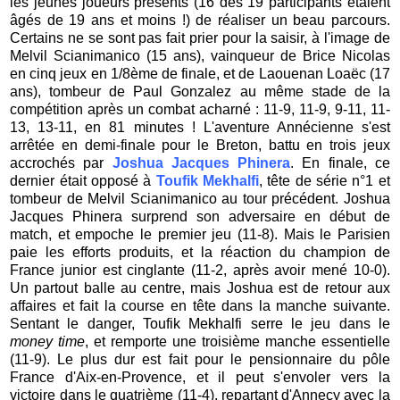
les jeunes joueurs présents (16 des 19 participants étaient
âgés de 19 ans et moins !) de réaliser un beau parcours.
Certains ne se sont pas fait prier pour la saisir, à l'image de
Melvil Scianimanico (15 ans), vainqueur de Brice Nicolas
en cinq jeux en 1/8ème de finale, et de Laouenan Loaëc (17
ans), tombeur de Paul Gonzalez au même stade de la
compétition après un combat acharné : 11-9, 11-9, 9-11, 11-
13, 13-11, en 81 minutes ! L'aventure Annécienne s'est
arrêtée en demi-finale pour le Breton, battu en trois jeux
accrochés par
Joshua Jacques Phinera
. En finale, ce
dernier était opposé à
Toufik Mekhalfi
, tête de série n°1 et
tombeur de Melvil Scianimanico au tour précédent. Joshua
Jacques Phinera surprend son adversaire en début de
match, et empoche le premier jeu (11-8). Mais le Parisien
paie les efforts produits, et la réaction du champion de
France junior est cinglante (11-2, après avoir mené 10-0).
Un partout balle au centre, mais Joshua est de retour aux
affaires et fait la course en tête dans la manche suivante.
Sentant le danger, Toufik Mekhalfi serre le jeu dans le
money time
, et remporte une troisième manche essentielle
(11-9). Le plus dur est fait pour le pensionnaire du pôle
France d'Aix-en-Provence, et il peut s'envoler vers la
victoire dans le quatrième (11-4), repartant d'Annecy avec la