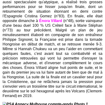
aussi spectaculaire qu'atypique, a réalisé trois grosses
performances pour se hisser jusqu'en finale, dont un
retournement de situation étonnant en demi contre
l'Espagnole Cristina Gomez (n°83). En finale, elle était
opposée dimanche à
Énora Villard
(n°48), sortie vainqueur
d'une beau duel 100 % US Créteil face à Marie Stéphan
(n°73) au tour précédent. Malgré un plan de jeu
minutieusement élaboré en compagnie de son entraîneur
Philippe Signoret, la Française est prise dans la tornade
Hongroise en début de match, et se retrouve menée 9-3.
Même si Hannah Chukwu va un peu l'aider en commettant
quelques fautes, c'est avant tout sa combativité et sa
précision retrouvées qui vont lui permettre d'enrayer la
mécanique adverse, et d'inverser complètement le cours
des choses. Énora Villard aligne huit points de suite, et le
gain du premier jeu va lui faire autant de bien que de mal à
la Hongroise. La suite de la finale est un cavalier seul pour
la Cristolienne, qui ne relâchera jamais la pression pour
s'envoler vers un troisième titre sur le circuit international, le
deuxième sur le sol hexagonal après les Volcans (Clemont-
Ferrand) en 2019.