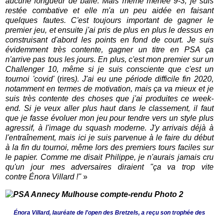
aucune longueur de balle. Mais même menée 9-3, je suis
restée combative et elle m'a un peu aidée en faisant
quelques fautes. C'est toujours important de gagner le
premier jeu, et ensuite j'ai pris de plus en plus le dessus en
construisant d'abord les points en fond de court. Je suis
évidemment très contente, gagner un titre en PSA ça
n'arrive pas tous les jours. En plus, c'est mon premier sur un
Challenger 10, même si je suis consciente que c'est un
tournoi 'covid'
(rires
). J'ai eu une période difficile fin 2020,
notamment en termes de motivation, mais ça va mieux et je
suis très contente des choses que j'ai produites ce week-
end. Si je veux aller plus haut dans le classement, il faut
que je fasse évoluer mon jeu pour tendre vers un style plus
agressif, à l'image du squash moderne. J'y arrivais déjà à
l'entraînement, mais ici je suis parvenue à le faire du début
à la fin du tournoi, même lors des premiers tours faciles sur
le papier. Comme me disait Philippe, je n'aurais jamais cru
qu'un jour mes adversaires diraient "ça va trop vite
contre Énora Villard !"
»
Énora Villard, lauréate de l'open des Bretzels, a reçu son trophée des