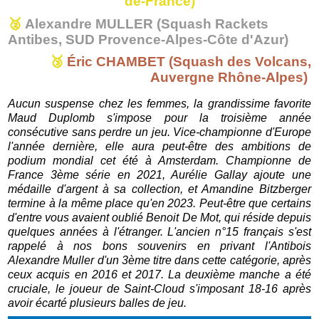
de-France)
🥈
Alexandre MULLER (Squash Rackets
Antibes, SUD Provence-Alpes-Côte d'Azur)
🥉
Éric CHAMBET (Squash des Volcans,
Auvergne Rhône-Alpes)
Aucun suspense chez les femmes, la grandissime favorite
Maud Duplomb s'impose pour la troisième année
consécutive sans perdre un jeu. Vice-championne d'Europe
l'année dernière, elle aura peut-être des ambitions de
podium mondial cet été à Amsterdam. Championne de
France 3ème série en 2021, Aurélie Gallay ajoute une
médaille d'argent à sa collection, et Amandine Bitzberger
termine à la même place qu'en 2023. Peut-être que certains
d'entre vous avaient oublié Benoit De Mot, qui réside depuis
quelques années à l'étranger. L'ancien n°15 français s'est
rappelé à nos bons souvenirs en privant l'Antibois
A
lexandre Muller d'un 3ème titre dans cette catégorie, après
ceux acquis en 2016 et 2017. La deuxième manche a été
cruciale, le joueur de Saint-Cloud s'imposant 18-16 après
avoir écarté plusieurs balles de jeu.