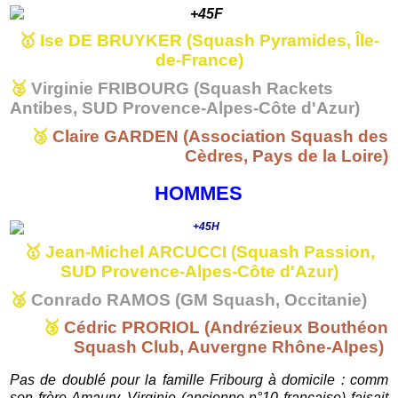
🥇
Ise DE BRUYKER (Squash Pyramides, Île-
de-France)
🥈
Virginie FRIBOURG (Squash Rackets
Antibes, SUD Provence-Alpes-Côte d'Azur)
🥉
Claire GARDEN (Association Squash des
Cèdres, Pays de la Loire)
HOMMES
🥇
Jean-Michel ARCUCCI
(Squash Passion,
S
UD Provence-Alpes-Côte d'Azur)
🥈
Conrado RAMOS (GM Squash, Occitanie)
🥉
Cédric PRORIOL
(
Andrézieux Bouthéon
Squash Club, A
uvergne Rhône-Alpes
)
Pas de doublé pour la famille Fribourg à domicile : comm
son frère Amaury, Virginie (ancienne n°10 française) faisait