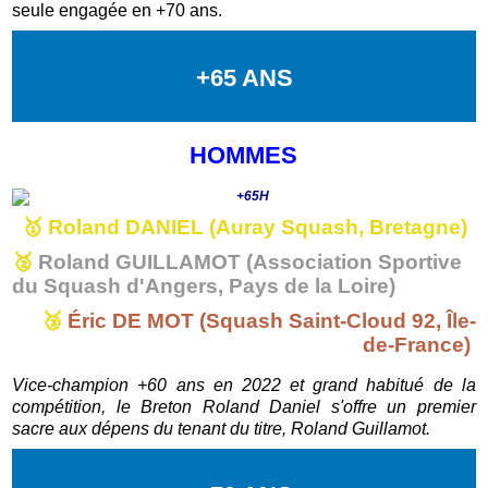
seule engagée en +70 ans.
+65 ANS
HOMMES
🥇
Roland DANIEL (Auray Squash, Bretagne)
🥈
Roland GUILLAMOT (Association Sportive
du Squash d'Angers, Pays de la Loire)
🥉
Éric DE MOT (Squash Saint-Cloud 92, Île-
de-France)
Vice-champion +60 ans en 2022 et grand habitué de la
compétition, le Breton Roland Daniel s'offre un premier
sacre aux dépens du tenant du titre, Roland Guillamot.