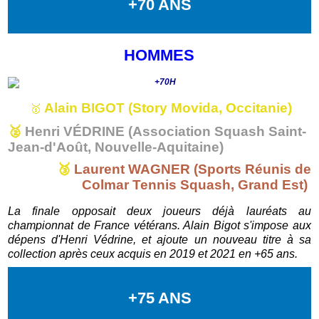
+70 ANS
HOMMES
Alain BIGOT (Story Movida, Occitanie)
🥇
🥈
Henri VÉDRINE (Association Squash Saint-
Jean-d'Août, Nouvelle-Aquitaine)
🥉
Laurent WAGNER (Sports Réunis de
Colmar Tennis Squash, Grand Est)
La finale opposait deux joueurs déjà lauréats au
championnat de France vétérans. Alain Bigot s'impose aux
dépens d'Henri Védrine, et ajoute un nouveau titre à sa
collection après ceux acquis en 2019 et 2021 en +65 ans.
+75 ANS