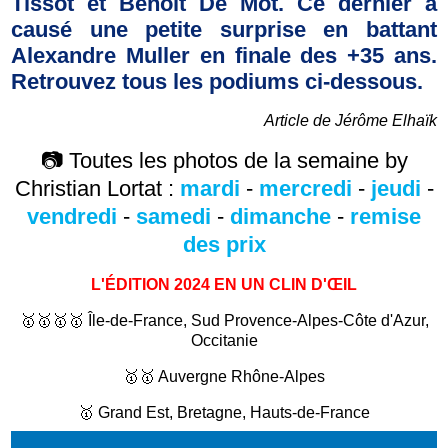
Tissot et Benoit De Mot. Ce dernier a
causé une petite surprise en battant
Alexandre Muller en finale des +35 ans.
Retrouvez tous les podiums ci-dessous.
Article de Jérôme Elhaïk
📷 Toutes les photos de la semaine by
Christian Lortat :
mardi
-
mercredi
-
jeudi
-
vendredi
-
samedi
-
dimanche
-
remise
des prix
L'ÉDITION 2024 EN UN CLIN D'ŒIL
🥇🥇🥇🥇 Île-de-France, Sud Provence-Alpes-Côte d'Azur,
Occitanie
🥇🥇 Auvergne Rhône-Alpes
🥇 Grand Est, Bretagne, Hauts-de-France