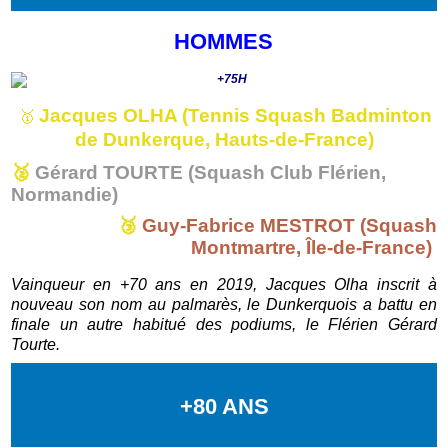
HOMMES
Jacques OLHA (Tennis Squash Badminton
🥇
de Dunkerque, Hauts-de-France)
🥈
Gérard TOURTE (Squash Club Flérien,
Normandie)
🥉
Guy-Fabrice MESTROT (Squash
Montmartre, Île-de-France)
Vainqueur en +70 ans en 2019, Jacques Olha inscrit à
nouveau son nom au palmarès, le Dunkerquois a battu en
finale un autre habitué des podiums, le Flérien Gérard
Tourte.
+80 ANS