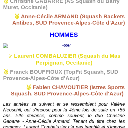
🥈
Christine GABARRE (AS Squash du Barry
Muret, Occitanie)
🥉
Anne-Cécile ARMAND (Squash Rackets
Antibes, SUD Provence-Alpes-Côte d'Azur)
HOMMES
Laurent COMBALUZIER (Squash du Mas
🥇
Perpignan, Occitanie)
🥈
Franck BOUFFIOUX (TopFit Squash,
SUD
Provence-Alpes-Côte d'Azur)
🥉
Fabien CHAVOUTIER (Istres Sports
Squash, SUD Provence-Alpes-Côte d'Azur)
Les années se suivent et se ressemblent pour Valérie
Néoschil, qui s'impose pour la 4ème fois de suite en +55
ans. Elle devance, comme souvent, le duo Christine
Gabarre - Anne-Cécile Armand. Tenant du titre chez les
hommes, Laurent Combaluzier n'a pas tremblé et s'impose