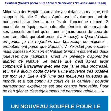
Grinham (Crédits photo : Draz Foto &
Nederlands Squash Dames Team)
Milou van der Heijden a un autre atout dans sa manche, et il
s'appelle Natalie Grinham. Après avoir évolué pendant de
nombreuses années aux côtés de l'ancienne numéro 2
mondiale en équipe nationale, elle bénéficie désormais de
ses conseils en tant qu'entraîneur (mais aussi de ceux de
son frère Stef, qui était présent à Annecy). «
Quand j'étais
en junior, je ne regardais pas beaucoup de matches -
probablement parce que SquashTV n'existait pas encore -
mais Vanessa Atkinson et Natalie Grinham étaient les deux
joueuses que j'admirais. C'est un privilège d'apprendre
auprès de Natalie. Je pense que c'est après avoir
commencé à travailler avec elle que j'ai le plus progressé,
et il n'y a aucun doute qu'elle a une influence très positive
sur mon jeu. Elle a été l'une des meilleures joueuses au
monde, et a tout connu au cours de sa carrière : pouvoir
partager son expérience est une chance incroyable. Pour
ne rien gâcher, c'est également une personne géniale ...
»
UN NOUVEAU SOUFFLE POUR LE