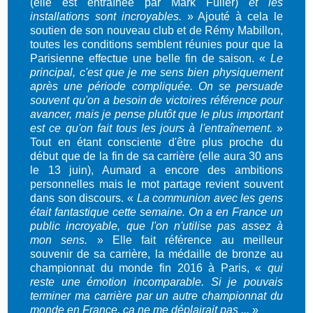
(elle est entraînée par Mark Fuller)
et les
installations sont incroyables.
» Ajouté à cela le
soutien de son nouveau club et de Rémy Mabillon,
toutes les conditions semblent réunies pour que la
Parisienne effectue une belle fin de saison. «
Le
principal, c'est que je me sens bien physiquement
après une période compliquée. On se persuade
souvent qu'on a besoin de victoires référence pour
avancer, mais je pense plutôt que le plus important
est ce qu'on fait tous les jours à l'entraînement.
»
Tout en étant consciente d'être plus proche du
début que de la fin de sa carrière (elle aura 30 ans
le 13 juin), Aumard a encore des ambitions
personnelles mais le mot partage revient souvent
dans son discours. «
La communion avec les gens
était fantastique cette semaine. On a en France un
public incroyable, que l'on n'utilise pas assez à
mon sens.
» Elle fait référence au meilleur
souvenir de sa carrière, la médaille de bronze au
championnat du monde fin 2016 à Paris, «
qui
reste une émotion incomparable. Si je pouvais
terminer ma carrière par un autre championnat du
monde en France, ça ne me déplairait pas ...
»