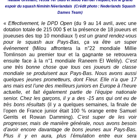
Natalie Grinham, Tessa Ter Sluis et Milou Van der Heijden, est le grand
espoir du squash féminin Néerlandais (Crédit photo : Nederlands Squash
Dames Team)
«
Effectivement, le DPD Open
(du 9 au 14 avril, avec une
dotation totale de 215 000 $ et la présence de 18 joueurs et
joueuses des top 10 mondiaux !)
est un grand rendez-vous
pour le squash aux Pays-Bas, ça va être un super
événement
(Milou affrontera la n°22 mondiale Millie
Tomlinson au premier tour et la gagnante se retrouvera
ensuite face à la n°1 mondiale Raneem El Welily).
C'est
une très bonne chose que tous ces joueurs de classe
mondiale se produisent aux Pays-Bas. Nous avons aussi
quelques jeunes prometteurs, dont Fleur. Elle n'a que 17
ans mais est l'une des meilleurs juniors en Europe à l'heure
actuelle, et fait également partie de l'équipe nationale
senior. Chez les garçons, il y a des -15 ans qui ont eu de
très bons résultats
(il y a quelques semaines, la finale de
l'open de France junior était 100 % orange entre Samuel
Gerrits et Rowan Damming).
C'est super de les voir
progresser, mais de manière générale, nous avons besoin
d'avoir encore davantage de bons jeunes aux Pays-Bas.
Plus il y en aura, plus l'émulation entre eux sera