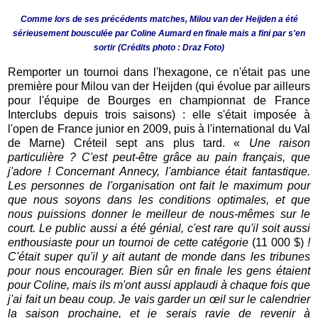
Comme lors de ses précédents matches, Milou van der Heijden a été
sérieusement bousculée par Coline Aumard en finale mais a fini par s'en
sortir (Crédits photo : Draz Foto)
Remporter un tournoi dans l'hexagone, ce n'était pas une
première pour Milou van der Heijden (qui évolue par ailleurs
pour l'équipe de Bourges en championnat de France
Interclubs depuis trois saisons) : elle s'était imposée à
l'open de France junior en 2009, puis à l'international du Val
de Marne) Créteil sept ans plus tard. «
Une raison
particulière ? C'est peut-être grâce au pain français, que
j'adore ! Concernant Annecy, l'ambiance était fantastique.
Les personnes de l'organisation ont fait le maximum pour
que nous soyons dans les conditions optimales, et que
nous puissions donner le meilleur de nous-mêmes sur le
court. Le public aussi a été génial, c'est rare qu'il soit aussi
enthousiaste pour un tournoi de cette catégorie
(11 000 $)
!
C'était super qu'il y ait autant de monde dans les tribunes
pour nous encourager. Bien sûr en finale les gens étaient
pour Coline, mais ils m'ont aussi applaudi à chaque fois que
j'ai fait un beau coup. Je vais garder un œil sur le calendrier
la saison prochaine, et je serais ravie de revenir à