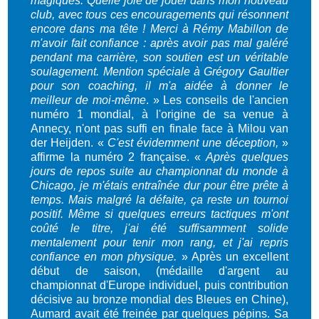
magiques. Quelle joie de jouer dans mon nouveau
club, avec tous ces encouragements qui résonnent
encore dans ma tête ! Merci à Rémy Mabillon de
m'avoir fait confiance : après avoir pas mal galéré
pendant ma carrière, son soutien est un véritable
soulagement. Mention spéciale à Grégory Gaultier
pour son coaching, il m'a aidée à donner le
meilleur de moi-même
. » Les conseils de l'ancien
numéro 1 mondial, à l'origine de sa venue à
Annecy, n'ont pas suffi en finale face à Milou van
der Heijden. «
C'est évidemment une déception,
»
affirme la numéro 2 française. «
Après quelques
jours de repos suite au championnat du monde à
Chicago, je m'étais entraînée dur pour être prête à
temps. Mais malgré la défaite, ça reste un tournoi
positif. Même si quelques erreurs tactiques m'ont
coûté le titre, j'ai été suffisamment solide
mentalement pour tenir mon rang, et j'ai repris
confiance en mon physique.
» Après un excellent
début de saison, (médaille d'argent au
championnat d'Europe individuel, puis contribution
décisive au bronze mondial des Bleues en Chine),
Aumard avait été freinée par quelques pépins. Sa