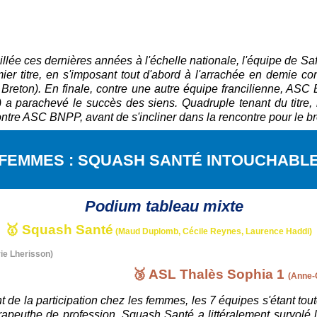
lée ces dernières années à l'échelle nationale, l'équipe de Saf
ier titre, en s'imposant tout d'abord à l'arrachée en demie c
 Breton). En finale, contre une autre équipe francilienne, A
 a parachevé le succès des siens. Quadruple tenant du titre, 
ontre ASC BNPP, avant de s'incliner dans la rencontre pour le b
FEMMES : SQUASH SAN
T
É INTOUCHABL
🥇
Squash Santé
(Maud Duplomb, Cécile Reynes, Laurence Haddi)
ie Lherisson)
🥉 ASL Thalès Sophia 1
(Anne-
ent de la participation chez les femmes, les 7 équipes s'étant 
apeuthe de profession, Squash Santé a littéralement survolé l