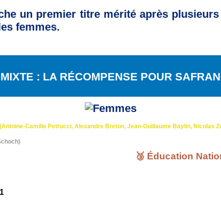
che un premier titre mérité après plusieur
 les femmes.
MIXTE : LA RÉCOMPENSE POUR SAFRAN
(Antoine-Camille Petrucci, Alexandre Breton,
J
ean-Guillaume Baylin, Nicolas Z
Schoch)
🥉 É
ducation Natio
1