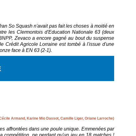
ran So Squash n'avait pas fait les choses à moitié en
ontre les Clermontois d'Education Nationale 63 (deux
SC BNPP, Zevaco a encore gagné au bout du suspense
le Crédit Agricole Lorraine est tombé à l'issue d'une
ronze face à EN 63 (2-1).
E
Cécile Armand, Karine Mio Dassot, Camille Liger, Oriane Larroche)
toutes affrontées dans une poule unique. Emmenées par
a compétition, ne perdant qu'un jeu en 18 matches !