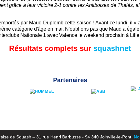
ent grâce à leur victoire 2-1 contre les Antiboises de Thalès, a
mportés par Maud Duplomb cette saison ! Avant ce lundi, il y 
la même catégorie d'âge en mai. N'oublions pas que Maud a égal
 Interclubs Nationale 1 avec Valence le weekend prochain à Lille
Résultats complets sur
squashnet
Partenaires
aise de Squash – 31 rue Henri Barbusse - 94 340 Joinville-le-Pont
Nou