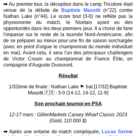
➡
Au premier tour, la déception dans le camp Tricolore était
venue de la défaite de
Baptiste Masotti
(n°22) contre
Nathan Lake (n°44). Le score brut (3-0) ne reflète pas la
physionomie du match, le Niortais ayant eu des
opportunités dans les deux premiers jeux. Il a choisi de faire
l'impasse sur le reste de la tournée Nord-Américaine, afin
de se préparer au mieux pour une fin de saison surchargée
(avec en point d'orgue le championnat du monde individuel
en mai). Avant cela, il sera l'un des principaux challengers
de Victor Crouin au championnat de France Élite, en
compagnie d'Auguste Dussourd.
Résultat
1/32ème de finale : Nathan Lake 🏴󠁧󠁢󠁥󠁮󠁧󠁿 bat [17/32] Baptiste
Masotti 🇫🇷 : 3-0 (14-12, 14-12, 11-9)
Son prochain tournoi en PSA
12-17 mars : GillenMarkets Canary Wharf Classic 2023
(Gold, 110 000 $)
➡
Après une entame de match compliquée,
Lucas Serme