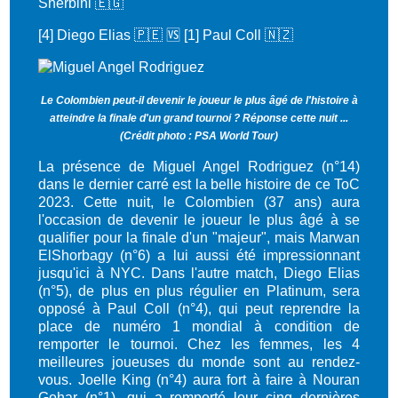
Sherbini 🇪🇬
[4] Diego Elias 🇵🇪 🆚 [1] Paul Coll 🇳🇿
Le Colombien peut-il devenir le joueur le plus âgé de l'histoire à
atteindre la finale d'un grand tournoi ? Réponse cette nuit ...
(
Crédit photo : PSA World Tour)
La présence de Miguel Angel Rodriguez (n°14)
dans le dernier carré est la belle histoire de ce ToC
2023. Cette nuit, le Colombien (37 ans) aura
l'occasion de devenir le joueur le plus âgé à se
qualifier pour la finale d'un "majeur", mais Marwan
ElShorbagy (n°6) a lui aussi été impressionnant
jusqu'ici à NYC. Dans l'autre match, Diego Elias
(n°5), de plus en plus régulier en Platinum, sera
opposé à Paul Coll (n°4), qui peut reprendre la
place de numéro 1 mondial à condition de
remporter le tournoi.
Chez les femmes, les 4
meilleures joueuses du monde sont au rendez-
vous. Joelle King (n°4) aura fort à faire à Nouran
Gohar (n°1), qui a remporté leur cinq dernières