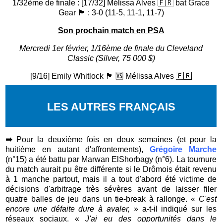
1/32ème de finale : [17/32] Mélissa Alves 🇫🇷 bat Grace
Gear 🏴󠁧󠁢󠁥󠁮󠁧󠁿 : 3-0 (11-5, 11-1, 11-7)
Son prochain match en PSA
Mercredi 1er février, 1/16ème de finale du Cleveland
Classic (Silver, 75 000 $)
[9/16] Emily Whitlock 🏴󠁧󠁢󠁷󠁬󠁳󠁿 🆚 Mélissa Alves 🇫🇷
LES AUTRES FRANÇAIS
➡
Pour la deuxième fois en deux semaines (et pour la
huitième en autant d'affrontements),
Grégoire Marche
(n°15)
a été battu par Marwan ElShorbagy (n°6). La tournure
du match aurait pu être différente si le Drômois était revenu
à 1 manche partout, mais il a tout d'abord été victime de
décisions d'arbitrage très sévères avant de laisser filer
quatre balles de jeu dans un tie-break à rallonge.
«
C'est
encore une défaite dure à avaler,
» a-t-il indiqué sur les
réseaux sociaux. «
J'ai eu des opportunités dans le