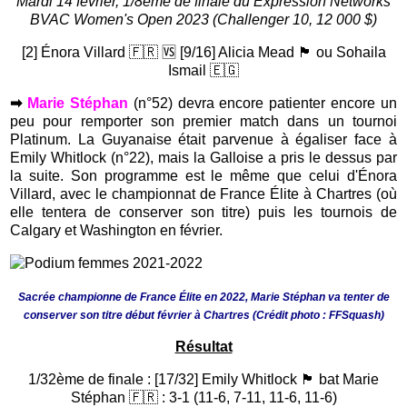
Mardi 14 février, 1/8ème de finale du Expression Networks
BVAC Women's Open 2023 (Challenger 10, 12 000 $)
[2] Énora Villard 🇫🇷 🆚 [9/16] Alicia Mead 🏴󠁧󠁢󠁥󠁮󠁧󠁿 ou Sohaila
Ismail 🇪🇬
➡
Marie Stéphan
(n°52) devra encore patienter encore un
peu pour remporter son premier match dans un tournoi
Platinum. La Guyanaise était parvenue à égaliser face à
Emily Whitlock (n°22), mais la Galloise a pris le dessus par
la suite. Son programme est le même que celui d'Énora
Villard, avec le championnat de France Élite à Chartres (où
elle tentera de conserver son titre) puis les tournois de
Calgary et Washington en février.
Sacrée championne de France Élite en 2022, Marie Stéphan va tenter de
conserver son titre début février à Chartres (Crédit photo : FFSquash)
Résultat
1/32ème de finale : [17/32] Emily Whitlock 🏴󠁧󠁢󠁷󠁬󠁳󠁿 bat Marie
Stéphan 🇫🇷 : 3-1 (11-6, 7-11, 11-6, 11-6)