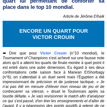
quart lui permettant de conforter sa
place dans le top 10 mondial.
Article de Jérôme Elhaïk
ENCORE UN QUART POUR
VICTOR CROUIN
➡
Dire que pour
Victor Crouin
(n°10 mondial), le
Tournament of Champions
s'est achevé sur une fausse note
alors qu'il a atteint les quarts de finale montre à quel point il
est entré dans une autre dimension. Eu égard à ses deux
confrontations cette saison face à Marwan ElShorbagy
(n°6), on s'attendait à un duel serré mais l'Égyptien a été
impressionnant de précision et de justesse tactique. «
Je
n'ai pas été en mesure d'élever mon niveau de jeu et de
contrecarrer sa vitesse,
» disait le Toulonnais après sa
lourde défaite. «
Je vais revisionner le match afin d'analyser
ce qui s'est passé, d'en tirer les enseignements et d'aller de
l'avant. Il y a néanmoins des points positifs à retenir de ce