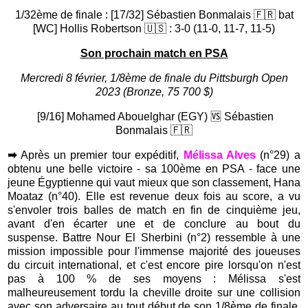
1/32ème de finale : [17/32] Sébastien Bonmalais 🇫🇷 bat
[WC] Hollis Robertson 🇺🇸 : 3-0 (11-0, 11-7, 11-5)
Son prochain match en PSA
Mercredi 8 février, 1/8ème de finale du Pittsburgh Open
2023 (Bronze, 75 700 $)
[9/16] Mohamed Abouelghar (EGY) 🆚 Sébastien
Bonmalais 🇫🇷
➡
Après un premier tour expéditif,
Mélissa Alves
(n°29) a
obtenu une belle victoire - sa 100ème en PSA - face une
jeune Égyptienne qui vaut mieux que son classement, Hana
Moataz (n°40). Elle
est revenue deux fois au score, a vu
s'envoler trois balles de match en fin de cinquième jeu,
avant d'en écarter une et de conclure au bout du
suspense. Battre Nour El Sherbini (n°2) ressemble à une
mission impossible pour l'immense majorité des joueuses
du circuit international, et c'est encore pire lorsqu'on n'est
pas à 100 % de ses moyens : Mélissa s'est
malheureusement tordu la cheville droite sur une collision
avec son adversaire au tout début de son 1/8ème de finale,