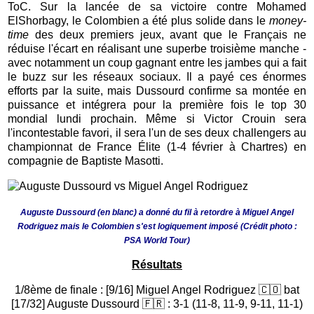
ToC. Sur la lancée de sa victoire contre Mohamed
ElShorbagy, le Colombien a été plus solide dans
le
money-
time
des deux premiers jeux, avant que le Français ne
réduise l'écart en réalisant une superbe troisième manche -
avec notamment un coup gagnant entre les jambes qui a fait
le buzz sur les réseaux sociaux. Il a payé ces énormes
efforts par la suite, mais Dussourd confirme sa montée en
puissance et intégrera pour la première fois le top 30
mondial lundi prochain. Même si Victor Crouin sera
l'incontestable favori, il sera l'un de ses deux challengers au
championnat de France Élite (1-4 février à Chartres) en
compagnie de Baptiste Masotti.
Auguste Dussourd (en blanc) a donné du fil à retordre à Miguel Angel
Rodriguez mais le Colombien s'est logiquement imposé
(Crédit photo :
PSA World Tour)
Résultats
1/8ème de finale : [9/16] Miguel Angel Rodriguez 🇨🇴 bat
[17/32] Auguste Dussourd 🇫🇷 : 3-1 (11-8, 11-9, 9-11, 11-1)