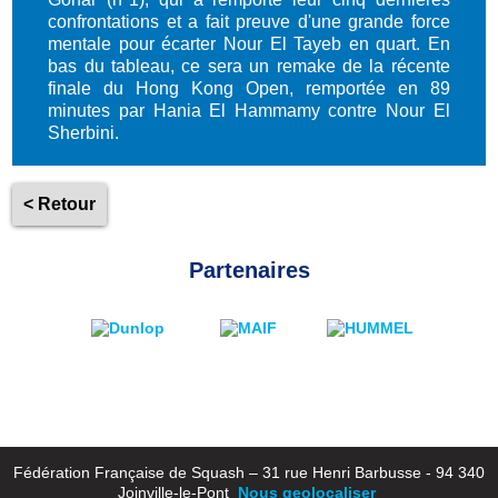
confrontations et a fait preuve d'une grande force
mentale pour écarter Nour El Tayeb en quart. En
bas du tableau, ce sera un remake de la récente
finale du Hong Kong Open, remportée en 89
minutes par Hania El Hammamy contre Nour El
Sherbini.
< Retour
Partenaires
Fédération Française de Squash – 31 rue Henri Barbusse - 94 340
Joinville-le-Pont
Nous geolocaliser