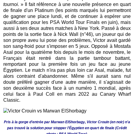
tournoi.
» Il fait référence à une nouvelle présence en quart
de finale d'un Platinum (les points marqués lui permettront
de gagner une place lundi, et de continuer à espérer une
qualification pour les PSA World Tour Finals en juin), mais
aussi à ses deux autres matches à New York. Passé à deux
points de la sortie face à Nick Wall (n°46), un joueur qui de
son propre aveu lui pose des problèmes, Victor avait gardé
son sang-froid pour s'imposer en 5 jeux. Opposé à Mostafa
Asal pour la quatrième fois depuis le mois de novembre, le
Français était rentré dans la partie tambour battant,
remportant pour la première fois un jeu face au jeune
Égyptien. Le match n'ira pas plus loin car Asal, malade, fut
alors contraint d'abandonner. Même s'il aurait sans nul
doute préféré gagner d'une autre manière, il s'agissait de
son deuxième succès face à un numéro 1 mondial, après
celui face à Paul Coll en mars 2022 au Canary Wharf
Classic.
Pris à la gorge d'entrée par Marwan ElShorbagy, Victor Crouin (en noir) n'a
pas trouvé la solution pour stopper l'Égyptien en quart de finale
(Crédit
photo : PSA World Tour)