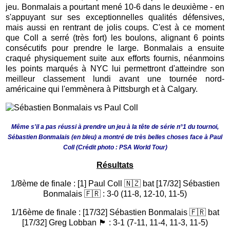
jeu. Bonmalais a pourtant mené 10-6 dans le deuxième - en
s'appuyant sur ses exceptionnelles qualités défensives,
mais aussi en rentrant de jolis coups. C'est à ce moment
que Coll a serré (très fort) les boulons, alignant 6 points
consécutifs pour prendre le large. Bonmalais a ensuite
craqué physiquement suite aux efforts fournis, néanmoins
les points marqués à NYC lui permettront d'atteindre son
meilleur classement lundi avant une tournée nord-
américaine qui l'emmènera à Pittsburgh et à Calgary.
Même s'il a pas réussi à prendre un jeu à la tête de série n°1 du tournoi,
Sébastien Bonmalais (en bleu) a montré de très belles choses face à Paul
Coll (Crédit photo : PSA World Tour)
Résultats
1/8ème de finale : [1] Paul Coll 🇳🇿 bat [17/32] Sébastien
Bonmalais 🇫🇷 : 3-0 (11-8, 12-10, 11-5)
1/16ème de finale : [17/32] Sébastien Bonmalais 🇫🇷 bat
[17/32] Greg Lobban 🏴󠁧󠁢󠁳󠁣󠁴󠁿 : 3-1 (7-11, 11-4, 11-3, 11-5)