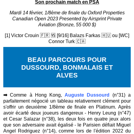
Son prochain match en PSA
Mardi 14 février, 1/8ème de finale du Oxford Properties
Canadian Open 2023 Presented by Airsprint Private
Aviation (Bronze, 55 000 $)
[1] Victor Crouin 🇫🇷 🆚
[9/16] Balazs Farkas 🇭🇺 ou [WC]
Connor Turk 🇨🇦
BEAU PARCOURS POUR
DUSSOURD, BONMALAIS ET
ALVES
➡
Comme à Hong Kong,
Auguste Dussourd
(n°31) a
parfaitement négocié un tableau relativement clément pour
s'offrir un deuxième 1/8ème de finale en Platinum. Après
avoir écarté deux joueurs dangereux - Henry Leung (n°47)
et Cesar Salazar (n°38), les deux fois en quatre jeux alors
que son adversaire avait égalisé - le Parisien défiait Miguel
Angel Rodriguez (n°14), comme lors de l'édition 2022 du