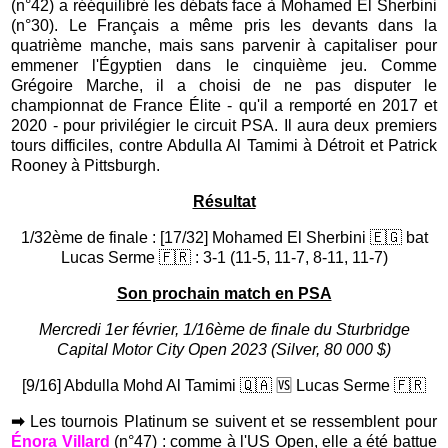
(n°42) a rééquilibré les débats face à Mohamed El Sherbini
(n°30). Le Français a même pris les devants dans la
quatrième manche, mais sans parvenir à capitaliser pour
emmener l'Égyptien dans le cinquième jeu. Comme
Grégoire Marche, il
a choisi de ne pas disputer le
championnat de France Élite - qu'il a remporté en 2017 et
2020 - pour privilégier le circuit PSA. Il aura deux premiers
tours difficiles, contre Abdulla Al Tamimi à Détroit et Patrick
Rooney à Pittsburgh.
Résultat
1/32ème de finale : [17/32] Mohamed El Sherbini 🇪🇬 bat
Lucas Serme 🇫🇷 : 3-1 (11-5, 11-7, 8-11, 11-7)
Son prochain match en PSA
Mercredi 1er février, 1/16ème de finale du Sturbridge
Capital Motor City Open 2023 (Silver, 80 000 $)
[9/16] Abdulla Mohd Al Tamimi 🇶🇦 🆚 Lucas Serme 🇫🇷
➡
Les tournois Platinum se suivent et se ressemblent pour
Énora Villard
(n°47) : comme à l'US Open, elle a été battue