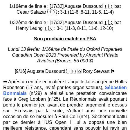
1/16ème de finale : [17/32] Auguste Dussourd 🇫🇷 bat
Cesar Salazar 🇲🇽 : 3-1 (11-6, 8-11, 11-6, 11-4)
1/32ème de finale : [17/32] Auguste Dussourd 🇫🇷 bat
Henry Leung 🇭🇰 : 3-1 (11-3, 8-11, 11-6, 12-10)
Son prochain match en PSA
Lundi 13 février, 1/16ème de finale du Oxford Properties
Canadian Open 2023 Presented by Airsprint Private
Aviation (Bronze, 55 000 $)
[9/16] Auguste Dussourd 🇫🇷 🆚 Rory Stewart 🏴󠁧󠁢󠁳󠁣󠁴󠁿
➡
Après un entrée en matière tranquille face au jeune Hollis
Robertson (17 ans, invité par les organisateurs),
Sébastien
Bonmalais
(n°29) a réalisé une prestation convaincante
face à Greg Lobban (n°25).
Le Réunionnais avait pourtant
perdu le premier jeu avant de prendre largement le dessus
sur l'Écossais par la suite, s'offrant ainsi une nouvelle
occasion de se mesurer à Paul Coll (n°4). Sèchement battu
par ce dernier à l'US Open, il lui a opposé une bien
meilleure résistance, cependant sans pouvoir lui ravir un