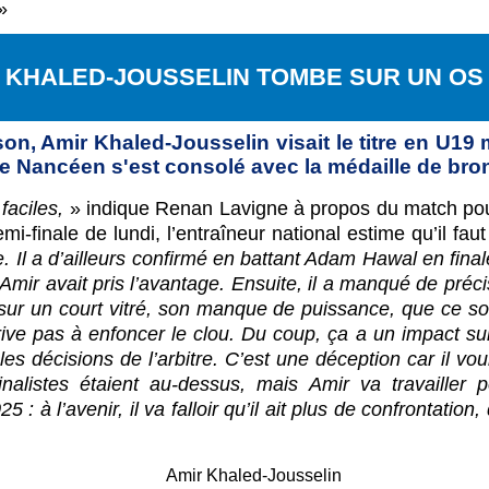
»
KHALED-JOUSSELIN TOMBE SUR UN OS
on, Amir Khaled-Jousselin visait le titre en U19 
 Le Nancéen s'est consolé avec la médaille de br
faciles,
» indique Renan Lavigne à propos du match pour
mi-finale de lundi, l’entraîneur national estime qu’il fa
e. Il a d’ailleurs confirmé en battant Adam Hawal en fin
Amir avait pris l’avantage. Ensuite, il a manqué de précis
ur un court vitré, son manque de puissance, que ce soi
ive pas à enfoncer le clou. Du coup, ça a un impact sur 
s décisions de l’arbitre. C’est une déception car il voula
alistes étaient au-dessus, mais Amir va travailler p
 à l’avenir, il va falloir qu’il ait plus de confrontation