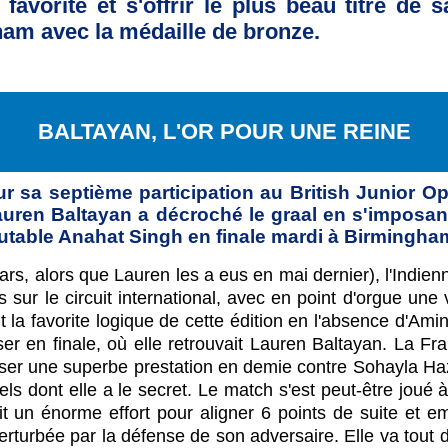
favorite et s'offrir le plus beau titre de 
am avec la médaille de bronze.
BALTAYAN, L'OR POUR UNE REINE
ur sa septième participation au British Junior O
uren Baltayan a décroché le graal en s'imposant
edoutable Anahat Singh en finale mardi à Birmingha
rs, alors que Lauren les a eus en mai dernier), l'Indienn
r le circuit international, avec en point d'orgue une v
ait la favorite logique de cette édition en l'absence d'A
r en finale, où elle retrouvait Lauren Baltayan. La Fran
aliser une superbe prestation en demie contre Sohayla H
ls dont elle a le secret. Le match s'est peut-être joué à 
t un énorme effort pour aligner 6 points de suite et e
erturbée par la défense de son adversaire. Elle va tou