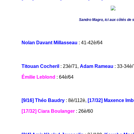
Sandro Magro, ici aux côtés de s
Nolan Davant Millasseau
: 41-42è/64
Titouan Cocheril
: 23è/71,
Adam Rameau
: 33-34è/
Émilie Leblond
: 64è/64
[9/16] Théo Baudry
: 8è/112è,
[17/32] Maxence Imb
[17/32] Ciara Boulanger
: 26è/60