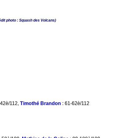
rédit photo : Squash des Volcans)
-42è/112,
Timothé Brandon
: 61-62è/112