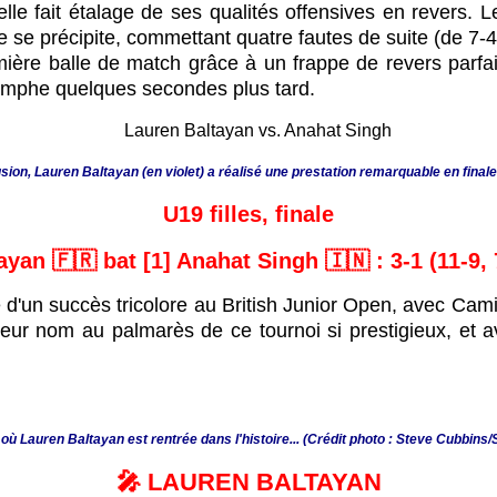
elle fait étalage de ses qualités offensives en revers.
lore se précipite, commettant quatre fautes de suite (de 7
emière balle de match grâce à un frappe de revers parf
triomphe quelques secondes plus tard.
sion, Lauren Baltayan (en violet) a réalisé une prestation remarquable en fina
U19 filles, finale
ayan 🇫🇷 bat [1] Anahat Singh 🇮🇳 : 3-1 (11-9, 7
ace d'un succès tricolore au British Junior Open, avec Cam
 leur nom au palmarès de ce tournoi si prestigieux, et 
ù Lauren Baltayan est rentrée dans l'histoire... (Crédit photo : Steve Cubbins
🎤 LAUREN BALTAYAN