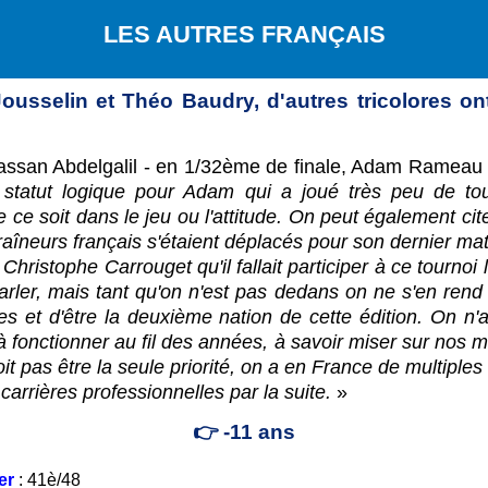
LES AUTRES FRANÇAIS
ousselin et Théo Baudry, d'autres tricolores ont
n Hassan Abdelgalil - en 1/32ème de finale, Adam Ramea
 statut logique pour Adam qui a joué très peu de to
 ce soit dans le jeu ou l'attitude. On peut également ci
aîneurs français s'étaient déplacés pour son dernier match
 Christophe Carrouget qu'il fallait participer à ce tourno
rler, mais tant qu'on n'est pas dedans on ne s'en rend 
lles et d'être la deuxième nation de cette édition. On 
à fonctionner au fil des années, à savoir miser sur nos
oit pas être la seule priorité, on a en France de multiple
carrières professionnelles par la suite.
»
👉 -11 ans
ler
: 41è/48