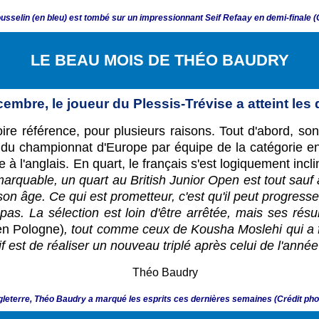
sselin (en bleu) est tombé sur un impressionnant Seif Refaay en demi-finale (
LE BEAU MOIS DE TH
É
O BAUDRY
cembre, le joueur du Plessis-Trévise a atteint les
 référence, pour plusieurs raisons. Tout d'abord, son a
nale du championnat d'Europe par équipe de la catégorie 
 à l'anglais. En quart, le français s'est logiquement incl
arquable, un quart au British Junior Open est tout sauf
 à son âge. Ce qui est prometteur, c'est qu'il peut prog
r pas. La sélection est loin d'être arrêtée, mais ses ré
 en Pologne)
, tout comme ceux de Kousha Moslehi qui a 
f est de réaliser un nouveau triplé après celui de l'année
leterre, Théo Baudry a marqué les esprits ces dernières semaines (Crédit ph