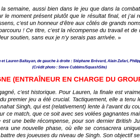
ute la semaine, aussi bien dans le jeu que dans la comba
sur le moment présent plutôt que le résultat final, et j’a
e ressens, c’est un honneur d’être aux côtés de grands no
arcouru ! Ce titre, c’est la récompense du travail et de
 leur soutien, sans eux je n’y serais pas arrivée.
»
 et Lauren Baltayan, de gauche à droite : Stéphane Brévard, Alain Zafari, Phil
(Crédit photo : Steve Cubbins/SquashSite)
GNE (ENTRAÎNEUR EN CHARGE DU GROU
gagné, c’est historique. Pour Lauren, la finale est vrai
du premier jeu a été crucial. Tactiquement, elle a tenu 
Anahat Singh, qui est (relativement) lente à l’avant du cour
 ce match, que ce soit avec ses volées gagnantes mais 
re est une belle récompense, pour son dernier British 
ncera une nouvelle phase, où elle se consacrera uniqu
 battre des joueuses du niveau de Singh. Son objectif s