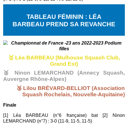
TABLEAU FÉMININ : LÉA
BARBEAU PREND SA REVANCHE
🥇
Léa BARBEAU (Mulhouse Squash Club,
Grand Est)
🥈 Ninon LEMARCHAND (Annecy Squash,
Auvergne Rhône-Alpes)
🥉 Lilou BRÉVARD-BELLIOT (
Association
Squash Rochelais, Nouvelle-Aquitaine
)
Finale
[1] Léa BARBEAU (n°6 française) bat [2] Ninon
LEMARCHAND (n°7) : 3-0 (11-9, 11-5, 11-5)