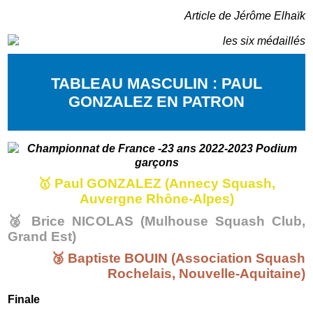
Article de Jérôme Elhaïk
TABLEAU MASCULIN : PAUL
GONZALEZ EN PATRON
🥇
Paul GONZALEZ (Annecy Squash,
Auvergne Rhône-Alpes)
🥈 Brice NICOLAS (Mulhouse Squash Club,
Grand Est)
🥉 Baptiste BOUIN (Association Squash
Rochelais, Nouvelle-Aquitaine)
Finale