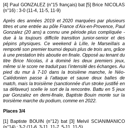
[4] Paul GONZALEZ (n°15 français) bat [5] Brice NICOLAS
(n°16) : 3-0 (11-4, 11-5, 11-9)
Après des années 2019 et 2020 marquées par plusieurs
titres et une entrée au pôle France d'Aix-en-Provence, Paul
Gonzalez (20 ans) a connu une période plus compliquée -
due à la toujours difficile transition junior-senior et des
pépins physiques. Ce weekend à Lille, le Marseillais a
remporté son premier tournoi depuis plus de trois ans, grâce
à une prestation très aboutie en finale. Opposé au tenant du
titre Brice Nicolas, il a dominé les deux premiers jeux,
même si le score ne traduit pas l'intensité des échanges. Au
pied du mur à 7-10 dans la troisième manche, le Néo-
Calédonien passe à l'attaque et sauve deux balles de
match, mais la troisième (sanctionnée d'un stroke justifié en
sa défaveur) scelle le sort de la rencontre. Battu en 5 jeux
par Gonzalez en demi-finale, Baptiste Bouin monte sur la
troisième marche du podium, comme en 2022.
Places 3/4
[1] Baptiste BOUIN (n°12) bat [3] Melvil SCIANIMANICO
(n°14) : 3-2 (11-6, 3-11, 11-7, 5-11, 11-5)