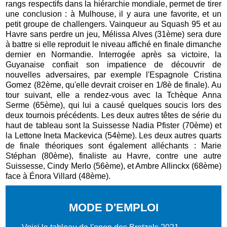
rangs respectifs dans la hiérarchie mondiale, permet de tirer
une conclusion : à Mulhouse, il y aura une favorite, et un
petit groupe de challengers. Vainqueur au Squash 95 et au
Havre sans perdre un jeu, Mélissa Alves (31ème) sera dure
à battre si elle reproduit le niveau affiché en finale dimanche
dernier en Normandie. Interrogée après sa victoire, la
Guyanaise confiait son impatience de découvrir de
nouvelles adversaires, par exemple l'Espagnole Cristina
Gomez (82ème, qu'elle devrait croiser en 1/8è de finale). Au
tour suivant, elle a rendez-vous avec la Tchèque Anna
Serme (65ème), qui lui a causé quelques soucis lors des
deux tournois précédents. Les deux autres têtes de série du
haut de tableau sont la Suissesse Nadia Pfister (70ème) et
la Lettone Ineta Mackevica (54ème). Les deux autres quarts
de finale théoriques sont également alléchants : Marie
Stéphan (80ème), finaliste au Havre, contre une autre
Suissesse, Cindy Merlo (56ème), et Ambre Allinckx (68ème)
face à Énora Villard (48ème).
MODE D'EMPLOI