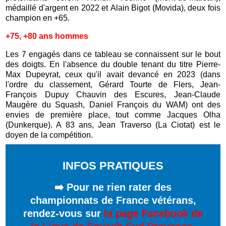
médaillé d'argent en 2022 et
A
lain Bigot (Movida), deux fois
champion en +65.
+75, +80 ans hommes
Les 7 engagés dans ce tableau se connaissent sur le bout
des doigts. En l'absence du double tenant du titre Pierre-
Max Dupeyrat, ceux qu'il avait devancé en 2023 (dans
l'ordre du classement, Gérard Tourte de Flers, Jean-
François Dupuy Chauvin des Escures, Jean-Claude
Maugère du Squash, Daniel François du WAM) ont des
envies de première place, tout comme Jacques Olha
(Dunkerque). A 83 ans, Jean Traverso (La Ciotat) est le
doyen de la compétition
.
INFOS PRATIQUES
➡️ Pour ne rien rater des
championnats de France vétérans,
rendez-vous sur
la page Facebook de