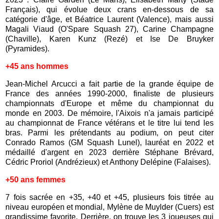
Français), qui évolue deux crans en-dessous de sa
catégorie d'âge, et
Béatrice Laurent (Valence), mais aussi
Magali Viaud (O'Spare Squash 27), Carine Champagne
(Chaville),
Karen Kunz (Rezé)
et Ise De Bruyker
(Pyramides).
+45 ans hommes
Jean-Michel Arcucci a fait partie de la grande équipe de
France des années 1990-2000, finaliste de plusieurs
championnats d'Europe et même du championnat du
monde en 2003. De mémoire, l'Aixois n'a jamais participé
au championnat de France vétérans et le titre lui tend les
bras. Parmi les prétendants au podium, on peut citer
Conrado Ramos (GM Squash Lunel), lauréat en 2022 et
médaillé d'argent en 2023 derrière Stéphane Brévard,
Cédric Proriol (Andrézieux) et Anthony Delépine (Falaises).
+50 ans femmes
7 fois sacrée en +35, +40 et +45, plusieurs fois titrée au
niveau européen et mondial, Mylène de Muylder (Cuers) est
grandissime favorite. Derrière, on trouve les 3 joueuses qui