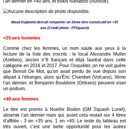
l'an dernier en +40 ans, et Bilkis Nahaboo (Auvillar).
Maud Duplomb devrait remporter un 3ème titre consécutif en +35
ans
(Crédit photo : FFSquash)
+35 ans hommes
Comme chez les femmes, un nom saute aux yeux à la
lecture de la liste des inscrits : le local Alexandre Muller
(Antibes), ancien n°6 français et déjà lauréat dans cette
catégorie en 2016 et 2017. Pour l'inquiéter, on ne voit guère
que Benoit De Mot, qu'on avait perdu de vue depuis son
départ à l'étranger, alors qu'Éric Chambet (Volcans), 3ème
l'an dernier, et Benjamin Bouldoire (Orléans) peuvent viser
un podium.
+40 ans femmes
Le titre est promis à Noellie Boden (GM Squash Lunel),
absente l'an dernier mais qui avant cela restait sur 4 titres
d'affilée - 3 en +35 ans, 1 en +40. Le reste du tableau est
très ouvert, c'est une belle opportunité pour les autres