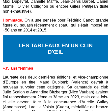
Max Dupeyrat, Danielle Maffre, Jean-Denis Barbet, Daniel
Montel, Olivier Collignon ou encore Gilles Petitjean (liste
non exhaustive).
Hommage.
On a une pensée pour Frédéric Canot, grande
figure du squash récemment disparu, qui s’était imposé en
+50 ans en 2014 et 2015.
LES TABLEAUX EN UN CLIN
D'ŒIL
+35 ans femmes
Lauréate des deux dernières éditions, et vice-championne
d'Europe en titre, Maud Duplomb (Valence) devrait à
nouveau survoler cette catégorie. Sa camarade de club
Julie Scaion et Amandine Bitzberger (Nice Vauban) avaient
fini respectivement 2ème et 3ème en 2023, mais cette fois-
ci elle devront faire à la concurrence d'Aurélie Gallay
(Annemasse), Laetitia Voisin (Cuers), médaillée de bronze