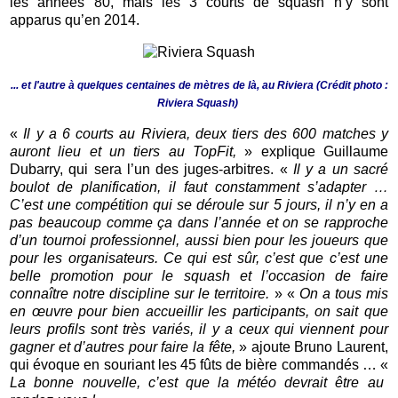
les années 80, mais les 3 courts de squash n’y sont
apparus qu’en 2014.
... et l'autre à quelques centaines de mètres de là, au Riviera (Crédit photo :
Riviera Squash)
«
Il y a 6 courts au Riviera, deux tiers des 600 matches y
auront lieu et un tiers au TopFit,
» explique Guillaume
Dubarry, qui sera l’un des juges-arbitres. «
Il y a un sacré
boulot de planification, il faut constamment s’adapter …
C’est une compétition qui se déroule sur 5 jours, il n’y en a
pas beaucoup comme ça dans l’année et on se rapproche
d’un tournoi professionnel, aussi bien pour les joueurs que
pour les organisateurs. Ce qui est sûr, c’est que c’est une
belle promotion pour le squash et l’occasion de faire
connaître notre discipline sur le territoire.
» «
On a tous mis
en œuvre pour bien accueillir les participants, on sait que
leurs profils sont très variés, il y a ceux qui viennent pour
gagner et d’autres pour faire la fête,
» ajoute Bruno Laurent,
qui évoque en souriant les 45 fûts de bière commandés … «
La bonne nouvelle, c’est que la météo devrait être au