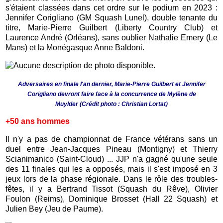
s'étaient classées dans cet ordre sur le podium en 2023 :
Jennifer Corigliano (GM Squash Lunel), double tenante du
titre, Marie-Pierre Guilbert (Liberty Country Club) et
Laurence André (Orléans), sans oublier Nathalie Emery (Le
Mans) et la Monégasque Anne Baldoni.
Adversaires en finale l'an dernier, Marie-Pierre Guilbert et Jennifer
Corigliano devront faire face à la concurrence de Mylène de
Muylder
(Crédit photo : Christian Lortat)
+50 ans ho
mmes
Il n'y a pas de championnat de France vétérans sans un
duel entre Jean-Jacques Pineau (Montigny) et Thierry
Scianimanico (Saint-Cloud) ... JJP n'a gagné qu'une seule
des 11 finales qui les a opposés, mais il s'est imposé en 3
jeux lors de la phase régionale. Dans le rôle des troubles-
fêtes, il y a Bertrand Tissot (Squash du Rêve), Olivier
Foulon (Reims), Dominique Brosset (Hall 22 Squash) et
Julien Bey (Jeu de Paume).