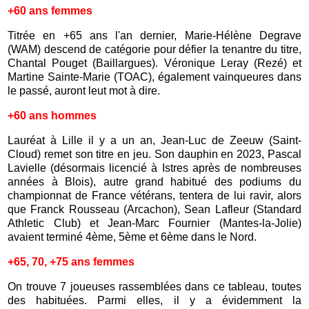
+60 ans femmes
Titrée en +65 ans l'an dernier, Marie-Hélène Degrave
(WAM) descend de catégorie pour défier la tenantre du titre,
Chantal Pouget (Baillargues). Véronique Leray (Rezé) et
Martine Sainte-Marie (TOAC), également vainqueures dans
le passé, auront leut mot à dire.
+60 ans hommes
Lauréat à Lille il y a un an, Jean-Luc de Zeeuw (Saint-
Cloud) remet son titre en jeu. Son dauphin en 2023, Pascal
Lavielle (désormais licencié à Istres après de nombreuses
années à Blois), autre grand habitué des podiums du
championnat de France vétérans, tentera de lui ravir, alors
que Franck Rousseau (Arcachon), Sean Lafleur (Standard
Athletic Club) et Jean-Marc Fournier (Mantes-la-Jolie)
avaient terminé 4ème, 5ème et 6ème dans le Nord.
+65, 70, +75 ans femmes
On trouve 7 joueuses rassemblées dans ce tableau, toutes
des habituées. Parmi elles, il y a évidemment la