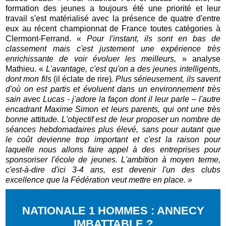
formation des jeunes a toujours été une priorité et leur
travail s'est matérialisé avec la présence de quatre d'entre
eux au récent championnat de France toutes catégories à
Clermont-Ferrand. «
Pour l'instant, ils sont en bas de
classement mais c'est justement une expérience très
enrichissante de voir évoluer les meilleurs,
» analyse
Mathieu. «
L'avantage, c'est qu'on a des jeunes intelligents,
dont mon fils
(il éclate de rire)
. Plus sérieusement, ils savent
d'où on est partis et évoluent dans un environnement très
sain avec Lucas - j'adore la façon dont il leur parle – l'autre
encadrant Maxime Simon et leurs parents, qui ont une très
bonne attitude. L'objectif est de leur proposer un nombre de
séances hebdomadaires plus élevé, sans pour autant que
le coût devienne trop important et c'est la raison pour
laquelle nous allons faire appel à des entreprises pour
sponsoriser l'école de jeunes. L'ambition à moyen terme,
c'est-à-dire d'ici 3-4 ans, est devenir l'un des clubs
excellence que la Fédération veut mettre en place. »
NATIONALE 1 HOMMES : ANNECY
IMBATTABLE ?