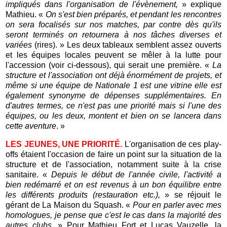
impliqués dans l'organisation de l'évènement,
» explique
Mathieu. «
On s'est bien préparés, et pendant les rencontres
on sera focalisés sur nos matches, par contre dès qu'ils
seront terminés on retournera à nos tâches diverses et
variées
(rires). » Les deux tableaux semblent assez ouverts
et les équipes locales peuvent se mêler à la lutte pour
l'accession (voir ci-dessous), qui serait une première. «
La
structure et l'association ont déjà énormément de projets, et
même si une équipe de Nationale 1 est une vitrine elle est
également synonyme de dépenses supplémentaires. En
d'autres termes, ce n'est pas une priorité mais si l'une des
équipes, ou les deux, montent et bien on se lancera dans
cette aventure
. »
LES JEUNES, UNE PRIORITÉ.
L'organisation de ces play-
offs étaient l'occasion de faire un point sur la situation de la
structure et de l'association, notamment suite à la crise
sanitaire. «
Depuis le début de l'année civile, l'activité a
bien redémarré et on est revenus à un bon équilibre entre
les différents produits (restauration etc.),
» se réjouit le
gérant de La Maison du Squash. «
Pour en parler avec mes
homologues, je pense que c'est le cas dans la majorité des
autres clubs.
» Pour Mathieu Fort et Lucas Vauzelle, la