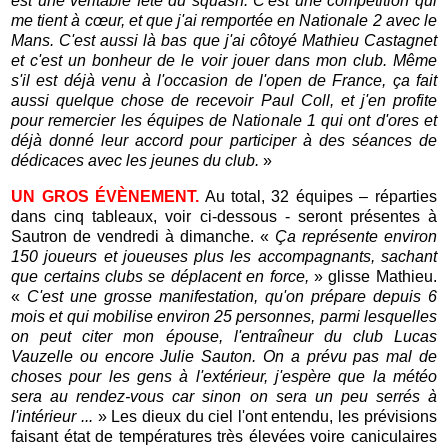
est une véritable fête du squash. C'est une compétition qui
me tient à cœur, et que j'ai remportée en Nationale 2 avec le
Mans. C'est aussi là bas que j'ai côtoyé Mathieu Castagnet
et c'est un bonheur de le voir jouer dans mon club. Même
s'il est déjà venu à l'occasion de l'open de France, ça fait
aussi quelque chose de recevoir Paul Coll, et j'en profite
pour remercier les équipes de Nationale 1 qui ont d'ores et
déjà donné leur accord pour participer à des séances de
dédicaces avec les jeunes du club.
»
UN GROS ÉVÈNEMENT.
Au total, 32 équipes – réparties
dans cinq tableaux, voir ci-dessous - seront présentes à
Sautron de vendredi à dimanche. «
Ça représente environ
150 joueurs et joueuses plus les accompagnants, sachant
que certains clubs se déplacent en force,
» glisse Mathieu.
«
C'est une grosse manifestation, qu'on prépare depuis 6
mois et qui mobilise environ 25 personnes, parmi lesquelles
on peut citer mon épouse, l'entraîneur du club Lucas
Vauzelle ou encore Julie Sauton. On a prévu pas mal de
choses pour les gens à l'extérieur, j'espère que la météo
sera au rendez-vous car sinon on sera un peu serrés à
l'intérieur ...
» Les dieux du ciel l'ont entendu, les prévisions
faisant état de températures très élevées voire caniculaires