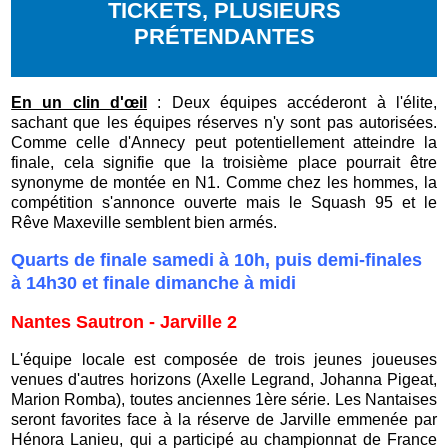
TICKETS, PLUSIEURS
PRÉTENDANTES
En un clin d'œil
: Deux équipes accéderont à l'élite,
sachant que les équipes réserves n'y sont pas autorisées.
Comme celle d'Annecy peut potentiellement atteindre la
finale, cela signifie que la troisième place pourrait être
synonyme de montée en N1. Comme chez les hommes, la
compétition s'annonce ouverte mais le Squash 95 et le
Rêve Maxeville semblent bien armés.
Quarts de finale samedi à 10h, puis demi-finales
à 14h30 et finale dimanche à midi
Nantes Sautron - Jarville 2
L'équipe locale est composée de trois jeunes joueuses
venues d'autres horizons (Axelle Legrand, Johanna Pigeat,
Marion Romba), toutes anciennes 1ère série. Les Nantaises
seront favorites face à la réserve de Jarville emmenée par
Hénora Lanieu, qui a participé au championnat de France