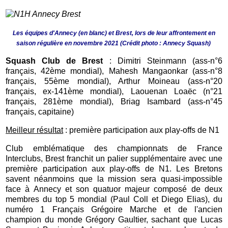
Les équipes d'Annecy (en blanc) et Brest, lors de leur affrontement en
saison régulière en novembre 2021 (Crédit photo : Annecy Squash)
Squash Club de Brest
: Dimitri Steinmann (ass-n°6
français, 42ème mondial), Mahesh Mangaonkar (ass-n°8
français, 55ème mondial), Arthur Moineau (ass-n°20
français, ex-141ème mondial), Laouenan Loaëc (n°21
français, 281ème mondial), Briag Isambard (ass-n°45
français, capitaine)
Meilleur résultat
: première participation aux play-offs de N1
Club emblématique des championnats de France
Interclubs, Brest franchit un palier supplémentaire avec une
première participation aux play-offs de N1. Les Bretons
savent néanmoins que la mission sera quasi-impossible
face à Annecy et son quatuor majeur composé de deux
membres du top 5 mondial (Paul Coll et Diego Elias), du
numéro 1 Français Grégoire Marche et de l'ancien
champion du monde Grégory Gaultier, sachant que Lucas