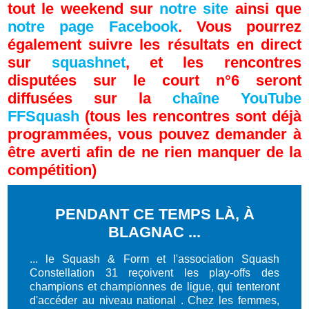
tout le weekend sur
notre site
ainsi que
notre page Facebook
. Vous pourrez
également suivre les résultats en direct
sur
squashnet
, et les rencontres
disputées sur le court n°6 seront
diffusées sur la
chaîne YouTube
FFSquash
(tous les rencontres sont déjà
programmées, vous pouvez demander à
être averti afin de ne rien manquer de la
compétition)
PENDANT CE TEMPS LÀ, À
BLAGNAC ...
... le Squash & Form et l'association Squash
Constellation 31 reçoivent les play-offs des
champions et championnes de ligue, qui tenteront
d'accéder au niveau national . Chez les femmes,