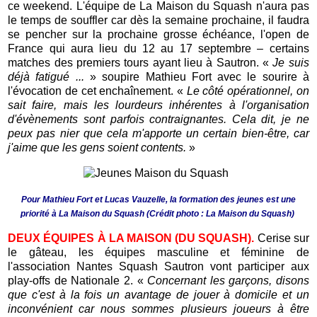
ce weekend. L'équipe de La Maison du Squash n'aura pas
le temps de souffler car dès la semaine prochaine, il faudra
se pencher sur la prochaine grosse échéance, l'open de
France qui aura lieu du 12 au 17 septembre – certains
matches des premiers tours ayant lieu à Sautron. «
Je suis
déjà fatigué ...
» soupire Mathieu Fort avec le sourire à
l'évocation de cet enchaînement. «
Le côté opérationnel, on
sait faire, mais les lourdeurs inhérentes à l'organisation
d'évènements sont parfois contraignantes. Cela dit, je ne
peux pas nier que cela m'apporte un certain bien-être, car
j'aime que les gens soient contents.
»
Pour Mathieu Fort et Lucas Vauzelle, la formation des jeunes est une
priorité à La Maison du Squash (Crédit photo : La Maison du Squash)
DEUX ÉQUIPES À LA MAISON (DU SQUASH).
Cerise sur
le gâteau, les équipes masculine et féminine de
l'association Nantes Squash Sautron vont participer aux
play-offs de Nationale 2. «
Concernant les garçons, disons
que c'est à la fois un avantage de jouer à domicile et un
inconvénient car nous sommes plusieurs joueurs à être