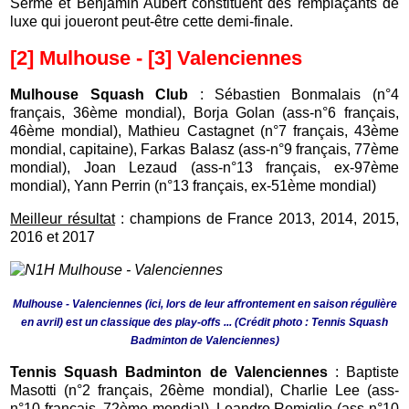
Serme et Benjamin Aubert constituent des remplaçants de
luxe qui joueront peut-être cette demi-finale.
[2] Mulhouse - [3] Valenciennes
Mulhouse Squash Club
: Sébastien Bonmalais (n°4
français, 36ème mondial), Borja Golan (ass-n°6 français,
46
ème mondial
), Mathieu Castagnet
(n°7 français, 43ème
mondial, capitaine
), Farkas Balasz (ass-n°9 français, 77ème
mondial), Joan Lezaud
(ass-n°13 français, ex-97ème
mondial),
Yann Perrin (n°13 français, ex-51ème mondial)
Meilleur résultat
: champions de France 2013, 2014, 2015,
2016 et 2017
Mulhouse - Valenciennes (ici, lors de leur affrontement en saison régulière
en avril) est un classique des play-offs ... (Crédit photo : Tennis Squash
Badminton de Valenciennes)
Tennis Squash Badminton de Valenciennes
: Baptiste
Masotti (n°2 français, 26ème mondial), Charlie Lee (ass-
n°10 français, 72ème mondial), Leandro Romiglio (ass-n°10