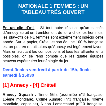
NATIONALE 1 FEMMES : UN
TABLEAU TRÉS OUVERT
En un clin d'œil
- Si tout autre résultat qu'un succès
d'Annecy serait un tremblement de terre chez les hommes,
les play-offs de N1 femmes sont extrêmement indécis cette
année. Sur le papier, Créteil et son équipe 100 % française
est un peu en retrait, alors qu'Annecy est légèrement favori.
Mais en scrutant les compositions et tous les affrontements
possibles, on se rend compte que les quatre équipes
peuvent espérer tirer leur épingle du jeu ...
Demi-finales vendredi à partir de 15h, finale
samedi à 15h30
[1] Annecy - [4] Créteil
Annecy Squash
: Tinne Gilis (assimilée n°3 française,
15ème mondiale), Coline Aumard (n°3 française, 40ème
mondiale, capitaine), Ninon Lemarchand (n°10 française,