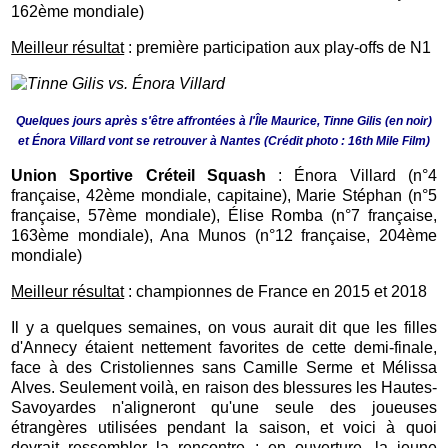
162ème mondiale)
Meilleur résultat
: première participation aux play-offs de N1
Quelques jours après s'être affrontées à l'Île Maurice, Tinne Gilis (en noir)
et Énora Villard vont se retrouver à Nantes (Crédit photo : 16th Mile Film)
Union Sportive Créteil Squash
: Énora Villard (n°4
française, 42ème mondiale, capitaine), Marie Stéphan (n°5
française, 57ème mondiale), Élise Romba (n°7 française,
163ème mondiale), Ana Munos (n°12 française, 204ème
mondiale)
Meilleur résultat
:
championnes de France en 2015 et 2018
Il y a quelques semaines, on vous aurait dit que les filles
d'Annecy étaient nettement favorites de cette demi-finale,
face à des Cristoliennes sans Camille Serme et Mélissa
Alves. Seulement voilà, en raison des blessures les Hautes-
Savoyardes n'aligneront qu'une seule des joueuses
étrangères utilisées pendant la saison, et voici à quoi
devrait ressembler la rencontre : en ouverture, la jeune