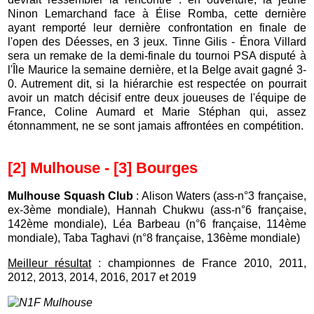
Ninon Lemarchand face à Élise Romba, cette dernière
ayant remporté leur dernière confrontation en finale de
l'open des Déesses, en 3 jeux. Tinne Gilis - Énora Villard
sera un remake de la demi-finale du tournoi PSA disputé à
l'Île Maurice la semaine dernière, et la Belge avait gagné 3-
0. Autrement dit, si la hiérarchie est respectée on pourrait
avoir un match décisif entre deux joueuses de l'équipe de
France, Coline Aumard et Marie Stéphan qui, assez
étonnamment, ne se sont jamais affrontées en compétition.
[2] Mulhouse - [3] Bourges
Mulhouse Squash Club
: Alison Waters (ass-n°3 française,
ex-3ème mondiale), Hannah Chukwu (ass-n°6 française,
142ème mondiale), Léa Barbeau (n°6 française, 114ème
mondiale), Taba Taghavi (n°8 française, 136ème mondiale)
Meilleur résultat
: championnes de France 2010, 2011,
2012,
2013, 2014, 2016, 2017 et 2019