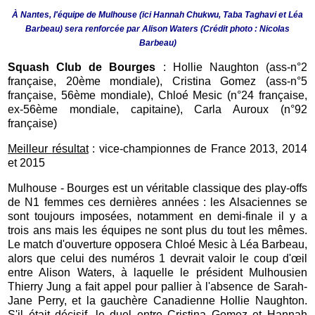
À Nantes, l'équipe de Mulhouse (ici Hannah Chukwu, Taba Taghavi et Léa
Barbeau) sera renforcée par Alison Waters (Crédit photo : Nicolas
Barbeau)
Squash Club de Bourges
: Hollie Naughton (ass-n°2
française, 20ème mondiale), Cristina Gomez (ass-n°5
française, 56ème mondiale), Chloé Mesic (n°24 française,
ex-56
ème mondiale, capitaine
), Carla Auroux
(n°92
française)
Meilleur résultat
: vice-championnes de France 2013, 2014
et 2015
Mulhouse - Bourges est un véritable classique des play-offs
de N1 femmes ces dernières années : les Alsaciennes se
sont toujours imposées, notamment en demi-finale il y a
trois ans mais les équipes ne sont plus du tout les mêmes.
Le match d'ouverture opposera Chloé Mesic à Léa Barbeau,
alors que celui des numéros 1 devrait valoir le coup d'œil
entre Alison Waters, à laquelle le président Mulhousien
Thierry Jung a fait appel pour pallier à l'absence de Sarah-
Jane Perry, et la gauchère Canadienne Hollie Naughton.
S'il était décisif, le duel entre Cristina Gomez et Hannah