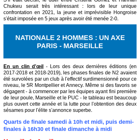
Chukwu serait très intéressant : lors de leur unique
confrontation en 2021, la jeune et imprévisible Hongroise
s'était imposée en 5 jeux après avoir été menée 2-0.
NATIONALE 2 HOMMES : UN AXE
PARIS - MARSEILLE
En un clin d'œil
- Lors des deux dernières éditions (en
2017-2018 et 2018-2019), les phases finales de N2 avaient
été survolées par un club à l'effectif surdimensionné pour ce
niveau, le 5R Montpellier et Annecy. Même si des favoris se
dégagent - à commencer par les équipes ayant fini première
de leur poule, Marseille et le PUC - le tableau est beaucoup
plus ouvert cette année et la lutte pour l'obtention des deux
sésames pour l'élite s'annonce superbe.
Quarts de finale samedi à 10h et midi, puis demi-
finales à 16h30 et finale dimanche à midi