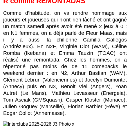
R
comme
REMONTADAS
Comme d’habitude, on va rendre hommage aux
joueurs et joueuses qui n'ont rien lâché et ont gagné
un match samedi après avoir été mené 2 jeux à 0 :
en N1 femmes, on a déjà parlé de Fleur Maas, mais
il y a aussi la chilienne Camilla Gallegos
(Andrézieux). En N2F, Virginie Diot (WAM), Céline
Romba (Ikebana) et Emma Tauzin (TOAC) ont
réalisé une remontada. Chez les hommes, on a
répertorié pas moins de de 11 comebacks le
weekend dernier : en N2, Arthur Bastian (WAM),
Clément Lebrun (Valenciennes) et Jocelyn Dumontet
(Annecy) puis en N3, Benoit Viel (Angers), Yoan
Autret (Le Mans), Mathieu Levasseur (Energeia),
Tom Asciak (GMSquash), Casper Kloster (Monaco),
Julien Goguey (Marseille), Florian Barbier (Rêve) et
Edgar Collot (Annemasse).