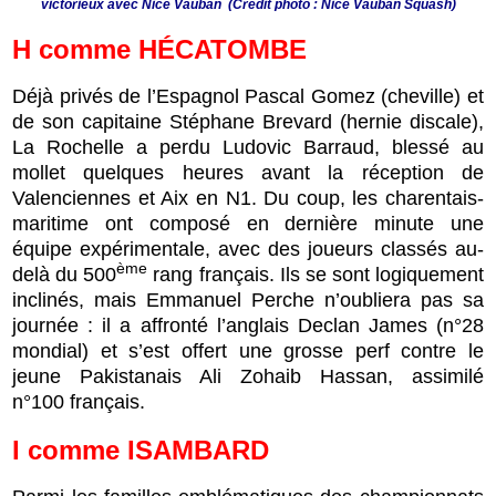
victorieux avec Nice Vauban (Crédit photo : Nice Vauban Squash)
H
comme
HÉCATOMBE
Déjà privés de l’Espagnol Pascal Gomez (cheville) et
de son capitaine Stéphane Brevard (hernie discale),
La Rochelle a perdu Ludovic Barraud, blessé au
mollet quelques heures avant la réception de
Valenciennes et Aix en N1. Du coup, les charentais-
maritime ont composé en dernière minute une
équipe expérimentale, avec des joueurs classés au-
ème
delà du 500
rang français. Ils se sont logiquement
inclinés, mais Emmanuel Perche n’oubliera pas sa
journée : il a affronté l’anglais Declan James (n°28
mondial) et s’est offert une grosse perf contre le
jeune Pakistanais Ali Zohaib Hassan, assimilé
n°100 français.
I
comme
ISAMBARD