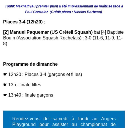
Toufik Mekhalfi (au premier plan) a été impressionnant de maîtrise face à
Paul Gonzalez (Crédit photo : Nicolas Barbeau)
Places 3-4 (12h20) :
[2] Manuel Paquemar (US Créteil Squash)
bat [4] Baptiste
Bouin (Association Squash Rochelais) : 3-0 (11-6, 11-9, 11-
8)
Programme de dimanche
☛
12h20 : Places 3-4 (garçons et filles)
☛
13h : finale filles
☛
13h40 : finale garçons
Rendez-vous de samedi à lundi au Angers
Playground pour assister au championnat de