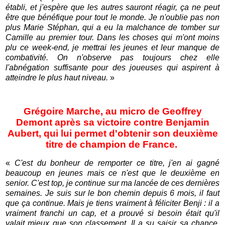
établi, et j'espère que les autres sauront réagir, ça ne peut
être que bénéfique pour tout le monde. Je n'oublie pas non
plus Marie Stéphan, qui a eu la malchance de tomber sur
Camille au premier tour. Dans les choses qui m'ont moins
plu ce week-end, je mettrai les jeunes et leur manque de
combativité. On n'observe pas toujours chez elle
l'abnégation suffisante pour des joueuses qui aspirent à
atteindre le plus haut niveau.
»
Grégoire Marche, au micro de Geoffrey
Demont après sa victoire contre Benjamin
Aubert, qui lui permet d'obtenir son deuxième
titre de champion de France.
«
C'est du bonheur de remporter ce titre, j'en ai gagné
beaucoup en jeunes mais ce n'est que le deuxième en
senior. C'est top, je continue sur ma lancée de ces dernières
semaines. Je suis sur le bon chemin depuis 6 mois, il faut
que ça continue. Mais je tiens vraiment à féliciter Benji : il a
vraiment franchi un cap, et a prouvé si besoin était qu'il
valait mieux que son classement. Il a su saisir sa chance,