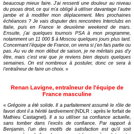
beaucoup mieux faire. J'ai ressenti une douleur au niveau
du psoas droit, ce qui m'a obligé à utiliser davantage l'autre
jambe et à modifier mon déplacement. Mes prochaines
échéances ? Je vais disputer des rencontres Interclubs en
Italie, puis en France le deuxième weekend de mars.
Ensuite, j'ai quelques tournois PSA à mon programme,
notamment un 11 000 $ à Moscou quelques jours plus tard.
Concernant l'équipe de France, on verra si j'en fais partie ou
pas. Au vu de mon début de saison, je ne méritais pas d'y
être, mais c'est vrai que je reviens bien depuis quelques
semaines. On est nombreux à postuler, donc ce sera à
l'entraîneur de faire un choix.
»
Renan Lavigne, entraîneur de l'équipe de
France masculine
«
Grégoire a été solide. Il a parfaitement assumé le rôle de
favori dont il a hérité tardivement
(NDLR : après le forfait de
Mathieu Castagnet)
. Il a su utiliser sa confiance actuelle,
sans tomber dans l'excès de confiance. Par rapport à
Benjamin, l'un des motifs de satisfaction est qu'il soit