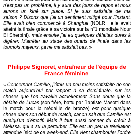
n'est pas un problème, il y aura des jours de repos et nous
aurons un kiné sur place. Si je suis satisfaite de ma
saison ? Disons que j'ai un sentiment mitigé pour l'instant.
Elle avait bien commencé à Shanghai
(NDLR : elle avait
atteint la finale grâce à sa victoire sur la n°1 mondiale Nour
El Sherbini)
, mais ensuite j'ai eu quelques défaites dures à
digérer. M'arrêter au stade des quarts de finale dans les
tournois majeurs, ça ne me satisfait pas.
»
Philippe Signoret, entraîneur de l'équipe de
France féminine
«
Concernant Camille, j'étais un peu moins satisfaite de son
match aujourd'hui par rapport à sa demi-finale, sur les
choses que l'on travaille actuellement. Sans doute que la
défaite de Lucas
(son frère, battu par Baptiste Masotti dans
le match pour la médaille de bronze)
est pour quelque
chose dans son début de match, car on sait que Camille est
quelqu'un d'émotif. Mais il faut aussi donner du crédit à
Mélissa, qui a su la perturber. Elle est un peu la révélation
attendue
(sic)
de ce week-end. Elle vient chambouler l'ordre