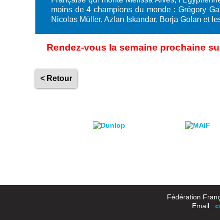
moins de 4 champions du monde : Grégory Gaul
Nicolas Müller, Azlan Iskandar, Borja Golan et 
Rendez-vous la semaine prochaine sur 
< Retour
Fédération Franç
Email :
c