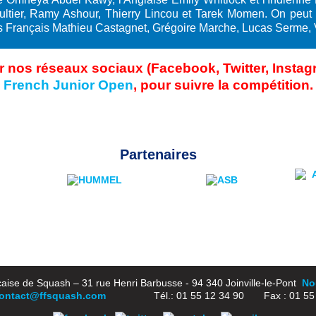
tier, Ramy Ashour, Thierry Lincou et Tarek Momen. On peut
les Français Mathieu Castagnet, Grégoire Marche, Lucas Serme, 
nos réseaux sociaux (Facebook, Twitter, Instagra
French Junior Open
, pour suivre la compétition.
Partenaires
aise de Squash – 31 rue Henri Barbusse - 94 340 Joinville-le-Pont
Nou
ontact@ffsquash.com
Tél.: 01 55 12 34 90 Fax : 01 55 1