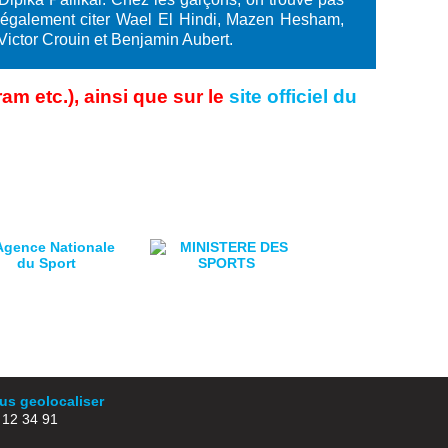
 également citer Wael El Hindi, Mazen Hesham,
Victor Crouin et Benjamin Aubert.
m etc.), ainsi que sur le
site officiel du
s geolocaliser
2 34 91