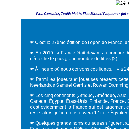
Paul Gonzalez, Toufik Mekhalfi et Manuel Paquemar (ici su
☛ C'est la 27ème édition de l'open de France juni
☛ En 2019, la France était devant au nombre de 
décroché le plus grand nombre de titres (2).
☛ À l'heure où nous écrivons ces lignes, il y a 24
☛ Parmi les joueurs et joueuses présents cette 
Néerlandais Samuel Gerrits et Rowan Damming (
☛ Les cinq continents (Afrique, Amérique, Asie, 
Canada, Égypte, États-Unis, Finlande, France, G
c'est évidemment la France qui est largement e
reste, alors qu'on en retrouvera 17 côté Égyptien
☛ Quelques grands noms du squash figurent au pa
Française qui monte Mélissa Alves, l'Égyptienn