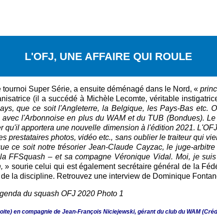
L'OFJ, UNE AFFAIRE QUI ROULE
 ce tournoi Super Série, a ensuite déménagé dans le Nord, «
prin
nisatrice (il a succédé à Michèle Lecomte, véritable instigatr
ys, que ce soit l'Angleterre, la Belgique, les Pays-Bas etc. O
bs, avec l'Arbonnoise en plus du WAM et du TUB (Bondues). Le
r qu'il apportera une nouvelle dimension à l'édition 2021. L'OFJ,
les prestataires photos, vidéo etc., sans oublier le traiteur qui
que ce soit notre trésorier Jean-Claude Cayzac, le juge-arbitr
 la FFSquash – et sa compagne Véronique Vidal. Moi, je suis
n,
» sourie celui qui est également secrétaire général de la Fé
n de la discipline. Retrouvez une interview de Dominique Fonta
ite) en compagnie de Jean-François Niciejewski, gérant du club du WAM (Crédit