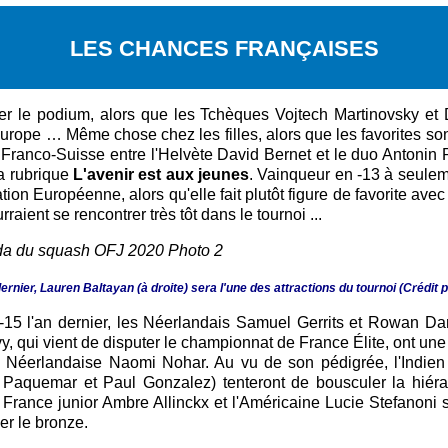
LES CHANCES FRANÇAISES
r le podium, alors que les Tchèques Vojtech Martinovsky et D
urope … Même chose chez les filles, alors que les favorites so
tre Franco-Suisse entre l'Helvète David Bernet et le duo Antonin
a rubrique
L'avenir est aux jeunes
. Vainqueur en -13 à seuleme
tion Européenne, alors qu'elle fait plutôt figure de favorite av
aient se rencontrer très tôt dans le tournoi ...
ernier, Lauren Baltayan (à droite) sera l'une des attractions du tournoi (
Crédit p
es -15 l'an dernier, les Néerlandais Samuel Gerrits et Rowan 
 qui vient de disputer le championnat de France Élite, ont une
 Néerlandaise Naomi Nohar. Au vu de son pédigrée, l'Indien 
 Paquemar et Paul Gonzalez) tenteront de bousculer la hiérar
nce junior Ambre Allinckx et l'Américaine Lucie Stefanoni s
r le bronze.