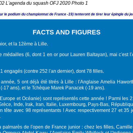
r le podium du championnat de France -19) tenteront de tirer leur épingle du je
FACTS AND FIGURES
or, et la 12ème à Lille.
médailles (6, dont 1 en or pour Lauren Baltayan), mai c'est l
1 engagés (contre 252 l'an dernier), dont 78 filles.
année, 5 ont déjà été titrés à Lille : l'Anglaise Amelia Hawort
-17 ans), et le Tchèque Marek Panacek (-19 ans).
Europe et Océanie) sont représentés cette année ! Parmi les 21
rèce, Inde, Irak, Iran, Italie, Luxembourg, Pays-Bas, Républiq
n tête avec 98 représentants ! Avec respectivement 27 et 35 j
.
lmarès de l'open de France junior : chez les filles, Camille 
e Omneya Abdel Kawy, l'Anglaise Emily Whitlock et l'Indienne D