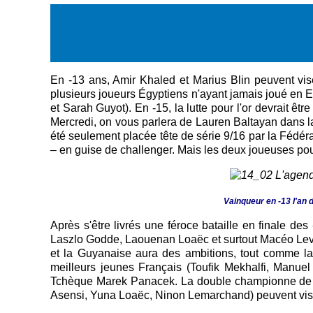
En -13 ans, Amir Khaled et Marius Blin peuvent vise
plusieurs joueurs Égyptiens n'ayant jamais joué en E
et Sarah Guyot). En -15, la lutte pour l'or devrait ê
Mercredi, on vous parlera de Lauren Baltayan dans l
été seulement placée tête de série 9/16 par la Fédéra
– en guise de challenger. Mais les deux joueuses pourr
Vainqueur en -13 l'an d
Après s'être livrés une féroce bataille en finale d
Laszlo Godde, Laouenan Loaëc et surtout Macéo Levy,
et la Guyanaise aura des ambitions, tout comme la
meilleurs jeunes Français (Toufik Mekhalfi, Manuel
Tchèque Marek Panacek. La double championne de Fra
Asensi, Yuna Loaëc, Ninon Lemarchand) peuvent vise