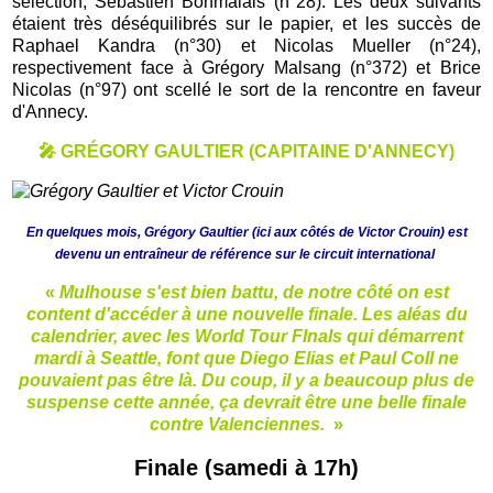
sélection, Sébastien Bonmalais (n°28). Les deux suivants
étaient très déséquilibrés sur le papier, et les succès de
Raphael Kandra (n°30) et Nicolas Mueller (n°24),
respectivement face à Grégory Malsang (n°372) et Brice
Nicolas (n°97) ont scellé le sort de la rencontre en faveur
d'Annecy.
🎤 GRÉGORY GAULTIER (CAPITAINE D'ANNECY)
En quelques mois, Grégory Gaultier (ici aux côtés de Victor Crouin) est
devenu un entraîneur de référence sur le circuit international
«
Mulhouse s'est bien battu, de notre côté on est
content d'accéder à une nouvelle finale. Les aléas du
calendrier, avec les World Tour FInals qui démarrent
mardi à Seattle, font que Diego Elias et Paul Coll ne
pouvaient pas être là. Du coup, il y a beaucoup plus de
suspense cette année, ça devrait être une belle finale
contre Valenciennes.
»
Finale (samedi à 17h)