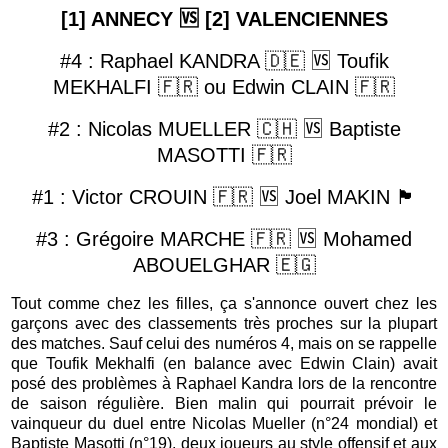
[1] ANNECY 🆚 [2] VALENCIENNES
#4 : Raphael KANDRA 🇩🇪 🆚 Toufik
MEKHALFI
🇫🇷 ou Edwin CLAIN
🇫🇷
#2 : Nicolas MUELLER 🇨🇭 🆚 Baptiste
MASOTTI
🇫🇷
#1 : Victor CROUIN 🇫🇷 🆚 Joel MAKIN
🏴󠁧󠁢󠁷󠁬󠁳󠁿
#3 : Grégoire MARCHE 🇫🇷 🆚 Mohamed
ABOUELGHAR
🇪🇬
Tout comme chez les filles, ça s'annonce ouvert chez les
garçons avec des classements très proches sur la plupart
des matches. Sauf celui des numéros 4, mais on se rappelle
que Toufik Mekhalfi (en balance avec Edwin Clain) avait
posé des problèmes à Raphael Kandra lors de la rencontre
de saison régulière. Bien malin qui pourrait prévoir le
vainqueur du duel entre Nicolas Mueller (n°24 mondial) et
Baptiste Masotti (n°19), deux joueurs au style offensif et aux