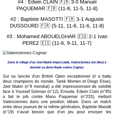
#4 : Edwin CLAIN
🇫🇷
3-0 Manuel
PAQUEMAR
🇫🇷
(11-8, 11-5, 11-8)
#2 : Baptiste MASOTTI
🇫🇷
3-1 Auguste
DUSSOURD
🇫🇷
(5-11, 11-6, 11-6, 11-8)
#3 : Mohamed ABOUELGHAR
🇪🇬
2-1 Ivan
PEREZ
🇪🇸
(11-6, 9-11, 11-7)
Dans le sillage d'un Joel Makin impeccable, Valenciennes (en bleu) a
dominé sa demi-finale contre Cognac
Sur sa lancée d'un British Open exceptionnel (il a battu
deux champions du monde, Tarek Momen et Diego Elias),
Joel Makin (n°9 mondial) a été impressionnant de solidité
face à Youssef Soliman (n°12). Ensuite, Edwin Clain (n°85)
a fait le job contre Manu Paquemar (n°233), mettant
Valenciennes dans une position idéale. Dans un match
entre deux joueurs de la même génération, Baptiste Masotti
(n°19) n'avait besoin que d'un jeu pour envoyer les