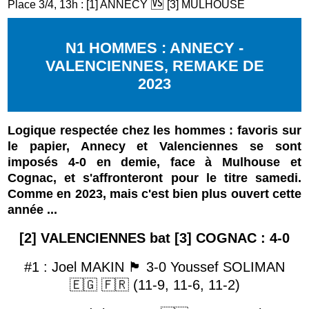
🆚
Place 3/4, 13h : [1] ANNECY
[3] MULHOUSE
N1 HOMMES : ANNECY -
VALENCIENNES, REMAKE DE
2023
Logique respectée chez les hommes : favoris sur
le papier, Annecy et Valenciennes se sont
imposés 4-0 en demie, face à Mulhouse et
Cognac, et s'affronteront pour le titre samedi.
Comme en 2023, mais c'est bien plus ouvert cette
année ...
[2] VALENCIENNES bat [3] COGNAC : 4-0
#1 : Joel MAKIN
🏴󠁧󠁢󠁷󠁬󠁳󠁿
3-0 Youssef SOLIMAN
🇪🇬
🇫🇷 (11-9, 11-6, 11-2)