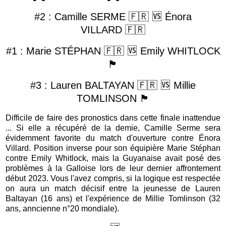
#2 : Camille SERME 🇫🇷 🆚 Énora
VILLARD 🇫🇷
#1 : Marie STÉPHAN 🇫🇷 🆚 Emily WHITLOCK
🏴󠁧󠁢󠁷󠁬󠁳󠁿
#3 : Lauren BALTAYAN 🇫🇷 🆚 Millie
TOMLINSON 🏴󠁧󠁢󠁥󠁮󠁧󠁿
Difficile de faire des pronostics dans cette finale inattendue
... Si elle a récupéré de la demie, Camille Serme sera
évidemment favorite du match d'ouverture contre
É
nora
Villard. Position inverse pour son équipière Marie Stéphan
contre Emily Whitlock, mais la Guyanaise avait posé des
problèmes à la Galloise lors de leur dernier affrontement
début 2023. Vous l'avez compris, si la logique est respectée
on aura un match décisif entre la jeunesse de Lauren
Baltayan (16 ans) et l'expérience de Millie Tomlinson (32
ans, anncienne n°20 mondiale).