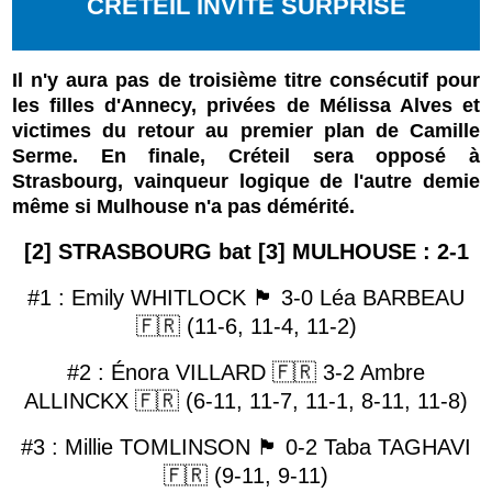
CRÉTEIL INVITÉ SURPRISE
Il n'y aura pas de troisième titre consécutif pour
les filles d'Annecy, privées de Mélissa Alves et
victimes du retour au premier plan de Camille
Serme. En finale, Créteil sera opposé à
Strasbourg, vainqueur logique de l'autre demie
même si Mulhouse n'a pas démérité.
[2] STRASBOURG bat [3] MULHOUSE : 2-1
#1 : Emily WHITLOCK 🏴󠁧󠁢󠁷󠁬󠁳󠁿 3-0 Léa BARBEAU
🇫🇷 (11-6, 11-4, 11-2)
#2 : Énora VILLARD 🇫🇷 3-2 Ambre
ALLINCKX 🇫🇷 (6-11, 11-7, 11-1, 8-11, 11-8)
#3 : Millie TOMLINSON 🏴󠁧󠁢󠁥󠁮󠁧󠁿 0-2 Taba TAGHAVI
🇫🇷 (9-11, 9-11)