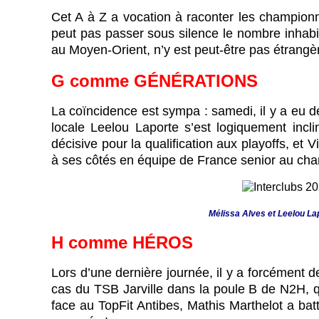
Cet A à Z a vocation à raconter les champion
peut pas passer sous silence le nombre inhabitu
au Moyen-Orient, n’y est peut-être pas étrangè
G
comme
GÉNÉRATIONS
La coïncidence est sympa : samedi, il y a eu d
locale Leelou Laporte s’est logiquement inc
décisive pour la qualification aux playoffs, et 
à ses côtés en équipe de France senior au cha
Mélissa Alves et Leelou Lap
H
comme
HÉROS
Lors d’une dernière journée, il y a forcément d
cas du TSB Jarville dans la poule B de N2H, qu
face au TopFit Antibes, Mathis Marthelot a ba