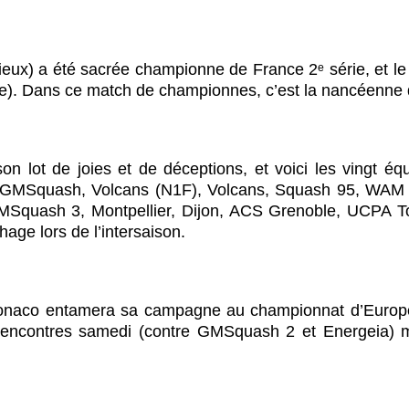
eux) a été sacrée championne de France 2ᵉ série, et le h
lle). Dans ce match de championnes, c’est la nancéenne q
on lot de joies et de déceptions, et voici les vingt équ
), GMSquash, Volcans (N1F), Volcans, Squash 95, WAM 
Squash 3, Montpellier, Dijon, ACS Grenoble, UCPA T
hage lors de l’intersaison.
Monaco entamera sa campagne au championnat d’Europe 
 rencontres samedi (contre GMSquash 2 et Energeia) 