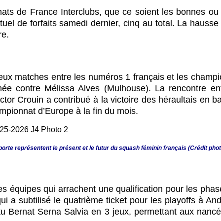
nats de France Interclubs, que ce soient les bonnes o
el de forfaits samedi dernier, cinq au total. La hausse 
re.
eux matches entre les numéros 1 français et les champio
linée contre Mélissa Alves (Mulhouse). La rencontre 
Victor Crouin a contribué à la victoire des héraultais en 
mpionnat d’Europe à la fin du mois.
orte représentent le présent et le futur du squash féminin français (Crédit pho
es équipes qui arrachent une qualification pour les phase
i a subtilisé le quatrième ticket pour les playoffs à An
ttu Bernat Serna Salvia en 3 jeux, permettant aux nancé