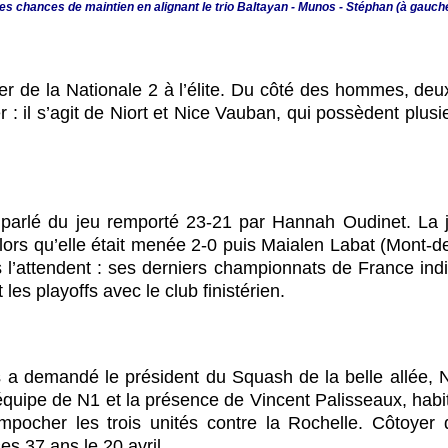
ses chances de maintien en alignant le trio Baltayan - Munos - Stéphan (à gauch
sser de la Nationale 2 à l’élite. Du côté des hommes, de
r : il s’agit de Niort et Nice Vauban, qui possèdent plus
 parlé du jeu remporté 23-21 par Hannah Oudinet. La 
ors qu’elle était menée 2-0 puis Maialen Labat (Mont-
 l’attendent : ses derniers championnats de France indiv
les playoffs avec le club finistérien.
a demandé le président du Squash de la belle allée, N
 équipe de N1 et la présence de Vincent Palisseaux, hab
empocher les trois unités contre la Rochelle. Côtoyer
es 37 ans le 20 avril.