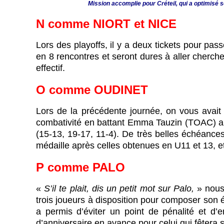
Mission accomplie pour Créteil, qui a optimisé 
N
comme
NIORT et NICE
Lors des playoffs, il y a deux tickets pour pa
en 8 rencontres et seront dures à aller cherche
effectif.
O comme OUDINET
Lors de la précédente journée, on vous avait
combativité en battant Emma Tauzin (TOAC) al
(15-13, 19-17, 11-4). De très belles échéances
médaille après celles obtenues en U11 et 13, et 
P comme PALO
«
S’il te plait, dis un petit mot sur Palo,
» nous 
trois joueurs à disposition pour composer son
a permis d’éviter un point de pénalité et d’
d’anniversaire en avance pour celui qui fêtera s