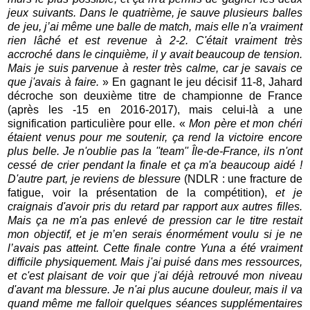
jeux suivants. Dans le quatrième, je sauve plusieurs balles
de jeu, j’ai même une balle de match, mais elle n'a vraiment
rien lâché et est revenue à 2-2. C'était vraiment très
accroché dans le cinquième, il y avait beaucoup de tension.
Mais je suis parvenue à rester très calme, car je savais ce
que j'avais à faire.
» En gagnant le jeu décisif 11-8, Jahard
décroche son deuxième titre de championne de France
(après les -15 en 2016-2017), mais celui-là a une
signification particulière pour elle. «
Mon père et mon chéri
étaient venus pour me soutenir, ça rend la victoire encore
plus belle. Je n'oublie pas la ''team'' Île-de-France, ils n'ont
cessé de crier pendant la finale et ça m'a beaucoup aidé !
D'autre part, je reviens de blessure
(NDLR : une fracture de
fatigue, voir la présentation de la compétition),
et je
craignais d'avoir pris du retard par rapport aux autres filles.
Mais ça ne m'a pas enlevé de pression car le titre restait
mon objectif, et je m’en serais énormément voulu si je ne
l’avais pas atteint. Cette finale contre Yuna a été vraiment
difficile physiquement. Mais j'ai puisé dans mes ressources,
et c'est plaisant de voir que j'ai déjà retrouvé mon niveau
d'avant ma blessure. Je n'ai plus aucune douleur, mais il va
quand même me falloir quelques séances supplémentaires