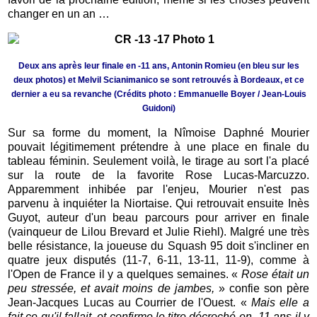
changer en un an …
Deux ans après leur finale en -11 ans, Antonin Romieu (en bleu sur les
deux photos) et Melvil Scianimanico se sont retrouvés à Bordeaux, et ce
dernier a eu sa revanche (Crédits photo : Emmanuelle Boyer / Jean-Louis
Guidoni)
Sur sa forme du moment, la Nîmoise Daphné Mourier
pouvait légitimement prétendre à une place en finale du
tableau féminin. Seulement voilà, le tirage au sort l'a placé
sur la route de la favorite Rose Lucas-Marcuzzo.
Apparemment inhibée par l'enjeu, Mourier n'est pas
parvenu à inquiéter la Niortaise. Qui retrouvait ensuite Inès
Guyot, auteur d'un beau parcours pour arriver en finale
(vainqueur de Lilou Brevard et Julie Riehl). Malgré une très
belle résistance, la joueuse du Squash 95 doit s'incliner en
quatre jeux disputés (11-7, 6-11, 13-11, 11-9), comme à
l'Open de France il y a quelques semaines. «
Rose était un
peu stressée, et avait moins de jambes,
» confie son père
Jean-Jacques Lucas au Courrier de l'Ouest. «
Mais elle a
fait ce qu'il fallait, et confirme le titre décroché en -11 ans il y