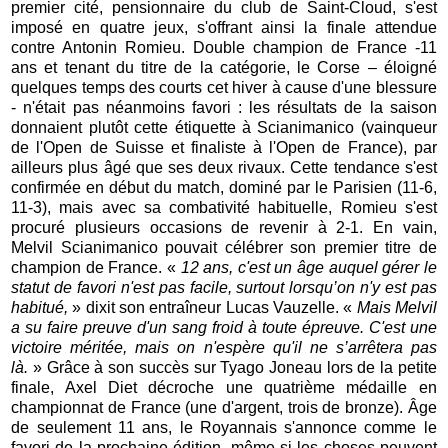
premier cité, pensionnaire du club de Saint-Cloud, s'est
imposé en quatre jeux, s'offrant ainsi la finale attendue
contre Antonin Romieu. Double champion de France -11
ans et tenant du titre de la catégorie, le Corse – éloigné
quelques temps des courts cet hiver à cause d'une blessure
- n'était pas néanmoins favori : les résultats de la saison
donnaient plutôt cette étiquette à Scianimanico (vainqueur
de l'Open de Suisse et finaliste à l'Open de France), par
ailleurs plus âgé que ses deux rivaux. Cette tendance s'est
confirmée en début du match, dominé par le Parisien (11-6,
11-3), mais avec sa combativité habituelle, Romieu s'est
procuré plusieurs occasions de revenir à 2-1. En vain,
Melvil Scianimanico pouvait célébrer son premier titre de
champion de France. «
12 ans, c'est un âge auquel gérer le
statut de favori n'est pas facile, surtout lorsqu’on n'y est pas
habitué,
» dixit son entraîneur Lucas Vauzelle. «
Mais Melvil
a su faire preuve d'un sang froid à toute épreuve. C'est une
victoire méritée, mais on n'espère qu'il ne s’arrêtera pas
là.
» Grâce à son succès sur Tyago Joneau lors de la petite
finale, Axel Diet décroche une quatrième médaille en
championnat de France (une d'argent, trois de bronze). Âge
de seulement 11 ans, le Royannais s'annonce comme le
favori de la prochaine édition, même si les choses peuvent