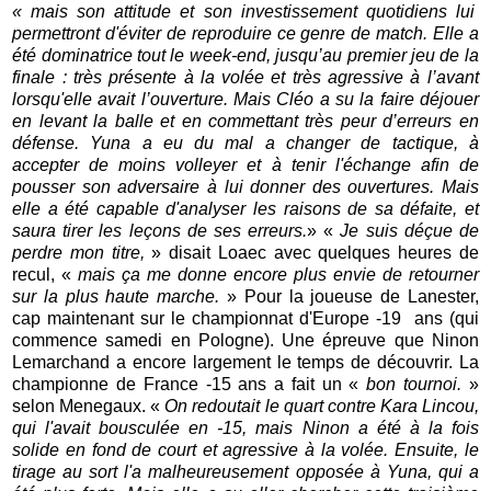
« mais son attitude et son investissement quotidiens lui
permettront d'éviter de reproduire ce genre de match. Elle a
été dominatrice tout le week-end, jusqu’au premier jeu de la
finale : très présente à la volée et très agressive à l’avant
lorsqu'elle avait l’ouverture. Mais Cléo a su la faire déjouer
en levant la balle et en commettant très peur d’erreurs en
défense. Yuna a eu du mal a changer de tactique, à
accepter de moins volleyer et à tenir l'échange afin de
pousser son adversaire à lui donner des ouvertures. Mais
elle a été capable d'analyser les raisons de sa défaite, et
saura tirer les leçons de ses erreurs.
» «
Je suis déçue de
perdre mon titre,
» disait Loaec avec quelques heures de
recul, «
mais ça me donne encore plus envie de retourner
sur la plus haute marche.
» Pour la joueuse de Lanester,
cap maintenant sur le championnat d'Europe -19 ans (qui
commence samedi en Pologne). Une épreuve que Ninon
Lemarchand a encore largement le temps de découvrir. La
championne de France -15 ans a fait un «
bon tournoi.
»
selon Menegaux. «
On redoutait le quart contre Kara Lincou,
qui l'avait bousculée en -15, mais Ninon a été à la fois
solide en fond de court et agressive à la volée. Ensuite, le
tirage au sort l'a malheureusement opposée à Yuna, qui a