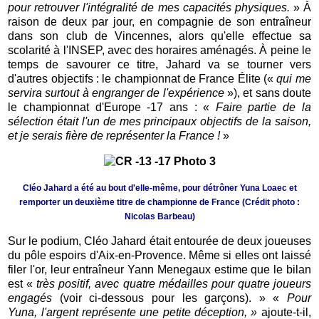
pour retrouver l'intégralité de mes capacités physiques.
» À
raison de deux par jour, en compagnie de son entraîneur
dans son club de Vincennes, alors qu'elle effectue sa
scolarité à l'INSEP, avec des horaires aménagés. À peine le
temps de savourer ce titre, Jahard va se tourner vers
d'autres objectifs : le championnat de France Élite («
qui me
servira surtout à engranger de l'expérience
»), et sans doute
le championnat d'Europe -17 ans : «
Faire partie de la
sélection était l'un de mes principaux objectifs de la saison,
et je serais fière de représenter la France !
»
Cléo Jahard a été au bout d'elle-même, pour détrôner Yuna Loaec et
remporter un deuxième titre de championne de France (Crédit photo :
Nicolas Barbeau)
Sur le podium, Cléo Jahard était entourée de deux joueuses
du pôle espoirs d'Aix-en-Provence. Même si elles ont laissé
filer l'or, leur entraîneur Yann Menegaux estime que le bilan
est «
très positif, avec quatre médailles pour quatre joueurs
engagés
(voir ci-dessous pour les garçons). » «
Pour
Yuna, l'argent représente une petite déception, »
ajoute-t-il,