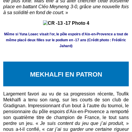
été plus forte. Mais elle a su aller chercher cette troisième
place en battant Cléo Meyneng 3-0, grâce une nouvelle fois
à sa solidité en fond de court.
»
Même si Yuna Loaec visait l'or, le pôle espoirs d'Aix-en-Provence a tout de
même placé deux filles sur le podium en -17 ans (Crédit photo : Frédéric
Jahard)
MEKHALFI EN PATRON
Largement favori au vu de sa progression récente, Toufik
Mekhalfi a tenu son rang, sur les courts de son club de
Gradignan. Impressionnant d'un bout à l'autre du tournoi, le
pensionnaire du pôle espoirs d'Aix-en-Provence a remporté
son quatrième titre de champion de France, le tout sans
perdre un jeu. «
Je suis content du jeu que j’ai produit,
»
nous a-t-il confié, «
car j’ai su garder une certaine rigueur