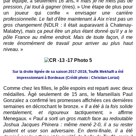
par équipe, à seulement 16 ans, «
mais je ne mets pas de
pression, j'ai tout à gagner
(rires). » Une étape de plus pour
un joueur qui confie «
envisager une carrière
professionnelle. Le fait d'être maintenant à Aix n'est pas un
gros changement
(NDLR : il était auparavant à Chatenay-
Malabry),
mais ça peut être un plus étant donné qu'il y a le
pôle France au même endroit. Mais de toute façon, il me
reste énormément de travail pour arriver au plus haut
niveau.
»
Sur la droite lignée de sa saison 2017-2018, Toufik Mekhalfi a été
impressionnant à Bordeaux (Crédit photo : Christian Lortat)
Comme chez les filles, le pôle espoirs est reparti avec deux
médailles. Âgé seulement de 15 ans, le Marseillais Paul
Gonzalez a confirmé les promesses affichées ces dernières
semaines en décrochant le bronze. «
Il a été à la fois solide
mentalement, et rigoureux tactiquement,
» affirme
Menegaux. «
Paul
a sorti un gros match face au redoutable
Joshua Jacques Phinera : même mené 2-0, il a su rester
patient et user son adversaire. En demi-finale, il a été