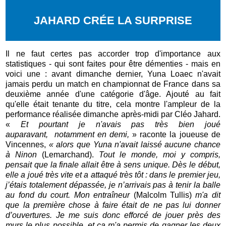
JAHARD CRÉE LA SURPRISE
Il ne faut certes pas accorder trop d'importance aux
statistiques - qui sont faites pour être démenties - mais en
voici une : avant dimanche dernier, Yuna Loaec n'avait
jamais perdu un match en championnat de France dans sa
deuxième année d'une catégorie d'âge. Ajouté au fait
qu'elle était tenante du titre, cela montre l'ampleur de la
performance réalisée dimanche après-midi par Cléo Jahard.
«
Et pourtant je n'avais pas très bien joué
auparavant,
notamment en demi,
» raconte la joueuse de
Vincennes,
« alors que Yuna n'avait laissé aucune chance
à Ninon
(Lemarchand).
Tout le monde, moi y compris,
pensait que la finale allait être à sens unique. Dès le début,
elle a joué très vite et a attaqué très tôt : dans le premier jeu,
j’étais totalement dépassée, je n’arrivais pas à tenir la balle
au fond du court. Mon entraîneur
(Malcolm Tullis)
m'a dit
que la première chose à faire était de ne pas lui donner
d’ouvertures. Je me suis donc efforcé de jouer près des
murs le plus possible, et ça m'a permis de gagner les deux