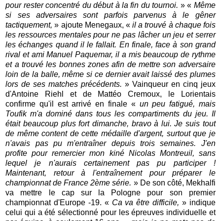
pour rester concentré du début à la fin du tournoi.
» «
Même
si ses adversaires sont parfois parvenus à le gêner
tactiquement,
» ajoute Menegaux, «
il a trouvé à chaque fois
les ressources mentales pour ne pas lâcher un jeu et serrer
les échanges quand il le fallait. En finale, face à son grand
rival et ami Manuel Paquemar, il a mis beaucoup de rythme
et a trouvé les bonnes zones afin
de mettre son adversaire
loin de la balle, même si ce dernier avait laissé des plumes
lors de ses matches précédents.
» Vainqueur en cinq jeux
d'Antoine Riehl et de Mattéo Cremoux, le Lorientais
confirme qu'il est arrivé en finale «
un peu fatigué, mais
Toufik m'a dominé dans tous les compartiments du jeu. Il
était beaucoup plus fort dimanche, bravo à lui. Je suis tout
de même content de cette médaille d'argent, surtout que je
n'avais pas pu m'entraîner depuis trois semaines. J'en
profite pour remercier mon kiné Nicolas Montreuil, sans
lequel je n'aurais certainement pas pu participer !
Maintenant, retour à l'entraînement pour préparer le
championnat de France 2ème série.
» De son côté, Mekhalfi
va mettre le cap sur la Pologne pour son premier
championnat d'Europe -19. «
Ca va être difficile,
» indique
celui qui a été sélectionné pour les épreuves individuelle et