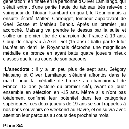
génération* en finale en la personne d'Oliver Lamilango, qui
s'était extrait d'une partie haute du tableau très relevée :
vainqueur de Titouan Isambard en quart, le Réunionnais a
ensuite écarté Mattéo Carrouget, tombeur auparavant de
Gaël Gosse et Mathieu Benoit. Après un premier jeu
accroché, Malsang va prendre le dessus par la suite et
s'offre un premier titre de champion de France à 19 ans.
Coup de chapeau à Axel Diet (15 ans) : battu par le futur
lauréat en demi, le Royannais décroche une magnifique
médaille de bronze en ayant battu quatre joueurs mieux
classés que lui au cours de son parcours.
*
L'anecdote
: il y a un peu plus de sept ans, Grégory
Malsang et Oliver Lamilango s'étaient affrontés dans le
match pour la médaille de bronze au championnat de
France -13 ans (victoire du premier cité), avant de jouer
ensemble en sélection en -15 ans. Même s'ils n'ont pas
totalement confirmé leur potentiel dans les catégories
supérieures, ces deux joueurs de 19 ans se sont rappelés à
nos bons souvenirs ce weekend au Havre, et on suivra avec
attention leur parcours au cours des prochains mois.
Place 3/4