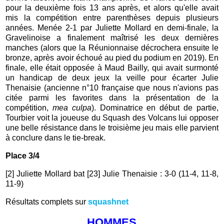
pour la deuxième fois 13 ans après, et alors qu'elle avait
mis la compétition entre parenthèses depuis plusieurs
années. Menée 2-1 par Juliette Mollard en demi-finale, la
Gravelinoise a finalement maîtrisé les deux dernières
manches (alors que la Réunionnaise décrochera ensuite le
bronze, après avoir échoué au pied du podium en 2019). En
finale, elle était opposée à Maud Bailly, qui avait surmonté
un handicap de deux jeux la veille pour écarter Julie
Thenaisie (ancienne n°10 française que nous n'avions pas
citée parmi les favorites dans la présentation de la
compétition,
mea culpa
). Dominatrice en début de partie,
Tourbier voit la joueuse du Squash des Volcans lui opposer
une belle résistance dans le troisième jeu mais elle parvient
à conclure dans le tie-break.
Place 3/4
[2] Juliette Mollard bat [23] Julie Thenaisie : 3-0 (11-4, 11-8,
11-9)
Résultats complets sur
squashnet
HOMMES