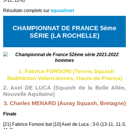
3-11, 11-6)
Résultats complets sur
squashnet
CHAMPIONNAT DE FRANCE 5ème
SÉRIE (LA ROCHELLE)
1. Fabrice FORSONI (Tennis Squash
Badminton Valenciennes, Hauts-de-France)
2. Axel DE LUCA (Squash de la Belle Allée,
Nouvelle Aquitaine)
3. Charles MENARD (Auray Squash, Bretagne)
Finale
[21] Fabrice Forsoni bat [10] Axel de Luca : 3-0 (13-11, 11-3,