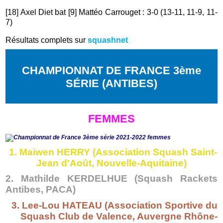
[18] Axel Diet bat [9] Mattéo Carrouget : 3-0 (13-11, 11-9, 11-
7)
Résultats complets sur
squashnet
CHAMPIONNAT DE FRANCE 3ème
SÉRIE (ANTIBES)
FEMMES
1. Maiwen HERRY
(Association Squash Saint-
Jean d'Août, Nouvelle-Aquitaine)
2. Mathilde KERDELHUE
(Squash Rackets
Antibes, PACA)
3. Lee-Lou HATEAU (Association Sportive du
Squash Club de Valence, Auvergne Rhône-