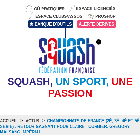
OÙ PRATIQUER
ESPACE LICENCIÉS
ESPACE CLUBS/ASSOS
PROSHOP
BANQUE D'OUTILS
ALERTE DÉRIVES
SQUASH,
UN SPORT,
UNE
PASSION
>
>
ACCUEIL
ACTUS
CHAMPIONNATS DE FRANCE (2È, 3È, 4È ET 5È
SÉRIE) : RETOUR GAGNANT POUR CLAIRE TOURBIER, GRÉGORY
MALSANG IMPÉRIAL