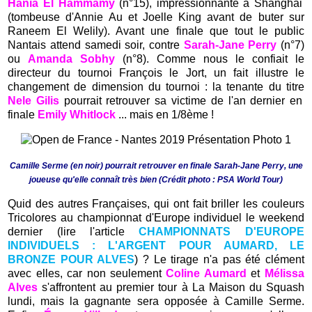
Hania El Hammamy
(n°15), impressionnante à Shanghai
(tombeuse d'Annie Au et Joelle King avant de buter sur
Raneem El Welily). Avant une finale que tout le public
Nantais attend samedi soir, contre
Sarah-Jane Perry
(n°7)
ou
Amanda Sobhy
(n°8). Comme nous le confiait le
directeur du tournoi François le Jort, un fait illustre le
changement de dimension du tournoi : la tenante du titre
Nele Gilis
pourrait retrouver sa victime de l'an dernier en
finale
Emily Whitlock
... mais en 1/8ème !
Camille Serme (en noir) pourrait retrouver en finale Sarah-Jane Perry, une
joueuse qu'elle connaît très bien (Crédit photo : PSA World Tour)
Quid des autres Françaises, qui ont fait briller les couleurs
Tricolores au championnat d'Europe individuel le weekend
dernier (lire l'article
CHAMPIONNATS D'EUROPE
INDIVIDUELS : L'ARGENT POUR AUMARD, LE
BRONZE POUR ALVES
) ? Le tirage n'a pas été clément
avec elles, car non seulement
Coline Aumard
et
Mélissa
Alves
s'affrontent au premier tour à La Maison du Squash
lundi, mais la gagnante sera opposée à Camille Serme.