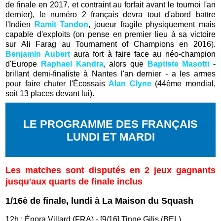
de finale en 2017, et contraint au forfait avant le tournoi l'an
dernier), le numéro 2 français devra tout d'abord battre
l'Indien
Ramit Tandon
, joueur fragile physiquement mais
capable d'exploits (on pense en premier lieu à sa victoire
sur Ali Farag au Tournament of Champions en 2016).
Benjamin Aubert
aura fort à faire face au néo-champion
d'Europe
Raphael Kandra
, alors que
Baptiste Masotti
-
brillant demi-finaliste à Nantes l'an dernier - a les armes
pour faire chuter l'Écossais
Alan Clyne
(44ème mondial,
soit 13 places devant lui).
LE PROGRAMME DES FRANÇAIS
LUNDI ET MARDI
Les matches sont disputés en 2 jeux gagnants
jusqu'aux quarts de finale inclus
1/16è de finale, lundi à La Maison du Squash
12h : Énora Villard (FRA) - [9/16] Tinne Gilis (BEL)