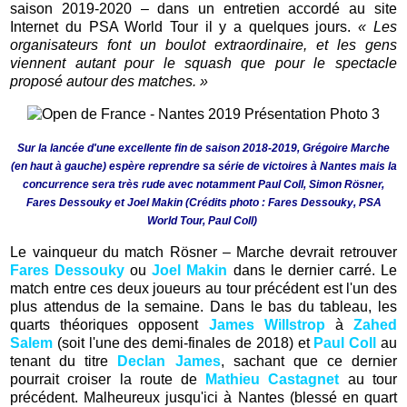
saison 2019-2020 – dans un entretien accordé au site
Internet du PSA World Tour il y a quelques jours.
« Les
organisateurs font un boulot extraordinaire, et les gens
viennent autant pour le squash que pour le spectacle
proposé autour des matches. »
Sur la lancée d'une excellente fin de saison 2018-2019, Grégoire Marche
(en haut à gauche) espère reprendre sa série de victoires à Nantes mais la
concurrence sera très rude avec notamment Paul Coll, Simon Rösner,
Fares Dessouky et Joel Makin (Crédits photo : Fares Dessouky, PSA
World Tour, Paul Coll)
Le vainqueur du match Rösner – Marche devrait retrouver
Fares Dessouky
ou
Joel Makin
dans le dernier carré. Le
match entre ces deux joueurs au tour précédent est l'un des
plus attendus de la semaine. Dans le bas du tableau, les
quarts théoriques opposent
James Willstrop
à
Zahed
Salem
(soit l'une des demi-finales de 2018) et
Paul Coll
au
tenant du titre
Declan James
, sachant que ce dernier
pourrait croiser la route de
Mathieu Castagnet
au tour
précédent. Malheureux jusqu'ici à Nantes (blessé en quart