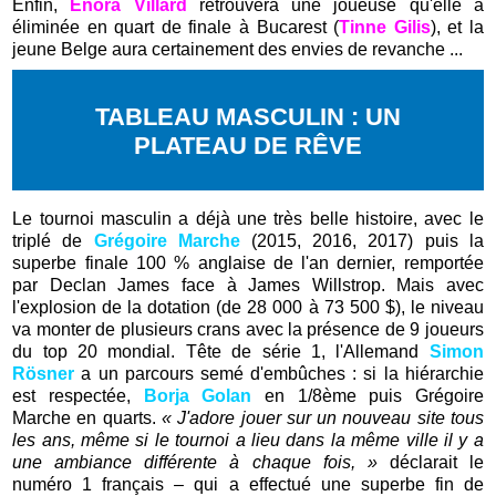
Enfin,
Énora Villard
retrouvera une joueuse qu'elle a
éliminée en quart de finale à Bucarest (
Tinne Gilis
), et la
jeune Belge aura certainement des envies de revanche ...
TABLEAU MASCULIN : UN
PLATEAU DE RÊVE
Le tournoi masculin a déjà une très belle histoire, avec le
triplé de
Grégoire Marche
(2015, 2016, 2017) puis la
superbe finale 100 % anglaise de l'an dernier, remportée
par Declan James face à James Willstrop. Mais avec
l'explosion de la dotation (de 28 000 à 73 500 $), le niveau
va monter de plusieurs crans avec la présence de 9 joueurs
du top 20 mondial. Tête de série 1, l'Allemand
Simon
Rösner
a un parcours semé d'embûches : si la hiérarchie
est respectée,
Borja Golan
en 1/8ème puis Grégoire
Marche en quarts.
« J'adore jouer sur un nouveau site tous
les ans, même si le tournoi a lieu dans la même ville il y a
une ambiance différente à chaque fois, »
déclarait le
numéro 1 français – qui a effectué une superbe fin de