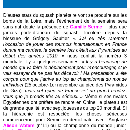
D'autres stars du squash planétaire vont se produire sur les
bords de la Loire, mais l'évènement de la semaine sera
sans nul doute la présence de
Camille Serme
– plus que
jamais porte-drapeau du squash Tricolore depuis la
blessure de Grégory Gaultier. «
J'ai eu très rarement
l'occasion de jouer des tournois internationaux en France
durant ma carrière, la dernière fois c'était aux Pyramides au
début des années 2010,
» nous confiait la numéro 3
mondiale il y a quelques semaines. «
Il y a beaucoup de
monde qui va faire le déplacement pour m'encourager, et je
vais essayer de ne pas les décevoir ! Ma préparation a été
conçue pour que j'arrive au top au championnat du monde
individuel
(25 octobre-1er novembre au pied des Pyramides
de Giza)
, mais cet open de France est un grand rendez-
vous que je prends très au sérieux.
» Même si ses rivales
Égyptiennes ont préféré se rendre en Chine, le plateau est
de grande qualité, avec sept joueuses du top 20 mondial. Si
la hiérarchie est respectée, les choses sérieuses
commenceront pour Serme en demi-finale avec l'Anglaise
Alison Waters
(n°11) ou la championne du monde junior