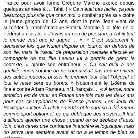
France pour avoir formé Grégoire Marche exerce depuis
quelques années à … Tahiti ! «
Ce n’était pas facile, ça joue
beaucoup plus vite que chez moi,
» confiait après sa victoire
le jeune garçon de 12 ans, dont le père Jean vient de
succéder à l’emblématique Patrick Morelle à la tête de la
Fédération locale. «
J’avais un peu de pression, à Tahiti tout
le monde veut que je gagne …
». «
C’est seulement la
deuxième fois que Nunui dispute un tournoi en dehors de
son île, mais le travail de préparation mentale effectué en
compagnie de ma fille Leelou lui a permis de gérer le
contexte,
» ajoute son entraîneur. «
On sait qu’il a des
qualités, mais comme on ne connaissait pas trop le niveau
des autres joueurs, passer le premier tour était l’objectif et
tout le reste sera du bonus.
» Notamment le 1/8ème de
finale contre Adam Rameau, n°1 français … «
À terme, notre
ambition est de venir en France une fois tous les deux ans
pour ces championnats de France jeunes. Les Jeux du
Pacifique ont lieu à Tahiti en 2027 et le squash a été retenu
comme sport optionnel, ce qui débloque des moyens. Il faut
d’ailleurs ajouter une chose : quand on se déplace d’aussi
loin, c’est certes une contrainte financière et logistique, mais
on arrive une semaine avant et on a le temps de bien se