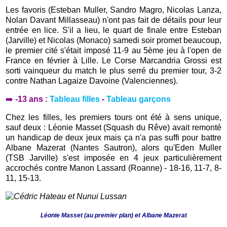
Les favoris (Esteban Muller, Sandro Magro, Nicolas Lanza,
Nolan Davant Millasseau) n'ont pas fait de détails pour leur
entrée en lice. S'il a lieu, le quart de finale entre Esteban
(Jarville) et Nicolas (Monaco) samedi soir promet beaucoup,
le premier cité s'était imposé 11-9 au 5ème jeu à l'open de
France en février à Lille. Le Corse Marcandria Grossi est
sorti vainqueur du match le plus serré du premier tour, 3-2
contre Nathan Lagaize Davoine (Valenciennes).
➡️
-13 ans :
Tableau filles
-
Tableau garçons
Chez les filles, les premiers tours ont été à sens unique,
sauf deux : Léonie Masset (Squash du Rêve) avait remonté
un handicap de deux jeux mais ça n'a pas suffi pour battre
Albane Mazerat (Nantes Sautron), alors qu'Eden Muller
(TSB Jarville) s'est imposée en 4 jeux particulièrement
accrochés contre Manon Lassard (Roanne) - 18-16, 11-7, 8-
11, 15-13.
Léonie Masset (au premier plan) et Albane Mazerat