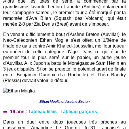
Alors que les têtes de série, à commencer par la
grandissime favorite Leelou Laporte (Antibes) entameront
leur campagne samedi, le premier tour a été marqué par la
remontée d'Ava Bilen (Squash des Volcans), qui était
menée 2-0 par Zia Denis (Brest) avant de s'imposer.
En venant difficilement à bout d'Arsène Breton (Auvillar), le
Néo-Calédonien Ethan Moglia s'est offert un 1/8ème de
finale de gala contre Amir Khaled-Jousselin, meilleur joueur
européen de cette catégorie d'âge. Dans ce qui était le
premier tour le plus serré sur le papier, un autre jeune
d'Auvillar, Alix Jupon a battu le Monégasque Sam Hénin en
3 jeux disputés. Si on se projette, le potentiel quart de finale
entre Benjamin Durieux (La Rochelle) et Théo Baudry
(Plessis) devrait valoir le détour.
Ethan Moglia et Arsène Breton
➡️ -
19 ans :
Tableau filles
-
Tableau garçons
Dans un duel entre deux joueuses très proches au
classement, Amandine Le Guernic (n°31 française) a