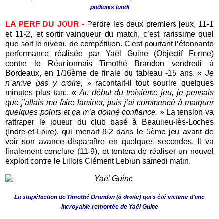
podiums lundi
LA PERF DU JOUR -
Perdre les deux premiers jeux, 11-1
et 11-2, et sortir vainqueur du match, c’est rarissime quel
que soit le niveau de compétition. C’est pourtant l’étonnante
performance réalisée par Yaël Guine (Objectif Forme)
contre le Réunionnais Timothé Brandon vendredi à
Bordeaux, en 1/16ème de finale du tableau -15 ans. «
Je
n’arrive pas y croire,
» racontait-il tout sourire quelques
minutes plus tard. «
Au début du troisième jeu, je pensais
que j’allais me faire laminer, puis j’ai commencé à marquer
quelques points et ça m’a donné confiance.
» La tension va
rattraper le joueur du club basé à Beaulieu-lès-Loches
(Indre-et-Loire), qui menait 8-2 dans le 5ème jeu avant de
voir son avance disparaître en quelques secondes. Il va
finalement conclure (11-9), et tentera de réaliser un nouvel
exploit contre le Lillois Clément Lebrun samedi matin.
La stupéfaction de Timothé Brandon (à droite) qui a été victime d'une
incroyable remontée de Yaël Guine