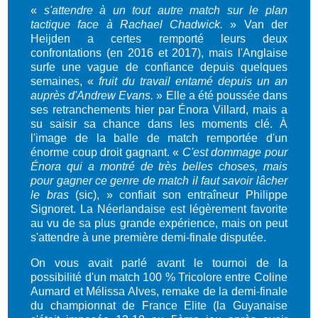
«
s'attendre à un tout autre match sur le plan
tactique face à Rachael Chadwick.
» Van der
Heijden a certes remporté leurs deux
confrontations (en 2016 et 2017), mais l'Anglaise
surfe une vague de confiance depuis quelques
semaines, «
fruit du travail entamé depuis un an
auprès d'Andrew Evans.
» Elle a été poussée dans
ses retranchements hier par Énora Villard, mais a
su saisir sa chance dans les moments clé. À
l'image de la balle de match remportée d'un
énorme coup droit gagnant. «
C'est dommage pour
Énora qui a montré de très belles choses, mais
pour gagner ce genre de match il faut savoir lâcher
le bras
(sic), » confiait son entraîneur Philippe
Signoret. La Néerlandaise est légèrement favorite
au vu de sa plus grande expérience, mais on peut
s'attendre à une première demi-finale disputée.
On vous avait parlé avant le tournoi de la
possibilité d'un match 100 % Tricolore entre Coline
Aumard et Mélissa Alves, remake de la demi-finale
du championnat de France Elite (la Guyanaise