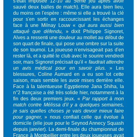
s'était imposée 12-10 au 5ème jeu après avoir
sauvé deux balles de match). Elle aura bien lieu,
du moins on l'espère : même si elle a trouvé la clé
pour s'en sortir en raccourcissant les échanges
face à une Milnay Louw «
qui aura aussi bien
attaqué que défendu,
» dixit Philippe Signoret,
Alves a ressenti une douleur au mollet au début de
son quart de finale, qui pose une ombre sur la suite
de son tournoi. La joueuse n'envisageait pas d'en
rester là, et a quitté le club avec le sourire vendredi
soir, mais Signoret précisait qu'il «
faudrait attendre
un avis médical pour en savoir plus.
» Les
blessures, Coline Aumard en a eu son lot cette
saison, mais semble les avoir mises derrière elle.
Face à la talentueuse Égyptienne Jana Shiha, la
n°2 française a été très solide hier, notamment à la
fin des deux premiers jeux. «
Par rapport à mon
match contre Mélissa d'il y a quelques semaines,
je sais quelles choses je vais devoir mieux faire
pour gagner,
» nous confiait celle qui évolue à
domicile (elle joue pour le Seynod Annecy Squash
depuis janvier). La demi-finale du championnat de
France à Montpellier entre les deux joueuses avait