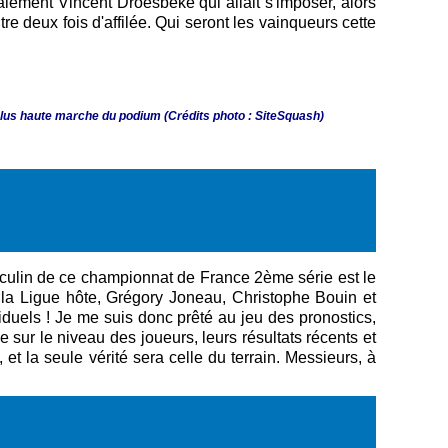
alement Vincent Droesbeke qui allait s'imposer, alors
e deux fois d'affilée. Qui seront les vainqueurs cette
us haute marche du podium (Crédits photo : SiteSquash)
asculin de ce championnat de France 2ème série est le
 la Ligue hôte, Grégory Joneau, Christophe Bouin et
iduels ! Je me suis donc prêté au jeu des pronostics,
sur le niveau des joueurs, leurs résultats récents et
t la seule vérité sera celle du terrain. Messieurs, à