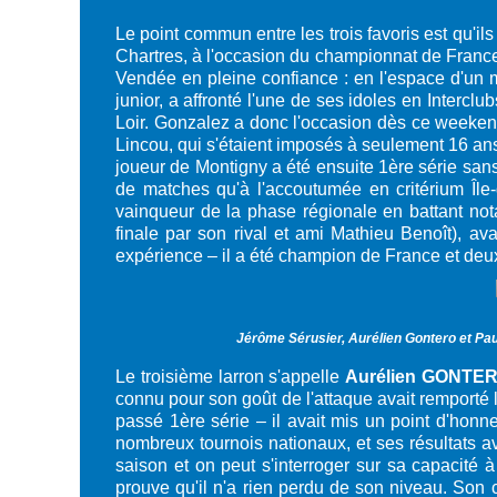
Le point commun entre les trois favoris est qu'ils
Chartres, à l'occasion du championnat de France -
Vendée en pleine confiance : en l'espace d'un 
junior, a affronté l'une de ses idoles en Intercl
Loir. Gonzalez a donc l'occasion dès ce weeken
Lincou, qui s'étaient imposés à seulement 16 a
joueur de Montigny a été ensuite 1ère série san
de matches qu'à l'accoutumée en critérium Île-
vainqueur de la phase régionale en battant no
finale par son rival et ami Mathieu Benoît), a
expérience – il a été champion de France et deux
Jérôme Sérusier, Aurélien Gontero et Pau
Le troisième larron s'appelle
Aurélien GONTE
connu pour son goût de l'attaque avait remporté 
passé 1ère série – il avait mis un point d'honn
nombreux tournois nationaux, et ses résultats a
saison et on peut s'interroger sur sa capacité
prouve qu'il n'a rien perdu de son niveau. Son c