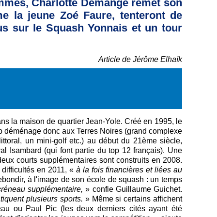
 femmes, Charlotte Demange remet son
me la jeune Zoé Faure, tenteront de
us sur le Squash Yonnais et un tour
Article de Jérôme Elhaïk
s la maison de quartier Jean-Yole. Créé en 1995, le
lub déménage donc aux Terres Noires (grand complexe
littoral, un mini-golf etc.) au début du 21ème siècle,
al Isambard (qui font partie du top 12 français). Une
deux courts supplémentaires sont construits en 2008.
difficultés en 2011, «
à la fois financières et liées au
rebondir, à l'image de son école de squash : un temps
 créneau supplémentaire,
» confie Guillaume Guichet.
tiquent plusieurs sports.
» Même si certains affichent
au ou Paul Pic (les deux derniers cités ayant été