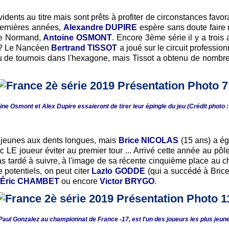
vidents au titre mais sont prêts à profiter de circonstances fa
 dernières années,
Alexandre DUPIRE
espère sans doute faire 
tre Normand,
Antoine OSMONT
. Encore 3ème série il y a trois
s ? Le Nancéen
Bertrand TISSOT
a joué sur le circuit professio
 peu de tournois dans l'hexagone, mais Tissot a obtenu de nom
e Osmont et Alex Dupire essaieront de tirer leur épingle du jeu (Crédit photo
 jeunes aux dents longues, mais
Brice NICOLAS
(15 ans) a ég
onc LE joueur éviter au premier tour ... Arrivé cette année au 
 pas tardé à suivre, à l'image de sa récente cinquième place 
e potentiels, on peut citer
Lazlo GODDE
(qui a succédé à Bric
Éric CHAMBET
ou encore
Victor BRYGO
.
Paul Gonzalez au championnat de France -17, est l'un des joueurs les plus jeun