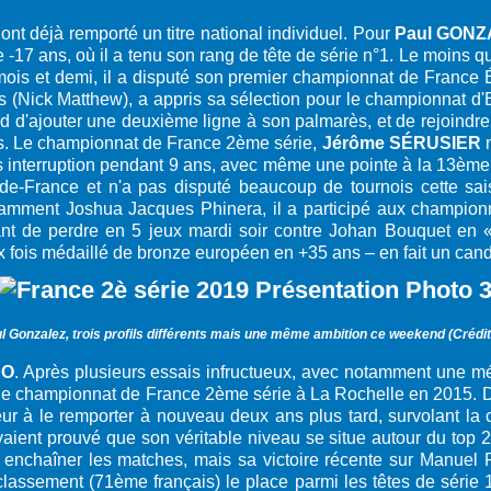
 ont déjà remporté un titre national individuel. Pour
Paul GON
17 ans, où il a tenu son rang de tête de série n°1. Le moins que
mois et demi, il a disputé son premier championnat de France É
ubs (Nick Matthew), a appris sa sélection pour le championnat d
d d'ajouter une deuxième ligne à son palmarès, et de rejoind
ns. Le championnat de France 2ème série,
Jérôme SÉRUSIER
n
s interruption pendant 9 ans, avec même une pointe à la 13ème
de-France et n'a pas disputé beaucoup de tournois cette sai
tamment Joshua Jacques Phinera, il a participé aux champion
vant de perdre en 5 jeux mardi soir contre Johan Bouquet en 
 fois médaillé de bronze européen en +35 ans – en fait un candi
l Gonzalez, trois profils différents mais une même ambition ce weekend (Crédit
RO
. Après plusieurs essais infructueux, avec notamment une m
le championnat de France 2ème série à La Rochelle en 2015. Déç
eur à le remporter à nouveau deux ans plus tard, survolant la c
vaient prouvé que son véritable niveau se situe autour du top 
 à enchaîner les matches, mais sa victoire récente sur Manuel
lassement (71ème français) le place parmi les têtes de série 1