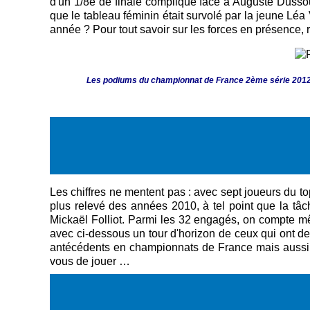
d'un 1/8è de finale compliqué face à Auguste Dussour
que le tableau féminin était survolé par la jeune Léa
année ? Pour tout savoir sur les forces en présence
Les podiums du championnat de France 2ème série 2012 
Les chiffres ne mentent pas : avec sept joueurs du t
plus relevé des années 2010, à tel point que la tâ
Mickaël Folliot. Parmi les 32 engagés, on compte mêm
avec ci-dessous un tour d'horizon de ceux qui ont de
antécédents en championnats de France mais aussi sur
vous de jouer …