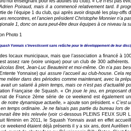
rd'hui enseignant pour les adultes du club). «
Ce n'est pas évid
drien Poiraud, mais il a commencé relativement tard. Il progre
rtie de l'équipe 1 du club, qui après avoir disputé les play-off
s rencontres, et l'ancien président Christophe Monnier n'a pas
égionale 1, donc on aura peut-être deux équipes à ce niveau la 
uash Yonnais s'investissent sans relâche pour le développement de leur disci
des locaux municipaux, mais que l'association a financé à 100
est assez rare (voire unique) pour un club de 300 adhérents.
 Nicolas Bret, Jean-Luc Beauteint et moi-même. On n'a pas bes
 Entente Yonnaise)
qui assure l'accueil au club-house. Cela r
ième métier dans des périodes comme maintenant, avec la prép
ait un salarié à plein temps, mais ce n'est pas d'actualité pou
ration Française de Squash. «
On joue le jeu, en proposant 
at de France 2ème série de ce weekend est également une b
u de notre dynamique actuelle,
» ajoute son président. «
C'est u
n temps ordinaire. Je ne faisais pas partie du bureau lors de l
evrait être très relevée
(voir ci-dessous PLEINS FEUX SUR L
rcuit féminin en 2011, le Squash Yonnais avait en effet accu
ce weekend étaient déjà présents il y a six ans, dont Aurélien G