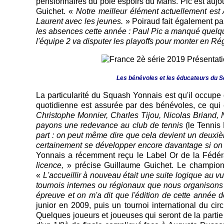
pensionnaires du pôle espoirs du Mans. Pic est aujou
Guichet. «
Notre meilleur élément actuellement est A
Laurent avec les jeunes.
» Poiraud fait également pa
les absences cette année : Paul Pic a manqué quelque
l'équipe 2 va disputer les playoffs pour monter en R
Les bénévoles et les éducateurs du Sq
La particularité du Squash Yonnais est qu'il occupe 
quotidienne est assurée par des bénévoles, ce qui 
Christophe Monnier, Charles Tijou, Nicolas Briand,
payons une redevance au club de tennis
(le Tennis
part : on peut même dire que cela devient un deux
certainement se développer encore davantage si on av
Yonnais a récemment reçu le Label Or de la Fédé
licence,
» précise Guillaume Guichet. Le championn
«
L'accueillir à nouveau était une suite logique au v
tournois internes ou régionaux que nous organisons e
épreuve et on m'a dit que l'édition de cette année d
junior en 2009, puis un tournoi international du ci
Quelques joueurs et joueuses qui seront de la partie 