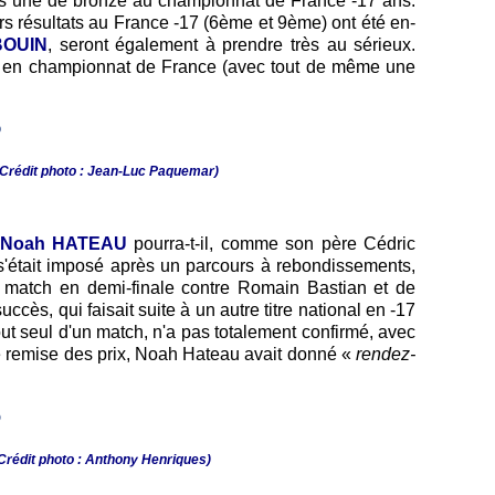
uis une de bronze au championnat de France -17 ans.
s résultats au France -17 (6ème et 9ème) ont été en-
BOUIN
, seront également à prendre très au sérieux.
ce en championnat de France (avec tout de même une
(Crédit photo : Jean-Luc Paquemar)
Noah HATEAU
pourra-t-il, comme son père Cédric
s'était imposé après un parcours à rebondissements,
e match en demi-finale contre Romain Bastian et de
uccès, qui faisait suite à un autre titre national en -17
ut seul d'un match, n'a pas totalement confirmé, avec
e remise des prix, Noah Hateau avait donné «
rendez-
Crédit photo :
Anthony Henriques)