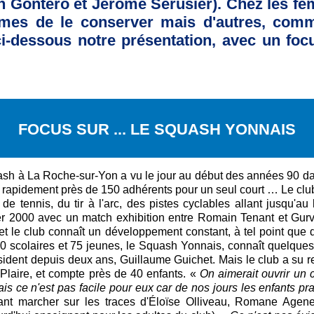
ien Gontero et Jérôme Sérusier). Chez les
times de le conserver mais d'autres, com
ci-dessous notre présentation, avec un foc
FOCUS SUR ... LE SQUASH YONNAIS
h à La Roche-sur-Yon a vu le jour au début des années 90 dan
 rapidement près de 150 adhérents pour un seul court … Le c
 de tennis, du tir à l'arc, des pistes cyclables allant jusqu'au 
vier 2000 avec un match exhibition entre Romain Tenant et Gurv
 le club connaît un développement constant, à tel point que 
0 scolaires et 75 jeunes, le Squash Yonnais, connaît quelques 
ésident depuis deux ans, Guillaume Guichet. Mais le club a su 
Plaire, et compte près de 40 enfants. «
On aimerait ouvrir un
s ce n'est pas facile pour eux car de nos jours les enfants pra
nt marcher sur les traces d'Éloïse Olliveau, Romane Agene