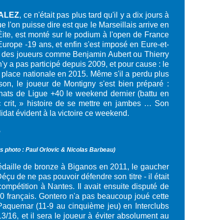
ZALEZ
, ce n'était pas plus tard qu'il y a dix jours à
 l'on puisse dire est que le Marseillais arrive en
ite, est monté sur le podium à l'open de France
'Europe -19 ans, et enfin s'est imposé en Eure-et-
re des joueurs comme Benjamin Aubert ou Thierry
'y a pas participé depuis 2009, et pour cause : le
 place nationale en 2015. Même s'il a perdu plus
son, le joueur de Montigny s'est bien préparé :
nats de Ligue +40 le weekend dernier (battu en
« crit, » histoire de se mettre en jambes … Son
dat évident à la victoire ce weekend.
s photo : Paul Orlovic & Nicolas Barbeau)
édaille de bronze à Biganos en 2011, le gaucher
u de ne pas pouvoir défendre son titre - il était
ompétition à Nantes. Il avait ensuite disputé de
20 français. Gontero n'a pas beaucoup joué cette
 Paquemar (11-9 au cinquième jeu) en Interclubs
3/16, et il sera le joueur à éviter absolument au