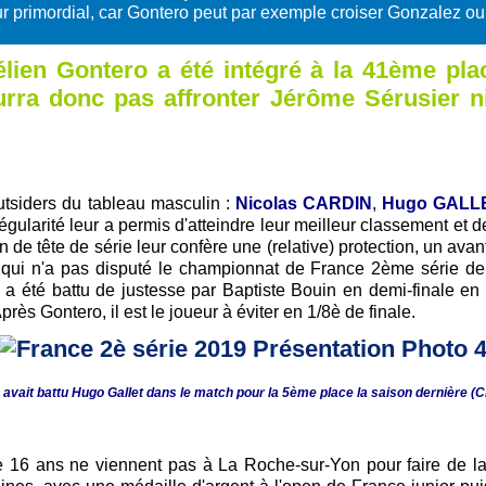
eur primordial, car Gontero peut par exemple croiser Gonzalez ou 
n Gontero a été intégré à la 41ème place
ourra donc pas affronter Jérôme Sérusier 
utsiders du tableau masculin :
Nicolas CARDIN
,
Hugo GALL
larité leur a permis d'atteindre leur meilleur classement et de s
n de tête de série leur confère une (relative) protection, un av
 qui n'a pas disputé le championnat de France 2ème série d
e a été battu de justesse par Baptiste Bouin en demi-finale en
 Gontero, il est le joueur à éviter en 1/8è de finale.
 avait battu Hugo Gallet dans le match pour la 5ème place la saison dernière (
e 16 ans ne viennent pas à La Roche-sur-Yon pour faire de l