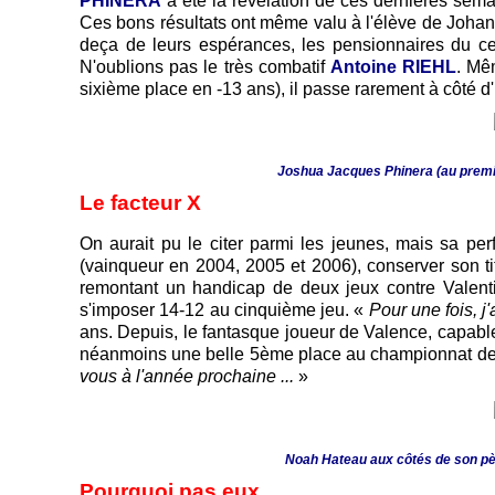
PHINERA
a été la révélation de ces dernières sem
Ces bons résultats ont même valu à l'élève de Johan
deça de leurs espérances, les pensionnaires du c
N'oublions pas le très combatif
Antoine RIEHL
. Mê
sixième place en -13 ans), il passe rarement à côté d
Joshua Jacques Phinera (au premie
Le facteur X
On aurait pu le citer parmi les jeunes, mais sa per
(vainqueur en 2004, 2005 et 2006), conserver son t
remontant un handicap de deux jeux contre Valenti
s'imposer 14-12 au cinquième jeu. «
Pour une fois, j
ans. Depuis, le fantasque joueur de Valence, capable
néanmoins une belle 5ème place au championnat de F
vous à l'année prochaine ...
»
Noah Hateau aux côtés de son pèr
Pourquoi pas eux ...