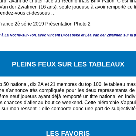
d, avant de chuter face au Réunionnais Billy Paton. C'est fin
 Van der Zwalmen (16 ans), seule joueuse à avoir remporté ce titr
, rendez-vous ci-dessous …
à La Roche-sur-Yon, avec Vincent Droesbeke et Léa Van der Zwalmen sur la pl
PLEINS FEUX SUR LES TABLEAUX
op 50 national, dix 2A et 21 membres du top 100, le tableau m
che s'annonce très compliquée pour les deux représentants de
e neuf joueurs ayant déjà remporté un titre national en indiv
s chances d'aller au bout ce weekend. Cette hiérarchie s'appuie 
 mon ressenti : elle comporte donc une part de subjectivité, e
LES FAVORIS