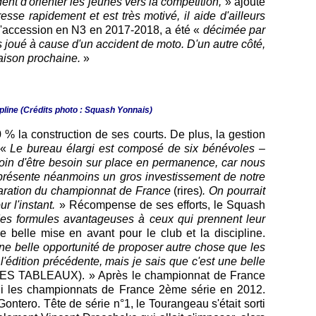
ent d'orienter les jeunes vers la compétition,
» ajoute
sse rapidement et est très motivé, il aide d'ailleurs
s d'accession en N3 en 2017-2018, a été «
décimée par
 joué à cause d'un accident de moto. D'un autre côté,
saison prochaine.
»
pline (Crédits photo : Squash Yonnais)
 % la construction de ses courts. De plus, la gestion
 «
Le bureau élargi est composé de six bénévoles –
oin d'être besoin sur place en permanence, car nous
eprésente néanmoins un gros investissement de notre
aration du championnat de France
(rires)
. On pourrait
r l'instant.
» Récompense de ses efforts, le Squash
des formules avantageuses à ceux qui prennent leur
elle mise en avant pour le club et la discipline.
ne belle opportunité de proposer autre chose que les
'édition précédente, mais je sais que c'est une belle
ES TABLEAUX). » Après le championnat de France
eilli les championnats de France 2ème série en 2012.
ontero. Tête de série n°1, le Tourangeau s'était sorti