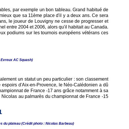
vorables, par exemple un bon tableau. Grand habitué de
mieux que sa 11ème place d'il y a deux ans. Ce sera
 ans, le joueur de Louvigny ne cesse de progresser et
nnel entre 2004 et 2006, alors qu'il habitait au Canada.
breux podiums sur les tournois européens vétérans ces
 : Evreux AC Squash)
alement un statut un peu particulier : son classement
pôle espoirs d'Aix-en-Provence, le Néo-Calédonien a dû
au championnat de France -17 ans grâce notamment à sa
e Nicolas au palmarès du championnat de France -15
es du plateau (Crédit photo : Nicolas Barbeau)