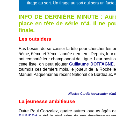
tirage au sort. Un tirage au sort qui sera un fact
INFO DE DERNIÈRE MINUTE : Aurélie
place en tête de série n°4. Il ne p
finale.
Les outsiders
Pas besoin de se casser la tête pour chercher les o
5ème, 6ème et 7ème l'année dernière. Depuis, leur régu
ont remporté leur championnat de Ligue. Leur positio
cette liste, on peut ajouter
Guillaume DOFFAGNE
,
tournois ces derniers mois, le joueur de la Rochell
Manuel Paquemar au récent National de Bordeaux. Après
Nicolas Cardin (au premier plan)
La jeunesse ambitieuse
Outre Paul Gonzalez, quatre autres joueurs âgés d