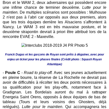
Bron et le WAM 2, deux adversaires qui possèdent encore
une infime chance de terminer deuxième.
Lutte pour le
maintien.
De multiples scénarios sont possibles : Mulhouse
2 n'est pas à l'abri car opposés aux deux premiers, alors
que les trois équipes derrière les Alsaciens s'affrontent à
Nancy. Le WAM 3 est en très mauvaise posture, et le
deuxième strapontin devrait à priori être attribué lors de la
rencontre EVAE 2 - Maxeville.
Franck Dugas et les garçons de Royan sont prêts à dégainer, avec pour
enjeu un ticket pour les phases finales (Crédit photo : Squash Royan
Atlantique)
-
Poule C
-
Road to play-off.
Avec ses jeunes actuellement
en pleine bourre, la réserve de La Rochelle ne devrait pas
avoir de difficultés à récolter les deux points nécessaires à
sa qualification pour les play-offs, notamment face à
Gradignan. Les Bordelais auront du mal à rattraper
Energeia Saint Orens, opposés à deux équipes de bas de
tableau (Tours et leurs voisins des Ghosters, déjà
relégués).
Lutte pour le maintien
. Qui accompagnera les