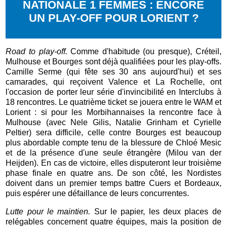
NATIONALE 1 FEMMES : ENCORE
UN PLAY-OFF POUR LORIENT ?
Road to play-off.
Comme d'habitude (ou presque), Créteil,
Mulhouse et Bourges sont déjà qualifiées pour les play-offs.
Camille Serme (qui fête ses 30 ans aujourd'hui) et ses
camarades, qui reçoivent Valence et La Rochelle, ont
l'occasion de porter leur série d'invincibilité en Interclubs à
18 rencontres. Le quatrième ticket se jouera entre le WAM et
Lorient : si pour les Morbihannaises la rencontre face à
Mulhouse (avec Nele Gilis, Natalie Grinham et Cyrielle
Peltier) sera difficile, celle contre Bourges est beaucoup
plus abordable compte tenu de la blessure de Chloé Mesic
et de la présence d'une seule étrangère (Milou van der
Heijden). En cas de victoire, elles disputeront leur troisième
phase finale en quatre ans. De son côté, les Nordistes
doivent dans un premier temps battre Cuers et Bordeaux,
puis espérer une défaillance de leurs concurrentes.
Lutte pour le maintien.
Sur le papier, les deux places de
relégables concernent quatre équipes, mais la position de