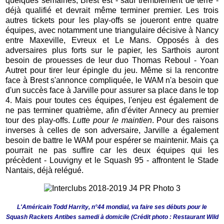
quelques semaines, Brest est - sauf tremblement de terre -
déjà qualifié et devrait même terminer premier. Les trois
autres tickets pour les play-offs se joueront entre quatre
équipes, avec notamment une triangulaire décisive à Nancy
entre Maxeville, Evreux et Le Mans. Opposés à des
adversaires plus forts sur le papier, les Sarthois auront
besoin de prouesses de leur duo Thomas Reboul - Yoan
Autret pour tirer leur épingle du jeu. Même si la rencontre
face à Brest s'annonce compliquée, le WAM n'a besoin que
d'un succès face à Jarville pour assurer sa place dans le top
4. Mais pour toutes ces équipes, l'enjeu est également de
ne pas terminer quatrième, afin d'éviter Annecy au premier
tour des play-offs.
Lutte pour le maintien
. Pour des raisons
inverses à celles de son adversaire, Jarville a également
besoin de battre le WAM pour espérer se maintenir. Mais ça
pourrait ne pas suffire car les deux équipes qui les
précèdent - Louvigny et le Squash 95 - affrontent le Stade
Nantais, déjà relégué.
L'Américain Todd Harrity, n°44 mondial, va faire ses débuts pour le
Squash Rackets Antibes samedi à domicile (Crédit photo : Restaurant Wild