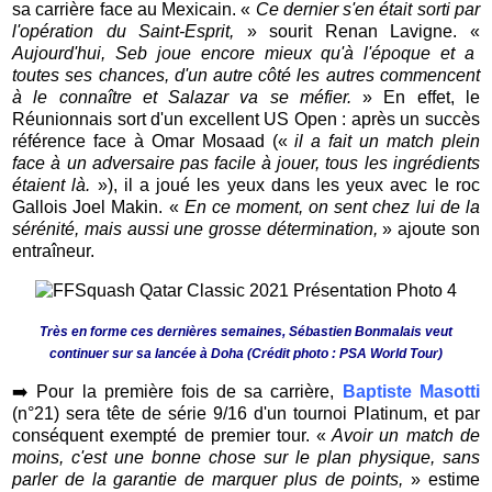
sa carrière face au Mexicain. «
Ce dernier s'en était sorti par
l'opération du Saint-Esprit,
» sourit Renan Lavigne. «
Aujourd'hui, Seb joue encore mieux qu'à l'époque et a
toutes ses chances, d'un autre côté les autres commencent
à le connaître et Salazar va se méfier.
» En effet, le
Réunionnais sort d'un excellent US Open : après un succès
référence face à Omar Mosaad («
il a fait un match plein
face à un adversaire pas facile à jouer, tous les ingrédients
étaient là.
»), il a joué les yeux dans les yeux avec le roc
Gallois Joel Makin. «
En ce moment, on sent chez lui de la
sérénité, mais aussi une grosse détermination,
» ajoute son
entraîneur.
Très en forme ces dernières semaines, Sébastien Bonmalais veut
continuer sur sa lancée à Doha (Crédit photo : PSA World Tour)
➡️
Pour la première fois de sa carrière,
Baptiste Masotti
(n°21) sera tête de série 9/16 d'un tournoi Platinum, et par
conséquent exempté de premier tour. «
Avoir un match de
moins, c'est une bonne chose sur le plan physique, sans
parler de la garantie de marquer plus de points,
» estime