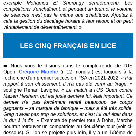
exemple Mohamed El Shorbagy dernièrement). Les
compétitions s'enchaînent, et pendant un tournoi le volume
de séances n'est pas le même que d'habitude. Ajoutez à
cela la gestion du décalage horaire à leur retour, et on peut
véritablement de désentraînement.
»
LES CINQ FRANÇAIS EN LICE
➡️
Nous vous le disions dans le compte-rendu de l'US
Open,
Grégoire Marche
(n°12 mondial) est toujours à la
recherche d'un premier succès en PSA en 2021-2022. «
Par
rapport à son classement, il n'a pas été verni au tirage,
»
souligne Renan Lavigne. «
Le match à l'US Open contre
Mazen Hesham, qui est juste derrière lui, était important. Ce
dernier n'a pas forcément rentré beaucoup de coups
gagnants – sa marque de fabrique – mais a été très solide.
Greg n'avait pas trop de solutions, et c'est lui qui était dans
le dur à la fin.
» Exempté de premier tour à Doha, Marche
pourrait retrouver un compatriote au deuxième tour (voir ci-
dessous). Si l'on se projette plus loin, il y a un 1/8ème de