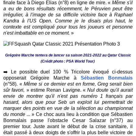
finale face à Diego Elias (n°8) en ligne de mire. «
Même s'il
a eu de bons résultats récemment, le Péruvien peut être
irrégulier, à l'image de sa difficile victoire face à Raphael
Kandra à l'US Open. Comme je le disais plus haut, le
contexte est compliqué pour tous les joueurs et personne
n'est imbattable en ce moment.
»
Grégoire Marche tentera de lancer sa saison 2021-2022 au Qatar Classic
(Crédit photo : PSA World Tour)
➡️
Le possible duel 100 % Tricolore évoqué ci-dessus
opposerait Grégoire Marche à
Sébastien Bonmalais
(n°58). «
Même si ce dernier est en forme, Greg serait bien
sûr favori,
» estime Renan Lavigne. «
Nul doute qu'il aurait
envie de montrer qu'il n'est pas numéro 1 français par
hasard, alors que pour Seb un exploit lui permettrait de
marquer des points en vue de la sélection au championnat
du monde ...
» Ce choc aura lieu à condition que Sébastien
Bonmalais passe l'obstacle Cesar Salazar (n°37) au
premier tour. Juste avant le début de la crise sanitaire, il
était passé à deux doigts de s'offrir la plus belle victoire de