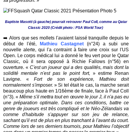
sa progression.
»
Baptiste Masotti (à gauche) pourrait retrouver Paul Coll, comme au Qatar
Classic 2020 (Crédit photo : PSA World Tour)
➡️
Alors que ses mollets l'avaient laissé tranquille depuis le
début de l'été,
Mathieu Castagnet
(n°24) a subi une
nouvelle alerte, qui l'a contraint à faire une croix sur l'US
Open. Le corps médical lui a donné le feu vert pour le Qatar
Classic, où il sera opposé à Richie Fallows (n°56) en
ouverture. «
C'est un joueur qui a des qualités, mais dont la
solidité mentale n'est pas le point fort,
» estime Renan
Lavigne. «
Fort de son expérience, Mathieu doit
normalement s'imposer.
» Si tel était le cas, la marche serait
beaucoup plus haute en 1/16ème de finale, face à Paul Coll
(n°3). «
Même s'il mettra tout en œuvre le jour J, il n'a pas eu
une préparation optimale. Dans ces conditions, battre ce
genre de joueurs est très compliqué et le Néo-Zélandais va
comme d'habitude s'appuyer sur son jeu de relance,
sachant qu'il est de plus en plus tranchant à l'avant du court.
Comme lors de ses derniers tournois, pour Mathieu l'objectif