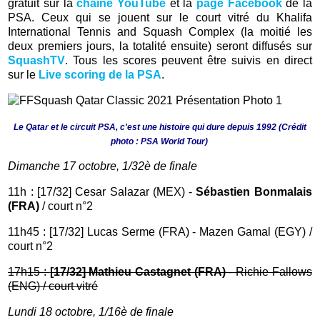
gratuit sur la
chaîne YouTube
et la
page Facebook
de la
PSA. Ceux qui se jouent sur le court vitré du Khalifa
International Tennis and Squash Complex (la moitié les
deux premiers jours, la totalité ensuite) seront diffusés sur
SquashTV
. Tous les scores peuvent être suivis en direct
sur le
Live scoring de la PSA
.
Le Qatar et le circuit PSA, c'est une histoire qui dure depuis 1992 (
Crédit
photo : PSA World Tour)
Dimanche 17 octobre, 1
/32è de finale
11h : [17/32] Cesar Salazar (MEX) -
Sébastien Bonmalais
(FRA)
/ court n°2
11h45 : [17/32] Lucas Serme (FRA) - Mazen Gamal (EGY) /
court n°2
17h15 :
[17/32] Mathieu Castagnet (FRA)
- Richie Fallows
(ENG) / court vitré
Lundi 18 octobre,
1/16è de finale