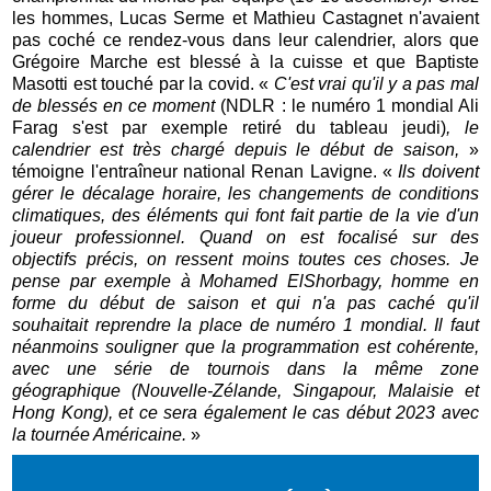
les hommes, Lucas Serme et Mathieu Castagnet n'avaient
pas coché ce rendez-vous dans leur calendrier, alors que
Grégoire Marche est blessé à la cuisse et que Baptiste
Masotti est touché par la covid. «
C'est vrai qu'il y a pas mal
de blessés en ce moment
(NDLR : le numéro 1 mondial Ali
Farag s'est par exemple retiré du tableau
jeudi)
, le
calendrier est très chargé depuis le début de saison,
»
témoigne l'entraîneur national Renan Lavigne. «
Ils doivent
gérer le décalage horaire, les changements de conditions
climatiques, des éléments qui font fait partie de la vie d'un
joueur professionnel. Quand on est focalisé sur des
objectifs précis, on ressent moins toutes ces choses. Je
pense par exemple à Mohamed ElShorbagy, homme en
forme du début de saison et qui n'a pas caché qu'il
souhaitait reprendre la place de numéro 1 mondial. Il faut
néanmoins souligner que la programmation est cohérente,
avec une série de tournois dans la même zone
géographique (Nouvelle-Zélande, Singapour, Malaisie et
Hong Kong), et ce sera également le cas début 2023 avec
la tournée Américaine.
»