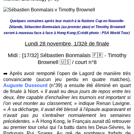
Quelques semaines après leur match à la Nations Cup en Nouvelle-
Zélande, Sébastien Bonmalais (au premier plan) et Timothy Brownell
seront à nouveau face à face à Hong Kong (Crédit photo : PSA World Tour)
Lundi 28 novembre, 1/32è de finale
Midi : [17/32] Sébastien Bonmalais 🇫🇷 - Timothy
Brownell 🇺🇸 / court n°8
➡️ A
près avoir remporté l'open de Lagord de manière très
convaincante (aucun jeu perdu en quatre matches),
Auguste Dussourd
(n°39) a ensuite été éliminé en quart
de finale à Niort. «
Il avait eu deux jours de repos entre les
deux, être capable d'enchaîner les tournois est important si
l'on veut monter au classement,
» indique Renan Lavigne.
«
À sa décharge, il avait été blessé à l'épaule auparavant et
n'avait pas pu s'entraîner normalement les semaines
précédentes.
» À Hong Kong, le Français aurait dû retrouver
au premier tour celui qui l'a battu dans les Deux-Sèvres, le
Portugais Rui Soares. Au gré de nombreux forfaits de