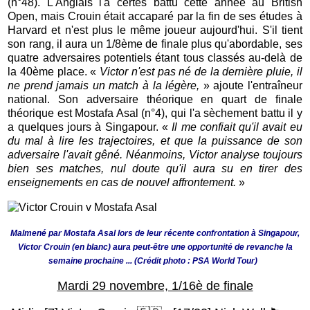
(n°48). L'Anglais l'a certes battu cette année au British
Open, mais Crouin était accaparé par la fin de ses études à
Harvard et n'est plus le même joueur aujourd'hui. S'il tient
son rang, il aura un 1/8ème de finale plus qu'abordable, ses
quatre adversaires potentiels étant tous classés au-delà de
la 40ème place. «
Victor n'est pas né de la dernière pluie, il
ne prend jamais un match à la légère,
» ajoute l'entraîneur
national. Son adversaire théorique en quart de finale
théorique est Mostafa Asal (n°4), qui l'a sèchement battu il y
a quelques jours à Singapour. «
Il me confiait qu'il avait eu
du mal à lire les trajectoires, et que la puissance de son
adversaire l'avait gêné. Néanmoins, Victor analyse toujours
bien ses matches, nul doute qu'il aura su en tirer des
enseignements en cas de nouvel affrontement.
»
Malmené par Mostafa Asal lors de leur récente confrontation à Singapour,
Victor Crouin (en blanc) aura peut-être une opportunité de revanche la
semaine prochaine ... (Crédit photo : PSA World Tour)
Mardi 29 novembre, 1/16è de finale