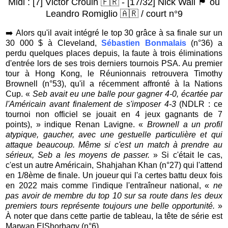
Midi : [7] Victor Crouin 🇫🇷 - [17/32] Nick Wall 🏴󠁧󠁢󠁥󠁮󠁧󠁿 ou
Leandro Romiglio 🇦🇷 / court n°9
➡️
Alors qu'il avait intégré le top 30 grâce à sa finale sur un
30 000 $ à Cleveland,
Sébastien Bonmalais
(n°36) a
perdu quelques places depuis, la faute à trois éliminations
d'entrée lors de ses trois derniers tournois PSA. Au premier
tour à Hong Kong, le Réunionnais retrouvera Timothy
Brownell (n°53), qu'il a récemment affronté à la Nations
Cup. «
Seb avait eu une balle pour gagner 4-0, écartée par
l'Américain avant finalement de s'imposer 4-3
(NDLR : ce
tournoi non officiel se jouait en 4 jeux gagnants de 7
points), » indique Renan Lavigne. «
Brownell a un profil
atypique, gaucher, avec une gestuelle particulière et qui
attaque beaucoup. Même si c'est un match à prendre au
sérieux, Seb a les moyens de passer.
» Si c'était le cas,
c'est un autre Américain, Shahjahan Khan (n°27) qui l'attend
en 1/8ème de finale. Un joueur qui l'a certes battu deux fois
en 2022 mais comme l'indique l'entraîneur national, «
ne
pas avoir de membre du top 10 sur sa route dans les deux
premiers tours représente toujours une belle opportunité.
»
À noter que dans cette partie de tableau, la tête de série est
Marwan ElShorbagy (n°6).