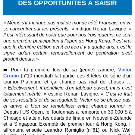
DES OPPORTUNITÉS À SAISIR
«
Même s'il manque pas mal de monde côté Français, on va
se concentrer sur les présents,
» indique Renan Lavigne. «
Il est intéressant de noter que pour nos trois joueurs, ce sera
une première participation à l'open de Hong Kong. Il est vrai
que la dernière édition avait eu lieu il y a quatre ans, c'est le
signe qu'un certain renouvellement de génération s'est
produit depuis.
»
➡️
Pour la première fois de sa (jeune) carrière,
Victor
Crouin
(n°10 mondial) fait partie des 8 têtes de série d'un
tournoi Platinum, et ça change pas mal de choses …
«
Effectivement, il bénéficie d'un tableau ouvert, mais c'est
totalement mérité,
» estime Renan Lavigne. «
C'est le fruit
de ses résultats et de sa régularité. Victor ne se blesse pas,
et arrive à bien se remobiliser entre chaque tournoi.
»
Depuis l'US Open, le Toulonnais a remporté un 30 000 $ à
Chicago et atteint les quarts de finale en Nouvelle-Zélande
et à Singapour. Exempté de premier tour à Hong Kong, il
affrontera ensuite Leandro Romiglio (n°61) ou Nick Wall