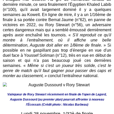
dernière minute, ce sera finalement l'Égyptien Khaled Labib
(n°100), qu'il avait largement dominé il y a quelques
semaines au Koweït. En ligne de mire, il y a un 1/16ème de
finale à sa portée contre Bernat Jaume (n°62), en panne de
victoires en 2022, ou Rory Stewart (n°56), un adversaire
certes dangereux mais qui a semblé émoussé dernièrement
après avoir enchaîné les tournois. «
S'il reproduit ce qu'il
montre à l'entraînement, où il affiche une belle
détermination, Auguste doit aller en 1/8ème de finale.
» Si
possible en ne gaspillant pas trop d'énergie en vue d'un
duel face à Youssef Soliman (n°12), très en vue en début de
saison et qui n'a pas beaucoup joué ces dernières
semaines. «
Même si c'est un joueur très solide, c'est le
genre de match qu'il faut gagner pour passer des caps et
monter au classement,
»
conclut l'entraîneur national.
Vainqueur de Rory Stewart récemment en finale de l'open de Lagord,
Auguste Dussourd (au premier plan) pourrait affronter à nouveau
l'Écossais (Crédit photo : Nicolas Barbeau)
Lundi 28 novembre, 1/32è de finale