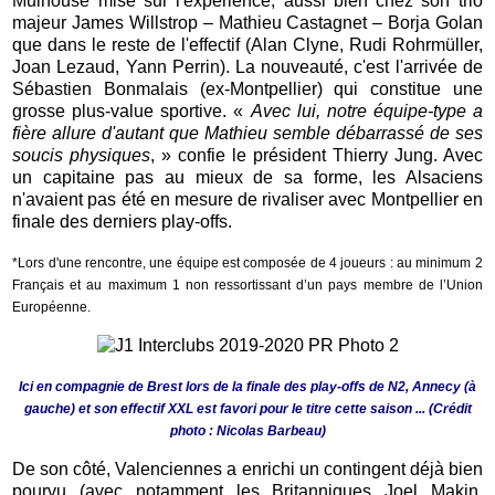
Mulhouse mise sur l'expérience, aussi bien chez son trio
majeur James Willstrop – Mathieu Castagnet – Borja Golan
que dans le reste de l'effectif (Alan Clyne, Rudi Rohrmüller,
Joan Lezaud, Yann Perrin). La nouveauté, c'est l'arrivée de
Sébastien Bonmalais (ex-Montpellier) qui constitue une
grosse plus-value sportive. «
Avec lui, notre équipe-type a
fière allure d'autant que Mathieu semble débarrassé de ses
soucis physiques
, » confie le président Thierry Jung. Avec
un capitaine pas au mieux de sa forme, les Alsaciens
n'avaient pas été en mesure de rivaliser avec Montpellier en
finale des derniers play-offs.
*Lors d'une rencontre, une équipe est composée de 4 joueurs : au minimum 2
Français et au maximum 1 non ressortissant d’un pays membre de l’Union
Européenne.
Ici en compagnie de Brest lors de la finale des play-offs de N2, Annecy (à
gauche) et son effectif XXL est favori pour le titre cette saison ... (Crédit
photo : Nicolas Barbeau)
De son côté, Valenciennes a enrichi un contingent déjà bien
pourvu (avec notamment les Britanniques Joel Makin,