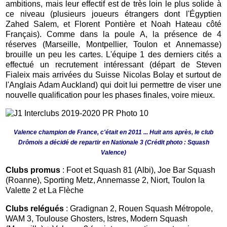
ambitions, mais leur effectif est de très loin le plus solide à
ce niveau (plusieurs joueurs étrangers dont l'
É
gyptien
Zahed Salem, et Florent Pontière et Noah Hateau côté
Français). Comme dans la poule A, la présence de 4
réserves (Marseille, Montpellier, Toulon et Annemasse)
brouille un peu les cartes. L'équipe 1 des derniers cités a
effectué un recrutement intéressant (départ de Steven
Fialeix mais arrivées du Suisse Nicolas Bolay et surtout de
l'Anglais Adam Auckland) qui doit lui permettre de viser une
nouvelle qualification pour les phases finales, voire mieux.
Valence champion de France, c'était en 2011 ... Huit ans après, le club
Drômois a décidé de repartir en Nationale 3 (Crédit photo : Squash
Valence)
Clubs promus
: Foot et Squash 81 (Albi), Joe Bar Squash
(Roanne), Sporting Metz, Annemasse 2, Niort, Toulon la
Valette 2 et La Flèche
Clubs relégués
: Gradignan 2, Rouen Squash Métropole,
WAM 3, Toulouse Ghosters, Istres, Modern Squash