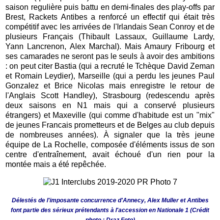
saison regulière puis battu en demi-finales des play-offs par
Brest, Rackets Antibes a renforcé un effectif qui était très
compétitif avec les arrivées de l'Irlandais Sean Conroy et de
plusieurs Français (Thibault Lassaux, Guillaume Lardy,
Yann Lancrenon, Alex Marchal). Mais Amaury Fribourg et
ses camarades ne seront pas le seuls à avoir des ambitions
: on peut citer Bastia (qui a recruté le Tchèque David Zeman
et Romain Leydier), Marseille (qui a perdu les jeunes Paul
Gonzalez et Brice Nicolas mais enregistre le retour de
l'Anglais Scott Handley), Strasbourg (redescendu après
deux saisons en N1 mais qui a conservé plusieurs
étrangers) et Maxeville (qui comme d'habitude est un "mix"
de jeunes Francais prometteurs et de Belges au club depuis
de nombreuses années). À signaler que la très jeune
équipe de La Rochelle, composée d'éléments issus de son
centre d'entraînement, avait échoué d'un rien pour la
montée mais a été repêchée.
Délestés de l'imposante concurrence d'Annecy, Alex Muller et Antibes
font partie des sérieux prétendants à l'accession en Nationale 1 (Crédit