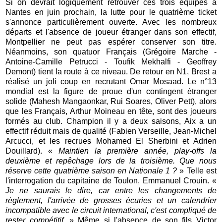
Si on devrait logiquement retrouver ces trois équipes à
Nantes en juin prochain, la lutte pour le quatrième ticket
s'annonce particulièrement ouverte. Avec les nombreux
départs et l'absence de joueur étranger dans son effectif,
Montpellier ne peut pas espérer conserver son titre.
Néanmoins, son quatuor Français (Grégoire Marche -
Antoine-Camille Petrucci - Toufik Mekhalfi - Geoffrey
Demont) tient la route à ce niveau. De retour en N1, Brest a
réalisé un joli coup en recrutant Omar Mosaad. Le n°13
mondial est la figure de proue d'un contingent étranger
solide (Mahesh Mangaonkar, Rui Soares, Oliver Pett), alors
que les Français, Arthur Moineau en tête, sont des joueurs
formés au club. Champion il y a deux saisons, Aix a un
effectif réduit mais de qualité (Fabien Verseille, Jean-Michel
Arcucci, et les recrues Mohamed El Sherbini et Adrien
Douillard). «
Maintien la première année, play-offs la
deuxième et repêchage lors de la troisième. Que nous
réserve cette quatrième saison en Nationale 1 ?
» Telle est
l'interrogation du capitaine de Toulon, Emmanuel Crouin. «
Je ne saurais le dire, car entre les changements de
règlement, l'arrivée de grosses écuries et un calendrier
incompatible avec le circuit international, c'est compliqué de
rester compétitif.
» Même si l'absence de son fils Victor