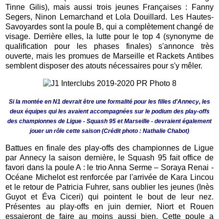
Tinne Gilis), mais aussi trois jeunes Françaises : Fanny
Segers, Ninon Lemarchand et Lola Douillard. Les Hautes-
Savoyardes sont la poule B, qui a complètement changé de
visage. Derrière elles, la lutte pour le top 4 (synonyme de
qualification pour les phases finales) s'annonce très
ouverte, mais les promues de Marseille et Rackets Antibes
semblent disposer des atouts nécessaires pour s'y mêler.
Si la montée en N1 devrait être une formalité pour les filles d'Annecy, les
deux équipes qui les avaient accompagnées sur le podium des play-offs
des championnes de Ligue - Squash 95 et Marseille - devraient également
jouer un rôle cette saison (Crédit photo : Nathalie Chabot)
Battues en finale des play-offs des championnes de Ligue
par Annecy la saison dernière, le Squash 95 fait office de
favori dans la poule A : le trio Anna Serme – Soraya Renai -
Océane Michelot est renforcée par l'arrivée de Kara Lincou
et le retour de Patricia Fuhrer, sans oublier les jeunes (Inès
Guyot et Éva Ciceri) qui pointent le bout de leur nez.
Présentes au play-offs en juin dernier, Niort et Rouen
essaieront de faire au moins aussi bien. Cette poule a