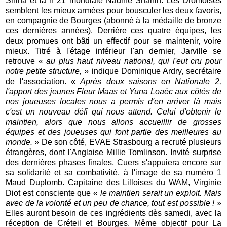
Shiha et la n°21 mondiale Nadine Shahin. Les Drômoises
semblent les mieux armées pour bousculer les deux favoris,
en compagnie de Bourges (abonné à la médaille de bronze
ces dernières années). Derrière ces quatre équipes, les
deux promues ont bâti un effectif pour se maintenir, voire
mieux. Titré à l'étage inférieur l'an dernier, Jarville se
retrouve «
au plus haut niveau national, qui l'eut cru pour
notre petite structure,
» indique Dominique Ardry, secrétaire
de l'association. «
Après deux saisons en Nationale 2,
l'apport des jeunes Fleur Maas et Yuna Loaëc aux côtés de
nos joueuses locales nous a permis d'en arriver là mais
c'est un nouveau défi qui nous attend. Celui d'obtenir le
maintien, alors que nous allons accueillir de grosses
équipes et des joueuses qui font partie des meilleures au
monde.
» De son côté, EVAE Strasbourg a recruté plusieurs
étrangères, dont l'Anglaise Millie Tomlinson. Invité surprise
des dernières phases finales, Cuers s'appuiera encore sur
sa solidarité et sa combativité, à l'image de sa numéro 1
Maud Duplomb. Capitaine des Lilloises du WAM, Virginie
Diot est consciente que «
le maintien serait un exploit. Mais
avec de la volonté et un peu de chance, tout est possible !
»
Elles auront besoin de ces ingrédients dès samedi, avec la
réception de Créteil et Bourges. Même objectif pour La