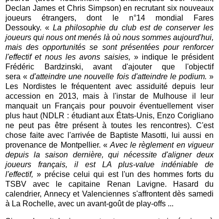
Declan James et Chris Simpson) en recrutant six nouveaux
joueurs étrangers, dont le n°14 mondial Fares
Dessouky. «
La philosophie du club est de conserver les
joueurs qui nous ont menés là où nous sommes aujourd'hui,
mais des opportunités se sont présentées pour renforcer
l'effectif et nous les avons saisies,
» indique le président
Frédéric Bardzinski, avant d'ajouter que l'objectif
sera «
d'atteindre une nouvelle fois d'atteindre le podium.
»
Les Nordistes le fréquentent avec assiduité depuis leur
accession en 2013, mais à l'instar de Mulhouse il leur
manquait un Français pour pouvoir éventuellement viser
plus haut (NDLR : étudiant aux États-Unis, Enzo Corigliano
ne peut pas être présent à toutes les rencontres). C'est
chose faite avec l'arrivée de Baptiste Masotti, lui aussi en
provenance de Montpellier. «
Avec le règlement en vigueur
depuis la saison dernière, qui nécessite d'aligner deux
joueurs français, il est LA plus-value indéniable de
l'effectif,
» précise celui qui est l'un des hommes forts du
TSBV avec le capitaine Renan Lavigne. Hasard du
calendrier, Annecy et Valenciennes s'affrontent dès samedi
à La Rochelle, avec un avant-goût de play-offs ...