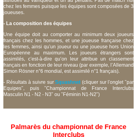
attribués au vainqueur et un au perdant. Pas de match nul
chez les femmes puisque les équipes sont composées de 3
joueuses.
- La composition des équipes
Une équipe doit au comporter au minimum deux joueurs
français chez les hommes, et une joueuse française chez
les femmes, ainsi qu'un joueur ou une joueuse hors Union
Européenne au maximum. Les joueurs étrangers sont
assimilés, c'est-à-dire qu’on leur attribue un classement
français en fonction de leur niveau (par exemple, l’Allemand
Simon Rösner n°6 mondial, est assimilé n°1 français).
- Résultats à suivre sur
Squashnet
(cliquer sur l'onglet "par
Equipes", puis "Championnat de France Interclubs
Masculin N1 - N2 - N3" ou "Féminin N1-N2")
Palmarès du championnat de France
Interclubs