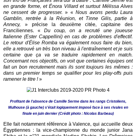
son trio de Françaises sera dur à battre : Camille Serme est
en grande forme, et Énora Villard et surtout Mélissa Alves
ne cessent de progresser.
» «
Nous avons perdu Laura
Gamblin, rentrée à la Réunion, et Tinne Gilis, partie à
Annecy,
» précise la deuxième citée, capitaine des
Franciliennes. «
Du coup, on a recruté une joueuse
Italienne (Ester Cappellini) en cas de problèmes d'effectif.
Le retour d'Élise Romba va également nous faire du bien,
elle a retrouvé un très bon niveau à l'entraînement et je suis
certaine que ça va se traduire rapidement en match.
Concernant nos objectifs, on voit que certaines équipes ont
fait un bon recrutement mais ils sont toujours les mêmes :
dans un premier temps se qualifier pour les play-offs puis
ramener le titre !
»
Profitant de l'absence de Camille Serme dans les rangs Cristoliens,
Mulhouse (à gauche) s'était logiquement imposé face à ses rivales en
finale en juin dernier (Crédit photo : Nicolas Barbeau)
Elle fait notamment référence à Valence, qui accueille deux
Égyptiennes : la vice-championne du monde junior Jana