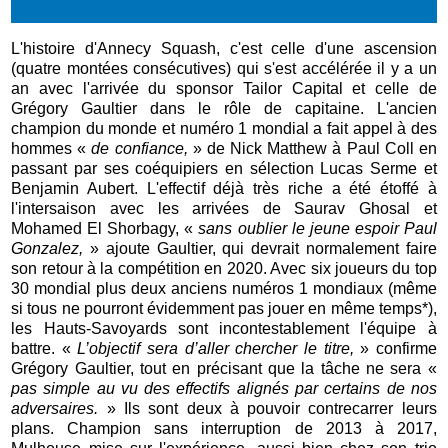
L'histoire d'Annecy Squash, c'est celle d'une ascension
(quatre montées consécutives) qui s'est accélérée il y a un
an avec l'arrivée du sponsor Tailor Capital et celle de
Grégory Gaultier dans le rôle de capitaine. L'ancien
champion du monde et numéro 1 mondial a fait appel à des
hommes «
de confiance,
» de Nick Matthew à Paul Coll en
passant par ses coéquipiers en sélection Lucas Serme et
Benjamin Aubert. L'effectif déjà très riche a été étoffé à
l'intersaison avec les arrivées de Saurav Ghosal et
Mohamed El Shorbagy, «
sans oublier le jeune espoir Paul
Gonzalez,
» ajoute Gaultier, qui devrait normalement faire
son retour à la compétition en 2020. Avec six joueurs du top
30 mondial plus deux anciens numéros 1 mondiaux (même
si tous ne pourront évidemment pas jouer en même temps*),
les Hauts-Savoyards sont incontestablement l'équipe à
battre. «
L’objectif sera d’aller chercher le titre,
» confirme
Grégory Gaultier, tout en précisant que la tâche ne sera «
pas simple au vu des effectifs alignés par certains de nos
adversaires.
» Ils sont deux à pouvoir contrecarrer leurs
plans. Champion sans interruption de 2013 à 2017,