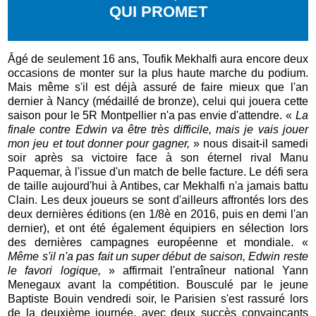
QUI PROMET
Âgé de seulement 16 ans, Toufik Mekhalfi aura encore deux
occasions de monter sur la plus haute marche du podium.
Mais même s'il est déjà assuré de faire mieux que l'an
dernier à Nancy (médaillé de bronze), celui qui jouera cette
saison pour le 5R Montpellier n'a pas envie d'attendre. «
La
finale contre Edwin va être très difficile, mais je vais jouer
mon jeu et tout donner pour gagner,
» nous disait-il samedi
soir après sa victoire face à son éternel rival Manu
Paquemar, à l'issue d'un match de belle facture. Le défi sera
de taille aujourd'hui à Antibes, car Mekhalfi n'a jamais battu
Clain. Les deux joueurs se sont d'ailleurs affrontés lors des
deux dernières éditions (en 1/8è en 2016, puis en demi l'an
dernier), et ont été également équipiers en sélection lors
des dernières campagnes européenne et mondiale. «
Même s'il n'a pas fait un super début de saison, Edwin reste
le favori logique,
» affirmait l'entraîneur national Yann
Menegaux avant la compétition. Bousculé par le jeune
Baptiste Bouin vendredi soir, le Parisien s'est rassuré lors
de la deuxième journée, avec deux succès convaincants