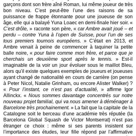
garçons dont son frère aîné Roman, lui même joueur de très
bon niveau. C'est peut-être l'une des raisons de sa
puissance de frappe étonnante pour une joueuse de son
âge, elle qui a balayé Yuna Loaec en demi-finale hier soir. «
C'est drôle,
» raconte son père, «
car Ambre avait joué – et
perdu – contre Yuna à l'open de Suisse, pour l'un de ses
tous premiers tournois européens.
» C'était en 2013, et
Ambre venait à peine de commencer à taquiner la petite
balle noire, «
pour faire comme mon frère, et parce que je
cherchais un deuxième sport après le tennis.
» Est-il
imaginable de la voir un jour évoluer sous le maillot Bleu,
alors qu'il existe quelques exemples de joueurs et joueuses
ayant changé de nationalité en cours de carrière (on pense
à Peter Nicol, Natalie Grinham, ou encore Alister Walker) ?
«
Pour l'instant, ce n'est pas d'actualité,
» affirme Igor
Allinckx. «
Nous sommes davantage concentrés sur notre
nouveau projet familial, qui va nous amener à déménager à
Barcelone très prochainement.
» La fait que la capitale de la
Catalogne soit le berceau d'une académie très réputée (la
Barcelona Global Squash de Victor Montserrat) n'est pas
étranger ce choix : même si ses parents insistent sur
l'importance des études, leur fille répond par l'affirmative