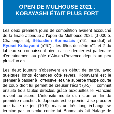
OPEN DE MULHOUSE 2021 :
KOBAYASHI ÉTAIT PLUS FORT
Les deux premiers jours de compétition avaient accouché
de la finale attendue à l'open de Mulhouse 2021 (3 000 $,
Challenger 5),
Sébastien Bonmalais
(n°61 mondial) et
Ryosei Kobayashi
(n°67) : les têtes de série n°1 et 2 du
tableau se connaissent bien, car ce dernier est partenaire
d'entraînement au pôle d'Aix-en-Provence depuis un peu
plus d'un an.
Les deux joueurs s'observent en début de partie, avec
quelques longs échanges côté revers. Kobayashi est le
premier à passer à l'offensive, et une superbe frappe courte
de coup droit lui permet de creuser l'écart (8-5). Il commet
ensuite trois fautes directes, grâce auxquelles le Français
revient au score. L'intensité monte d'un cran en fin de
première manche : le Japonais est le premier à se procurer
une balle de jeu (10-9), mais un très long échange se
termine par un stroke contre lui. Bonmalais fait étalage de