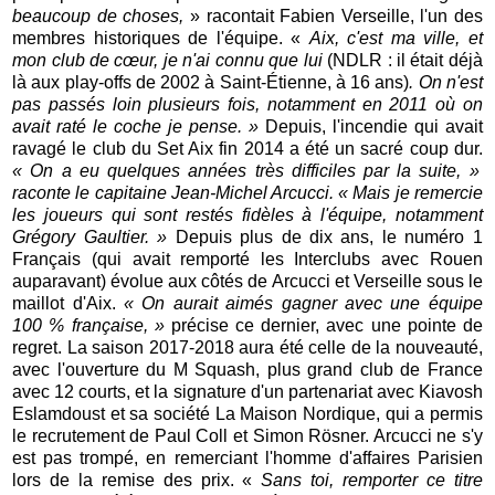
beaucoup de choses,
» racontait Fabien Verseille, l'un des
membres historiques de l'équipe. «
Aix, c'est ma ville, et
mon club de cœur, je n'ai connu que lui
(NDLR : il était déjà
là aux play-offs de 2002 à Saint-Étienne, à 16 ans)
.
On n'est
pas passés loin plusieurs fois, notamment en 2011 où on
avait raté le coche je pense.
»
Depuis, l'incendie qui avait
ravagé le club du Set Aix fin 2014 a été un sacré coup dur.
«
On a eu quelques années très difficiles par la suite,
»
raconte le capitaine Jean-Michel Arcucci. «
Mais je remercie
les joueurs qui sont restés fidèles à l'équipe, notamment
Grégory Gaultier.
»
Depuis plus de dix ans, le numéro 1
Français (qui avait remporté les Interclubs avec Rouen
auparavant) évolue aux côtés de Arcucci et Verseille sous le
maillot d'Aix.
«
O
n aurait aimés gagner avec une équipe
100 % française,
»
précise ce dernier, avec une pointe de
regret. La saison 2017-2018 aura été celle de la nouveauté,
avec l'ouverture du M Squash, plus grand club de France
avec 12 courts, et la signature d'un partenariat avec Kiavosh
Eslamdoust et sa société La Maison Nordique, qui a permis
le recrutement de Paul Coll et Simon Rösner. Arcucci ne s'y
est pas trompé, en remerciant l'homme d'affaires Parisien
lors de la remise des prix. «
Sans toi, remporter ce titre