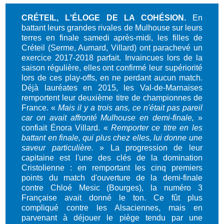
CRÉTEIL, L'ÉLOGE DE LA COHÉSION.
En
battant leurs grandes rivales de Mulhouse sur leurs
terres en finale samedi après-midi, les filles de
Créteil (Serme, Aumard, Villard) ont parachevé un
exercice 2017-2018 parfait. Invaincues lors de la
saison régulière, elles ont confirmé leur supériorité
lors de ces play-offs, en ne perdant aucun match.
Déjà lauréates en 2015, les Val-de-Marnaises
remportent leur deuxième titre de championnes de
France. «
Mais il y a trois ans, ce n'était pas pareil
car on avait affronté Mulhouse en demi-finale,
»
confiait Énora Villard. «
Remporter ce titre en les
battant en finale, qui plus chez elles, lui donne une
saveur particulière.
» La progression de leur
capitaine est l'une des clés de la domination
Cristolienne : en remportant les cinq premiers
points du match d'ouverture de la demi-finale
contre Chloé Mesic (Bourges), la numéro 3
Française avait donné le ton. Ce fût plus
compliqué contre les Alsaciennes, mais en
parvenant à déjouer le piège tendu par une