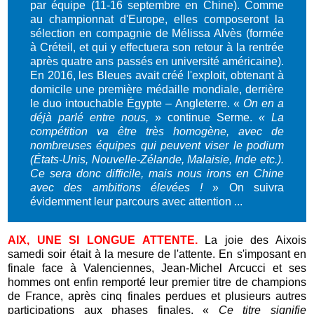
par équipe (11-16 septembre en Chine). Comme
au championnat d'Europe, elles composeront la
sélection en compagnie de Mélissa Alvès (formée
à Créteil, et qui y effectuera son retour à la rentrée
après quatre ans passés en université américaine).
En 2016, les Bleues avait créé l'exploit, obtenant à
domicile une première médaille mondiale, derrière
le duo intouchable Égypte – Angleterre. «
On en a
déjà parlé entre nous,
» continue Serme.
« La
compétition va être très homogène, avec de
nombreuses équipes qui peuvent viser le podium
(États-Unis, Nouvelle-Zélande, Malaisie, Inde etc.).
Ce sera donc difficile, mais nous irons en Chine
avec des ambitions élevées !
» On suivra
évidemment leur parcours avec attention ...
AIX, UNE SI LONGUE ATTENTE.
La joie des Aixois
samedi soir était à la mesure de l'attente. En s'imposant en
finale face à Valenciennes, Jean-Michel Arcucci et ses
hommes ont enfin remporté leur premier titre de champions
de France, après cinq finales perdues et plusieurs autres
participations aux phases finales. «
Ce titre signifie