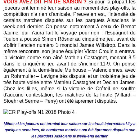
VOUS AVEZ DIT FIN DE SAISON ?
Si pour la plupart les
joueurs ont terminé leur saison au moment des play-offs, la
compétition n'a rien d'amicale. Preuve en est, l'intensité de
certains matches disputés sur les parquets Alsaciens le
week-end dernier. On pense notamment à ceux de Bernat
Jaume, qui n'aura fait le voyage pour rien : l'Espagnol de
Toulon a poussé Simon Rösner au cinquième jeu, avant de
s'offrir l'ancien numéro 1 mondial James Willstrop. Dans la
même rencontre, son jeune équipier Victor Crouin a entrevu
la victoire contre son aîné Mathieu Castagnet, menant 8-5
dans le cinquième jeu avant de s'incliner 11-9. On pense
également à la demi-finale Mulhouse – Valenciennes, avec
un Rohrmuller – Lavigne très disputé, et un troisième jeu de
très haute volée entre Mathieu Castagnet et Declan James.
Chez les filles, même si la victoire de Créteil ne souffre
d'aucune contestation, les matches de la finale (Villard –
Stoehr et Serme – Perry) ont été âprement disputés.
Même si les joueurs ont terminé leur saison sur le circuit international il y a
quelques semaines, de nombreux matches ont été âprement disputés sur
les parquets Alsaciens le week-end dernier