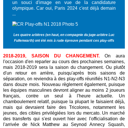
un souci d'image en vue de la candidature
olympique. Car oui, Paris 2024 c'est déjà demain
...
Les quatre arbitres (en haut, en compagnie du juge-arbitre Luc
Fullenwarth) ont été mis à rude épreuve pendant ces play-offs
2018-2019, SAISON DU CHANGEMENT.
On aura
l'occasion d'en reparler au cours des prochaines semaines,
mais 2018-2019 sera la saison du changement. Ou plutôt
d'un retour en arrière, puisqu'après trois saisons de
séparation,
on reviendra à des play-offs réunifiés N1-N2-N3
dans douze mois
. Nouveau règlement également, puisque
les équipes masculines devront aligner au moins 2 joueurs
français, contre un seul à l'heure actuelle. Un
chamboulement relatif, puisque la plupart le faisaient déjà,
mais qui devraient faire des Tricolores, notamment les
jeunes, des cibles privilégiées lors du mercato. Un marché
des transferts qui s'est ouvert hier avec l'officialisation de
l'arrivée de Nick Matthew au Seynod Annecy Squash,