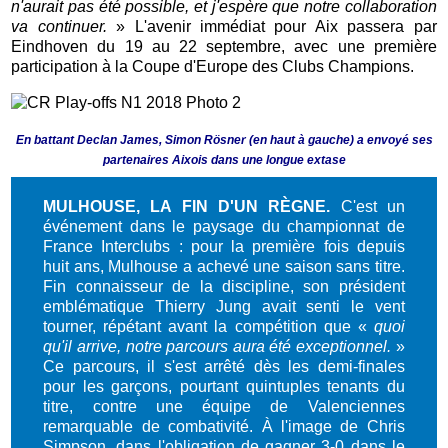
n'aurait pas été possible, et j'espère que notre collaboration
va continuer.
» L'avenir immédiat pour Aix passera par
Eindhoven du 19 au 22 septembre, avec une première
participation à la Coupe d'Europe des Clubs Champions.
En battant Declan James, Simon Rösner (en haut à gauche) a envoyé ses
partenaires Aixois dans une longue extase
MULHOUSE, LA FIN D'UN RÈGNE.
C'est un
événement dans le paysage du championnat de
France Interclubs : pour la première fois depuis
huit ans, Mulhouse a achevé une saison sans titre.
Fin connaisseur de la discipline, son président
emblématique Thierry Jung avait senti le vent
tourner, répétant avant la compétition que «
quoi
qu'il arrive, notre parcours aura été exceptionnel.
»
Ce parcours, il s'est arrêté dès les demi-finales
pour les garçons, pourtant quintuples tenants du
titre, contre une équipe de Valenciennes
remarquable de combativité. À l'image de Chris
Simpson, dans l'obligation de gagner 3-0 dans le