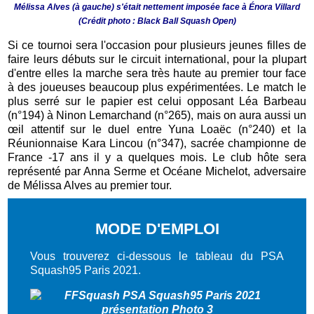
Mélissa Alves (à gauche) s'était nettement imposée face à Énora Villard
(Crédit photo : Black Ball Squash Open)
Si ce tournoi sera l'occasion pour plusieurs jeunes filles de
faire leurs débuts sur le circuit international, pour la plupart
d'entre elles la marche sera très haute au premier tour face
à des joueuses beaucoup plus expérimentées. Le match le
plus serré sur le papier est celui opposant Léa Barbeau
(n°194) à Ninon Lemarchand (n°265), mais on aura aussi un
œil attentif sur le duel entre Yuna Loaëc (n°240) et la
Réunionnaise Kara Lincou (n°347), sacrée championne de
France -17 ans il y a quelques mois. Le club hôte sera
représenté par Anna Serme et Océane Michelot, adversaire
de Mélissa Alves au premier tour.
MODE D'EMPLOI
Vous trouverez ci-dessous le tableau du PSA
Squash95 Paris 2021.