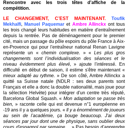
Rencontre avec les trois têtes d'affiche de la
compétition.
LE CHANGEMENT, C’EST MAINTENANT.
Toufik
Mekhalfi
,
Manuel Paquemar
et
Ambre Allinckx
ont tous
les trois changé leurs habitudes en matière d'entraînement
depuis la rentrée. Pas de déménagement pour le premier
cité, mais un passage du pôle espoirs du pôle France à Aix-
en-Provence qui pour l'entraîneur national Renan Lavigne
représente un «
chemin complexe.
» «
Les plus gros
changements sont l’individualisation des séances et le
niveau évidemment plus élevé,
» ajoute l'intéressé. En
difficulté en début de saison, il estime s'être maintenant «
mieux adapté au rythme.
» De son côté, Ambre Allinckx a
quitté sa Suisse natale (NDLR : ses deux parents sont
Français et elle a donc la double nationalité, mais joue pour
la sélection Helvète) pour intégrer d'un centre très réputé,
Barcelona Global Squash. «
Mon adaptation se passe très
bien,
» raconte celle qui est devenue n°1 européenne en
-19 ans il y a quelques jours. «
Il y a énormément de joueurs
au sein de l'académie, ça bouge beaucoup. J'ai deux
séances par jour dont une de physique, sans oublier deux
cours d'espagnol par semaine ...
» Pas besoin d'apprendre