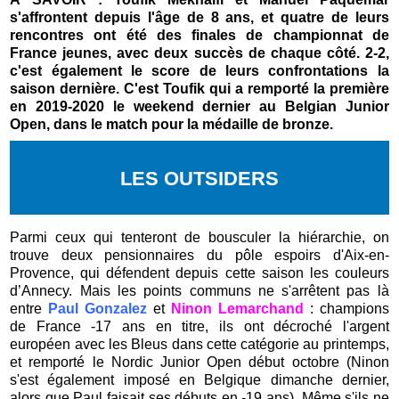
s'affrontent depuis l'âge de 8 ans, et quatre de leurs
rencontres ont été des finales de championnat de
France jeunes, avec deux succès de chaque côté. 2-2,
c'est également le score de leurs confrontations la
saison dernière. C'est Toufik qui a remporté la première
en 2019-2020 le weekend dernier au Belgian Junior
Open, dans le match pour la médaille de bronze.
LES OUTSIDERS
Parmi ceux qui tenteront de bousculer la hiérarchie, on
trouve deux pensionnaires du pôle espoirs d'Aix-en-
Provence, qui défendent depuis cette saison les couleurs
d’Annecy. Mais les points communs ne s'arrêtent pas là
entre
Paul Gonzalez
et
Ninon Lemarchand
: champions
de France -17 ans en titre, ils ont décroché l'argent
européen avec les Bleus dans cette catégorie au printemps,
et remporté le Nordic Junior Open début octobre (Ninon
s'est également imposé en Belgique dimanche dernier,
alors que Paul faisait ses débuts en -19 ans). Même s'ils ne