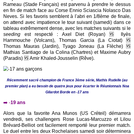
Rameau (Stade Français) est parvenu à prendre le dessus
en fin de match face au Corse Ennio Sciascia Nolasco Das
Neves. Si les favoris semblent à l'abri en 1/8ème de finale,
on attend avec impatience le tour suivant (samedi) dans ce
tableau extrêmement dense, avec les matches suivants si le
seeding
est respecté : Axel Diet (Royan) 🆚 Ilyès
Hammouche (Volcans), Thomas Garcia (La Ciotat) 🆚
Thomas Mauras (Jardin), Tyago Joneau (La Flèche) 🆚
Mathias Santiago de la Colina (Chartres) et Maxime Aubry
(Paradis) 🆚 Amir Khaled-Jousselin (Rêve).
Récemment sacré champion de France 3ème série, Mathis Rudelle (au
premier plan) a eu besoin de quatre jeux pour écarter le Réunionnais Noa
Gilardot Borde en -17 ans
➡️ -
19 ans
Alors que la favorite Ana Munos (US Créteil) démarrera
vendredi, ses challengers Rose Lucas-Marcuzzo et Lilou
Brévard-Belliot ont facilement remporté leur premier match.
Le duel entre les deux Rochelaises samedi soir déterminera