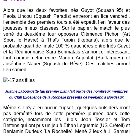
Alors que les deux favorites Inès Guyot (Squash 95) et
Paola Lincou (Squash Paradis) entreront en lice vendredi,
l'ensemble des premiers tours a été expéditif en faveur des
joueuses mieux classées. Sur le papier, le match le plus
serré du deuxième tour opposera Clémence Pichon (Art
Sport le Havre) à Thaïs Turpin (Ikébana), alors que le
probable quart de finale 100 % gauchères entre Inès Guyot
et la Réunionnaise Sara Bonmalais s'annonce intéressant,
tout comme celui entre Manon Aujoulat (Baillargues) et
Joséphine Nauer (Squash du Rêve). Ces matches auront
lieu samedi.
Justine Labourdette (au premier plan) fait partie des nombreux membres
du Club Excellence de la Rochelle présents ce weekend à Bordeaux
Même s'il n'y a eu aucun "upset", quelques outsiders n'ont
pas démérité lors de cette première journée dans cette
catégorie, notamment les Lillois Jean Tossier et Tom
Bettens qui ont pris un jeu à Éthan Leguernic (US Créteil) et
Benjamin Durieux (La Rochelle). Mené 2 jeux à 1, Samuel