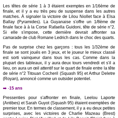
Les têtes de série 1 à 3 étaient exemptes en 1/16ème de
finale, et il y a eu très peu de suspense dans les autres
matches. À signaler la victoire de Lilou Niollet face à Elsa
Ballay (Pyramides). La Guyanaise s'offre un 1/8ème de
finale face à à la Corse Rafaella Guidoni, tête de série n°2.
Si elle s'impose, cette dernière devrait affronter sa
camarade de club Romane Ledrich dans le choc des quarts.
Pas de surprise chez les garçons : tous les 1/32ème de
finale se sont joués en 3 jeux, et le joueur le mieux classé
est sorti vainqueur dans tous les cas. Comme dans la
plupart des tableaux, il y aura deux tours vendredi et s'il a
lieu, on aura un œil attentif sur le quart de finale entre la tête
de série n°2 Titouan Cocheril (Squash 95) et Arthur Deletre
(Royan), annoncé comme un outsider potentiel.
➡️ -
15 ans
Pressenties pour s'affronter en finale, Leelou Laporte
(Antibes) et Sarah Guyot (Squash 95) étaient exemptées de
premier tour. En termes de classement, il y a eu deux petites
surprises, avec les victoires de Charlie Mazeau (Brest)