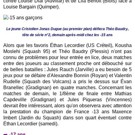
contre Louise Dial (Auvillar) et de Lila Benoit (Blois) face à
Louise Bargain (Quimper).
Le jeune Cristolien Jonas Dugue (au premier plan) défiera Théo Baudry,
tête de série n°2, demain après-midi chez les -15 ans
Alors que les favoris Éthan Lecordier (US Créteil), Kousha
Moslehi (Squash 95) et Théo Baudry (Plessis) n'ont pas
connu de problèmes pour leur entrée en lice, deux matches
entre des joueurs au classement proche ont débouché sur
de belles batailles : Jules Rauch (Jarville) a eu besoin de 5
jeux pour se défaire d'Alexandre Bonnin (Royan) et Valentin
Rudelle (Squash des Volcans) a pris le dessus sur Évan
Branellec (Gradignan) en quatre manches. Concernant les
matches de demain, le 1/8ème de finale entre Mathias
Capdeville (Gradignan) et Jules Piqueras (Vincennes)
devrait être intéressant, alors qu'on observera avec attention
la prestation du champion de France -13 ans Maxence
Imbert (Jardin du Squash) dans son quart éventuel contre
Éthan Lecordier (samedi).
➡️ -
17 ans