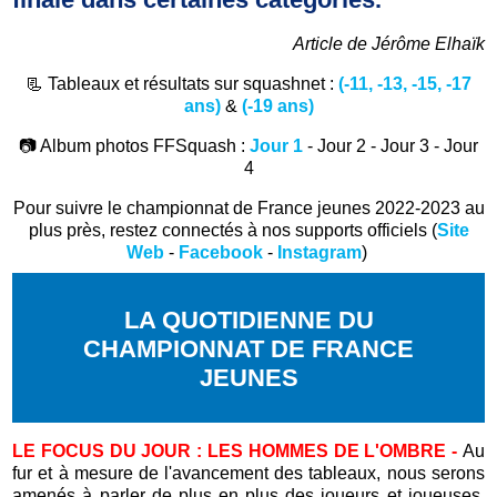
Article de Jérôme Elhaïk
📃 Tableaux et résultats sur squashnet :
(-11, -13, -15, -17
ans)
&
(-19 ans)
📷 Album photos FFSquash :
Jour 1
- Jour 2 - Jour 3 - Jour
4
Pour suivre le championnat de France jeunes 2022-2023 au
plus près, restez connectés à nos supports officiels (
Site
Web
-
Facebook
-
Instagram
)
LA QUOTIDIENNE DU
CHAMPIONNAT DE FRANCE
JEUNES
LE FOCUS DU JOUR : LES HOMMES DE L'OMBRE -
Au
fur et à mesure de l'avancement des tableaux, nous serons
amenés à parler de plus en plus des joueurs et joueuses,