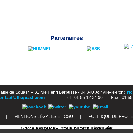
Partenaires
aise de Squash – 31 rue Henri Barbusse - 94 340 Joinville-le-Pont
Nou
ontact@ffsquash.com
Tél.: 01 55 12 34 90 Fax : 01 55 1
|
MENTIONS LÉGALES ET CGU
|
POLITIQUE DE PROT
© 2016 FFSQUASH. TOUS DROITS RÉSERVÉS