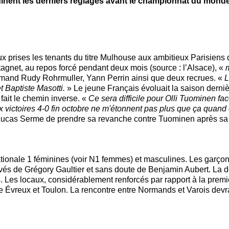
finent les derniers réglages avant le championnat du monde
aux prises les tenants du titre Mulhouse aux ambitieux Parisien
tagnet, au repos forcé pendant deux mois (source : l’Alsace), «
llemand Rudy Rohrmuller, Yann Perrin ainsi que deux recrues. «
L
 Baptiste Masotti.
» Le jeune Français évoluait la saison dern
fait le chemin inverse. «
Ce sera difficile pour Olli Tuominen fac
victoires 4-0 fin octobre ne m'étonnent pas plus que ça quand on 
r Lucas Serme de prendre sa revanche contre Tuominen après sa
ionale 1 féminines (voir N1 femmes) et masculines. Les garço
rivés de Grégory Gaultier et sans doute de Benjamin Aubert. La de
. Les locaux, considérablement renforcés par rapport à la prem
e Évreux et Toulon. La rencontre entre Normands et Varois devra