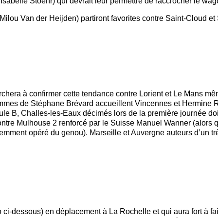
Isabelle Stoehr) qui devrait leur permettre de raccrocher le wag
ilou Van der Heijden) partiront favorites contre Saint-Cloud et
chera à confirmer cette tendance contre Lorient et Le Mans même
ommes de Stéphane Brévard accueillent Vincennes et Hermine Ren
oule B, Challes-les-Eaux décimés lors de la première journée do
 contre Mulhouse 2 renforcé par le Suisse Manuel Wanner (alors
mment opéré du genou). Marseille et Auvergne auteurs d’un trè
 ci-dessous) en déplacement à La Rochelle et qui aura fort à fa