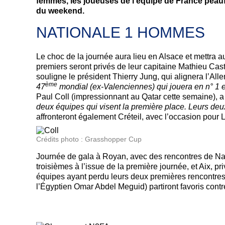
femmes, les joueuses de l'équipe de France peau
du weekend.
NATIONALE 1 HOMMES
Le choc de la journée aura lieu en Alsace et mettra 
premiers seront privés de leur capitaine Mathieu Cas
souligne le président Thierry Jung, qui alignera l’A
ème
47
mondial (ex-Valenciennes) qui jouera en n° 1 et
Paul Coll (impressionnant au Qatar cette semaine), a 
deux équipes qui visent la première place. Leurs deux 
affronteront également Créteil, avec l’occasion pou
Crédits photo : Grasshopper Cup
Journée de gala à Royan, avec des rencontres de Nat
troisièmes à l’issue de la première journée, et Aix, p
équipes ayant perdu leurs deux premières rencontres
l’Égyptien Omar Abdel Meguid) partiront favoris contr