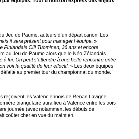
 par équipes. Tour d’horizon express des enjeux
s du Jeu de Paume, auteurs d’un départ canon. Les
mais il sera présent
pour manager l’équipe,
»
e Finlandais Olli Tuominen, 36 ans et encore
ière au Jeu de Paume alors que le Néo-Zélandais
e à lui. On peut s’attendre à une belle rencontre entre
voit la qualité de leur effectif.
» Les deux équipes
 défaite au premier tour du championnat du monde.
ns reçoivent les Valenciennois de Renan Lavigne,
rnière triangulaire aura lieu à Valence entre les trois
ière journée (avec notamment les débuts de
it coûter cher en vue du maintien.