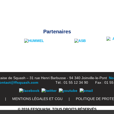
Partenaires
aise de Squash – 31 rue Henri Barbusse - 94 340 Joinville-le-Pont
Nou
ontact@ffsquash.com
Tél.: 01 55 12 34 90 Fax : 01 55 1
|
MENTIONS LÉGALES ET CGU
|
POLITIQUE DE PROT
© 2016 FFSQUASH. TOUS DROITS RÉSERVÉS