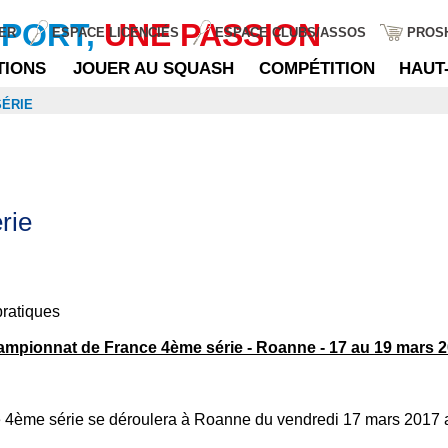
SPORT,
UNE PASSION
ER
ESPACE LICENCIÉS
ESPACE CLUBS/ASSOS
PROS
TIONS
JOUER AU SQUASH
COMPÉTITION
HAUT
SÉRIE
rie
pratiques
mpionnat de France 4ème série - Roanne - 17 au 19 mars 
 4ème série se déroulera à Roanne du vendredi 17 mars 2017 