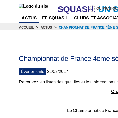
SQUASH,
UN 
OÙ PRATIQU
ACTUS
FF SQUASH
CLUBS ET ASSOCIA
>
>
ACCUEIL
ACTUS
CHAMPIONNAT DE FRANCE 4ÈME 
Actus
Championnat de France 4ème sé
Événements
21/02/2017
Retrouvez les listes des qualifiés et les informations 
Cha
Le Championnat de France