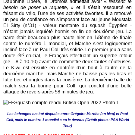
Dauphiné Libéré, le Drômois admettait avoir «
ressenti le
besoin de poser la raquette,
» et il s'était ressourcé en
faisant du vélo, l'une de ses activités favorites. Il a retrouvé
un peu de confiance en s'imposant face au jeune Moustafa
El Sirty (n°31) - valeur montante du squash Égyptien -
n'étant jamais inquiété hormis en fin de deuxième jeu. La
barre était beaucoup plus haute hier en 1/8ème de finale
contre le numéro 1 mondial, et Marche s'est logiquement
incliné face à un Paul Coll très solide. Le premier jeu a sans
doute été crucial, le Français effectuant un superbe retour
(de 1-8 à 10-10) avant de commettre deux fautes côuteuses.
Le Kiwi est ensuite en contrôle d'un bout à l'autre de la
deuxième manche, mais Marche ne baisse pas les bras et
lutte bec et ongles dans la troisième. La deuxième balle de
match sera la bonne pour Coll, qui conclut d'une belle
attaque de revers après 58 minutes de jeu.
Les échanges ont été disputés entre Grégoire Marche (en bleu) et Paul
Coll, mais le numéro 1 mondial a eu le dessus (Crédit photo : PSA World
Tour)