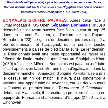
Baptiste Masotti (en rouge) a joué les yeux dans les yeux avec Tarek
Momen, notamment sur le côté revers que l'Égyptien affectionne pourtant
particulièrement (Crédit photo : PSA World Tour)
BONMALAIS S'OFFRE PAJARES.
Après celui face à
Omar Mosaad à l'US Open,
Sébastien Bonmalais
(n°38) a
décroché un nouveau succès face à un joueur du top 25
dans un tournoi Platinum, en l'occurrence Iker Pajares
Bernabeu (n°23). Le gain d'un deuxième jeu très disputé a
été déterminant, et l'Espagnol, qui a semblé touché
physiquement, a baissé de pied par la suite. Le lendemain,
le Réunionnais avait une belle opportunité de rallier les
1/8ème de finale, mais est tombé sur un Shahjahan Khan
(n°30) très solide. Même si Bonmalais est parvenu à réduire
l'écart après avoir laissé filer une balle d'égalisation dans la
deuxième manche, l'Américain d'origine Pakistanaise a pris
le dessus en fin de match. Il n'aura pas longtemps à
attendre une opportunité de revanche, car les deux joueurs
s'affrontent au premier tour du
Tournament of Champions
début mai. Avant cela, il connaîtra sa première sélection en
équipe de France au championnat d'Europe (27-30 avril à
Eindhoven).