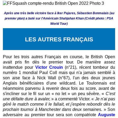
Après une très belle victoire face à Iker Pajares, Sébastien Bonmalais (au
premier plan) a buté sur l'Américain Shahjahan Khan (Crédit photo : PSA
World Tour)
LES AUTRES FRANÇAIS
Pour les trois autres Français en course, le British Open
avait pris fin dès le premier tour. De manière assez
inattendue pour
Victor Crouin
(n°21), récent tombeur du
numéro 1 mondial Paul Coll mais qui n'a jamais semblé à
son aise face à Nick Wall (n°67), l'un des deux jeunes
Anglais bénéficiaires d'une wildcard. Le Toulonnais est
néanmoins parvenu à revenir deux fois au score, avant de
s'incliner sur le fil sur un « no let » un peu sévère. «
C'est
une défaite dure à avaler,
» a commenté Victor. «
Je n'ai pas
géré le match comme il le fallait, et j'espère rebondir dès le
prochain tournoi à Manchester dans deux semaines.
» Son
adversaire au premier tour sera son compatriote
Auguste