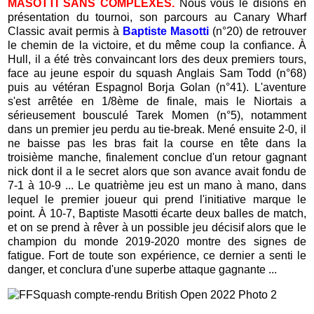
MASOTTI SANS COMPLEXES.
Nous vous le disions en
présentation du tournoi, son parcours au Canary Wharf
Classic avait permis à
Baptiste Masotti
(n°20) de retrouver
le chemin de la victoire, et du même coup la confiance. À
Hull, il a été très convaincant lors des deux premiers tours,
face au jeune espoir du squash Anglais Sam Todd (n°68)
puis au vétéran Espagnol Borja Golan (n°41). L'aventure
s'est arrêtée en 1/8ème de finale, mais le Niortais a
sérieusement bousculé Tarek Momen (n°5), notamment
dans un premier jeu perdu au tie-break. Mené ensuite 2-0, il
ne baisse pas les bras fait la course en tête dans la
troisième manche, finalement conclue d'un retour gagnant
nick dont il a le secret alors que son avance avait fondu de
7-1 à 10-9 ... Le quatrième jeu est un mano à mano, dans
lequel le premier joueur qui prend l'initiative marque le
point. À 10-7, Baptiste Masotti écarte deux balles de match,
et on se prend à rêver à un possible jeu décisif alors que le
champion du monde 2019-2020 montre des signes de
fatigue. Fort de toute son expérience, ce dernier a senti le
danger, et conclura d'une superbe attaque gagnante ...