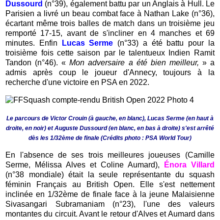
Dussourd
(n°39), également battu par un Anglais à Hull. Le
Parisien a livré un beau combat face à Nathan Lake (n°36),
écartant même trois balles de match dans un troisième jeu
remporté 17-15, avant de s'incliner en 4 manches et 69
minutes. Enfin
Lucas Serme
(n°33) a été battu pour la
troisième fois cette saison par le talentueux Indien Ramit
Tandon (n°46). «
Mon adversaire a été bien meilleur,
» a
admis après coup le joueur d'Annecy, toujours à la
recherche d'une victoire en PSA en 2022.
Le parcours de Victor Crouin (à gauche, en blanc), Lucas Serme (en haut à
droite, en noir) et Auguste Dussourd (en blanc, en bas à droite) s'est arrêté
dès les 1/32ème de finale (Crédits photo : PSA World Tour)
En l'absence de ses trois meilleures joueuses (Camille
Serme, Mélissa Alves et Coline Aumard),
Énora Villard
(n°38 mondiale) était la seule représentante du squash
féminin Français au British Open. Elle s'est nettement
inclinée en 1/32ème de finale face à la jeune Malaisienne
Sivasangari Subramaniam (n°23), l'une des valeurs
montantes du circuit. Avant le retour d'Alves et Aumard dans