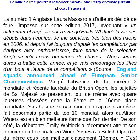
Camille Serme pourrait retrouver Sarah-Jane Perry en finale (Crédit
photo : ffsquash)
La numéro 1 Anglaise Laura Massaro a d'ailleurs décidé de
faire l'impasse sur cette édition 2017, invoquant «
un
calendrier chargé. Je suis ravie qu'Emily Whitlock fasse ses
débuts dans l'équipe. Je me souviens très bien des miens
en 2006, et depuis j'ai toujours disputé les compétitions par
équipes avec enthousiasme, faire partie de la sélection
Anglaise m'a appris beaucoup de choses. Nous serons
dures à battre cette année, et je vais encourager les filles
d'un bout à l'autre de la compétition.
» (Source :
England
squads announced ahead of European Senior
Championships
). Malgré l'absence de la numéro 2
mondiale et récente lauréate du British Open, les sujettes
de Sa Majesté se présentent tout de même avec quatre
joueuses classées entre la 8ème et la 16ème place
mondiale : Sarah-Jane Perry a franchi un cap cette année et
fait désormais partie du top 10 mondial, alors qu'Alison
Waters est en bien meilleure forme que l'an dernier. De son
côté, la débutante Emily Whitlock a récemment atteint son
premier quart de finale en World Series (au British Open) et
du même coup son meilleur classement (13ème). «
C'est