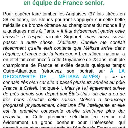
en équipe de France senior.
Pour espérer faire tomber les Anglaises (37 fois titrées en
38 éditions), les Bleues pourront s'appuyer sur cette belle
médaille de bronze obtenue au championnat du monde il y
a quelques mois à Paris. «
Il faut évidemment garder cette
réussite à l'esprit,
raconte Signoret,
mais aussi savoir
passer à autre chose. D'ailleurs, Camille me confiait
récemment qu'elle était contente que Mélissa arrive dans
l'équipe, et amène de la fraîcheur.
» L'entraîneur national a
en effet fait confiance à cette Guyanaise de 23 ans, multiple
championne de France et exilée depuis quelques temps
Outre-Atlantique (retrouvez son portrait sur
À LA
DÉCOUVERTE DE ... MÉLISSA ALVÈS
)
. «
Je
la
connais
très bien car elle a passé plusieurs années
au pôle
France à Créteil,
indique-t-il.
Mais je l'ai également suivie
de près depuis son départ aux États-Unis, où elle a eu de
très bons résultats cette saison. Mélissa a beaucoup
progressé physiquement, c'est une fille intelligente et elle
est la première consciente qu'elle s'entraîne plus dur
qu'avant. »
Cette première sélection en senior est
évidemment un grand bonheur pour l'intéressée, qui