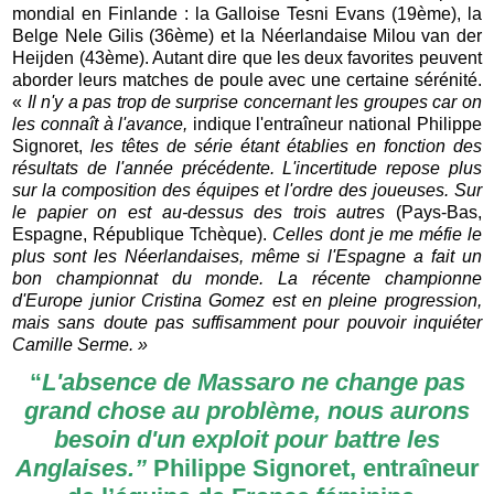
mondial en Finlande : la Galloise Tesni Evans (19ème), la
Belge Nele Gilis (36ème) et la Néerlandaise Milou van der
Heijden (43ème). Autant dire que les deux favorites peuvent
aborder leurs matches de poule avec une certaine sérénité.
«
Il n'y a pas trop de surprise concernant les groupes car on
les connaît à l'avance,
indique l'entraîneur national Philippe
Signoret,
les têtes de série étant établies en fonction des
résultats de l'année précédente. L'incertitude repose plus
sur la composition des équipes et l'ordre des joueuses. Sur
le papier on est au-dessus des trois autres
(Pays-Bas,
Espagne, République Tchèque).
Celles dont je me méfie le
plus sont les Néerlandaises, même si l'Espagne a fait un
bon championnat du monde. La récente championne
d'Europe junior Cristina Gomez est en pleine progression,
mais sans doute pas suffisamment pour pouvoir inquiéter
Camille Serme. »
“
L'absence de Massaro ne change pas
grand chose au problème, nous aurons
besoin d'un exploit pour battre les
Anglaises.”
Philippe Signoret, entraîneur