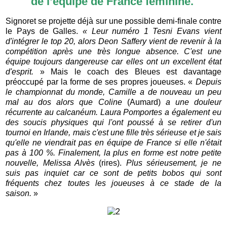
de l’équipe de France féminine.
Signoret se projette déjà sur une possible demi-finale contre
le Pays de Galles.
« Leur numéro 1 Tesni Evans vient
d'intégrer le top 20, alors Deon Saffery vient de revenir à la
compétition après une très longue absence. C'est une
équipe toujours dangereuse car elles ont un excellent état
d'esprit.
» Mais le coach des Bleues est davantage
préoccupé par la forme de ses propres joueuses. «
Depuis
le championnat du monde, Camille a de nouveau un peu
mal au dos alors que Coline
(Aumard)
a une douleur
récurrente au calcanéum. Laura Pomportes a également eu
des soucis physiques qui l'ont poussé à se retirer d'un
tournoi en Irlande, mais c'est une fille très sérieuse et je sais
qu'elle ne viendrait pas en équipe de France si elle n'était
pas à 100 %. Finalement, la plus en forme est notre petite
nouvelle, Melissa Alvès
(rires).
Plus sérieusement, je ne
suis pas inquiet car ce sont de petits bobos qui sont
fréquents chez toutes les joueuses à ce stade de la
saison.
»