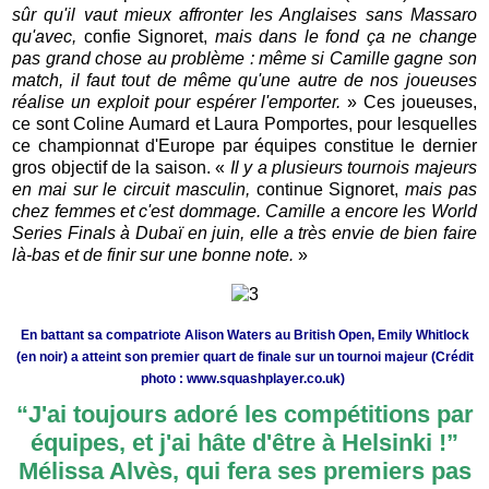
sûr qu'il vaut mieux affronter les Anglaises sans Massaro
qu'avec,
confie Signoret,
mais dans le fond ça ne change
pas grand chose au problème : même si Camille gagne son
match, il faut tout de même qu'une autre de nos joueuses
réalise un exploit pour espérer l'emporter.
» Ces joueuses,
ce sont Coline Aumard et Laura Pomportes, pour lesquelles
ce championnat d'Europe par équipes constitue le dernier
gros objectif de la saison. «
Il y a plusieurs tournois majeurs
en mai sur le circuit masculin,
continue Signoret,
mais pas
chez femmes et c'est dommage. Camille a encore les World
Series Finals à Dubaï en juin, elle a très envie de bien faire
là-bas et de finir sur une bonne note.
»
En battant sa compatriote Alison Waters au British Open, Emily Whitlock
(en noir) a atteint son premier quart de finale sur un tournoi majeur (Crédit
photo :
www.squashplayer.co.uk
)
“J'ai toujours adoré les compétitions par
équipes, et j'ai hâte d'être à Helsinki !”
Mélissa Alvès, qui fera ses premiers pas