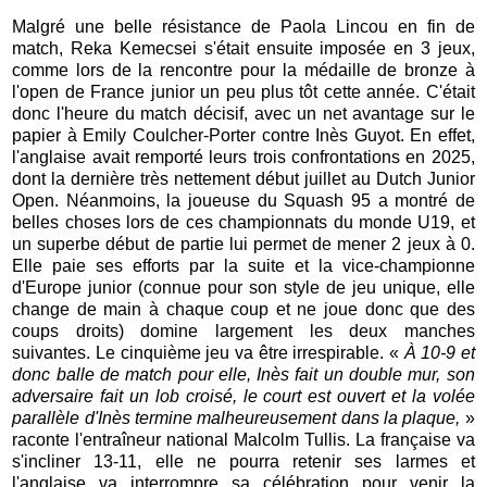
Malgré une belle résistance de Paola Lincou en fin de
match, Reka Kemecsei s'était ensuite imposée en 3 jeux,
comme lors de la rencontre pour la médaille de bronze à
l'open de France junior un peu plus tôt cette année. C'était
donc l'heure du match décisif, avec un net avantage sur le
papier à Emily Coulcher-Porter contre Inès Guyot. En effet,
l'anglaise avait remporté leurs trois confrontations en 2025,
dont la dernière très nettement début juillet au Dutch Junior
Open. Néanmoins, la joueuse du Squash 95 a montré de
belles choses lors de ces championnats du monde U19, et
un superbe début de partie lui permet de mener 2 jeux à 0.
Elle paie ses efforts par la suite et la vice-championne
d'Europe junior (connue pour son style de jeu unique, elle
change de main à chaque coup et ne joue donc que des
coups droits) domine largement les deux manches
suivantes. Le cinquième jeu va être irrespirable. «
À 10-9 et
donc balle de match pour elle, Inès fait un double mur, son
adversaire fait un lob croisé, le court est ouvert et la volée
parallèle d'Inès termine malheureusement dans la plaque,
»
raconte l'entraîneur national Malcolm Tullis. La française va
s'incliner 13-11, elle ne pourra retenir ses larmes et
l'anglaise va interrompre sa célébration pour venir la