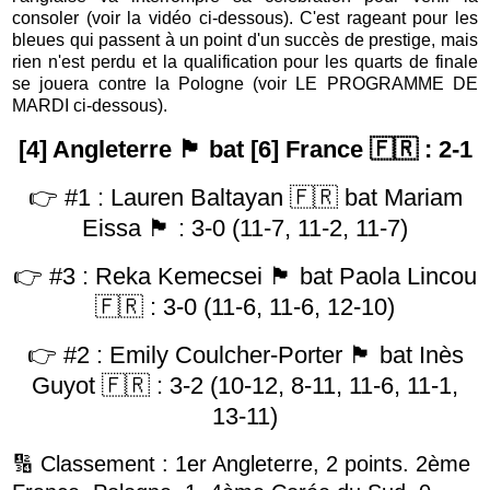
consoler (voir la vidéo ci-dessous). C'est rageant pour les
bleues qui passent à un point d'un succès de prestige, mais
rien n'est perdu et la qualification pour les quarts de finale
se jouera contre la Pologne (voir LE PROGRAMME DE
MARDI ci-dessous).
[4] Angleterre 🏴󠁧󠁢󠁥󠁮󠁧󠁿 bat [6] France 🇫🇷 : 2-1
👉 #1 : Lauren Baltayan 🇫🇷 bat Mariam
Eissa 🏴󠁧󠁢󠁥󠁮󠁧󠁿 : 3-0 (11-7, 11-2, 11-7)
👉 #3 : Reka Kemecsei 🏴󠁧󠁢󠁥󠁮󠁧󠁿 bat
Paola Lincou
🇫🇷
: 3-0 (11-6, 11-6, 12-10)
👉 #2 : Emily Coulcher-Porter 🏴󠁧󠁢󠁥󠁮󠁧󠁿 bat Inès
Guyot 🇫🇷 : 3-2 (10-12, 8-11, 11-6, 11-1,
13-11)
🔢 Classement : 1er
Angleterre, 2 points. 2ème