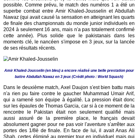
possible. Comme prévu, le match des numéros 1 a été un
superbe combat entre Amir Khaled-Jousselin et Abdullah
Nawaz (qui avait causé la sensation en atteignant les quarts
de finale des championnats du monde junior individuels en
2024 à seulement 16 ans, mais n'a pas totalement confirmé
cette année). Plus solide que le pakistanais dans les
moments clé, le nancéen s'impose en 3 jeux, sur la lancée
de ses résultats récents.
Amir Khaled-Jousselin (en bleu) a encore réalisé une belle prestation pour
battre Abdullah Nawaz en 3 jeux
(Crédit photo : World Squash)
Dans le deuxième match, Axel Daujon s'est bien battu mais
n'a rien pu faire contre le gaucher Muhammad Umair Arif,
qui a ramené son équipe à égalité. La pression était donc
sur les épaules de Thomas Garcia, car si à ce moment de la
rencontre le Pakistan était non seulement qualifié mais
aussi assuré de la première place, le français devait
absolument gagner pour ne pas voir l'aventure s'arrêter aux
portes des 1/8è de finale. En face de lui, il avait Anas Ali
Shah, certes éliminé au premier tour en individuel mais qui