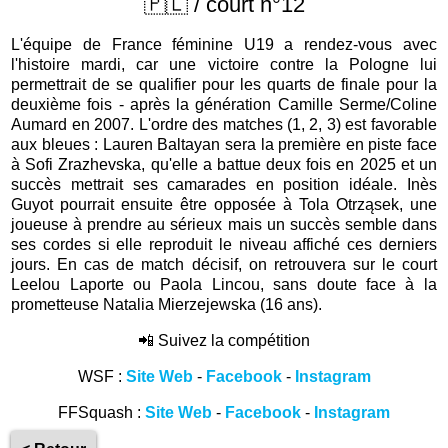
🇵🇱 / court n°12
L'équipe de France féminine U19 a rendez-vous avec
l'histoire mardi, car une victoire contre la Pologne lui
permettrait de se qualifier pour les quarts de finale pour la
deuxième fois - après la génération Camille Serme/Coline
Aumard en 2007. L'ordre des matches (1, 2, 3) est favorable
aux bleues : Lauren Baltayan sera la première en piste face
à Sofi Zrazhevska, qu'elle a battue deux fois en 2025 et un
succès mettrait ses camarades en position idéale. Inès
Guyot pourrait ensuite être opposée à Tola Otrząsek, une
joueuse à prendre au sérieux mais un succès semble dans
ses cordes si elle reproduit le niveau affiché ces derniers
jours. En cas de match décisif, on retrouvera sur le court
Leelou Laporte ou Paola Lincou, sans doute face à la
prometteuse Natalia Mierzejewska (16 ans).
📲 Suivez la compétition
WSF :
Site Web
-
Facebook
-
Instagram
FFSquash :
Site Web
-
Facebook
-
Instagram