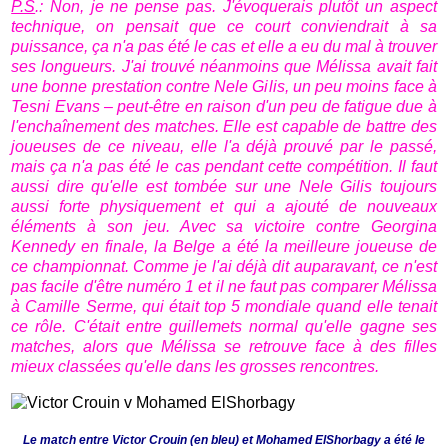
P.S
.: Non, je ne pense pas. J'évoquerais plutôt un aspect
technique, on pensait que ce court conviendrait à sa
puissance, ça n'a pas été le cas et elle a eu du mal à trouver
ses longueurs. J'ai trouvé néanmoins que Mélissa avait fait
une bonne prestation contre Nele Gilis, un peu moins face à
Tesni Evans – peut-être en raison d'un peu de fatigue due à
l'enchaînement des matches. Elle est capable de battre des
joueuses de ce niveau, elle l'a déjà prouvé par le passé,
mais ça n'a pas été le cas pendant cette compétition. Il faut
aussi dire qu'elle est tombée sur une Nele Gilis toujours
aussi forte physiquement et qui a ajouté de nouveaux
éléments à son jeu. Avec sa victoire contre Georgina
Kennedy en finale, la Belge a été la meilleure joueuse de
ce championnat. Comme je l'ai déjà dit auparavant, ce n'est
pas facile d'être numéro 1 et il ne faut pas comparer Mélissa
à Camille Serme, qui était top 5 mondiale quand elle tenait
ce rôle. C'était entre guillemets normal qu'elle gagne ses
matches, alors que Mélissa se retrouve face à des filles
mieux classées qu'elle dans les grosses rencontres.
Le match entre Victor Crouin (en bleu) et Mohamed ElShorbagy a été le