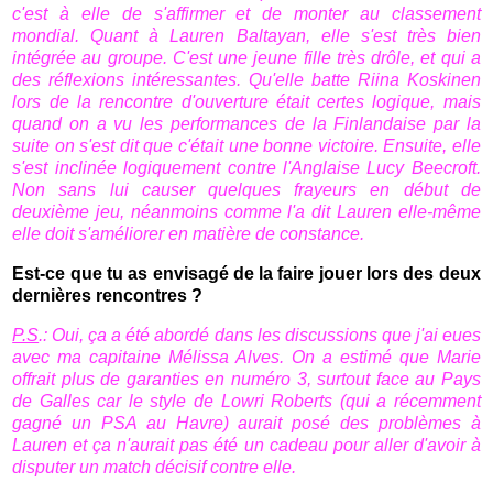
c'est à elle de s'affirmer et de monter au classement
mondial. Quant à Lauren Baltayan, elle s'est très bien
intégrée au groupe. C'est une jeune fille très drôle, et qui a
des réflexions intéressantes. Qu'elle batte Riina Koskinen
lors de la rencontre d'ouverture était certes logique, mais
quand on a vu les performances de la Finlandaise par la
suite on s'est dit que c'était une bonne victoire. Ensuite, elle
s'est inclinée logiquement contre l'Anglaise Lucy Beecroft.
Non sans lui causer quelques frayeurs en début de
deuxième jeu, néanmoins comme l'a dit Lauren elle-même
elle doit s'améliorer en matière de constance.
Est-ce que tu as envisagé de la faire jouer lors des deux
dernières rencontres ?
P.S
.: Oui, ça a été abordé dans les discussions que j'ai eues
avec ma capitaine Mélissa Alves. On a estimé que Marie
offrait plus de garanties en numéro 3, surtout face au Pays
de Galles car le style de Lowri Roberts (qui a récemment
gagné un PSA au Havre) aurait posé des problèmes à
Lauren et ça n'aurait pas été un cadeau pour aller d'avoir à
disputer un match décisif contre elle.