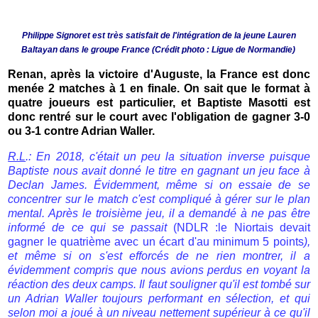
Philippe Signoret est très satisfait de l'intégration de la jeune Lauren
Baltayan dans le groupe France (
Crédit photo : Ligue de Normandie)
Renan, après la victoire d'Auguste, la France est donc
menée 2 matches à 1 en finale. On sait que le format à
quatre joueurs est particulier, et Baptiste Masotti est
donc rentré sur le court avec l'obligation de gagner 3-0
ou 3-1 contre Adrian Waller.
R.L
.: En 2018, c'était un peu la situation inverse puisque
Baptiste nous avait donné le titre en gagnant un jeu face à
Declan James. Évidemment, même si on essaie de se
concentrer sur le match c'est compliqué à gérer sur le plan
mental. Après le troisième jeu, il a demandé à ne pas être
informé de ce qui se passait
(NDLR :le Niortais devait
gagner le quatrième avec un écart d'au minimum 5 points
),
et même si on s'est efforcés de ne rien montrer, il a
évidemment compris que nous avions perdus en voyant la
réaction des deux camps. Il faut souligner qu'il est tombé sur
un Adrian Waller toujours performant en sélection, et qui
selon moi a joué à un niveau nettement supérieur à ce qu'il