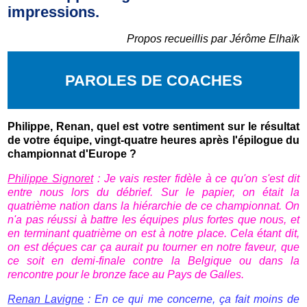
impressions.
Propos recueillis par Jérôme Elhaïk
PAROLES DE COACHES
Philippe, Renan, quel est votre sentiment sur le résultat
de votre équipe, vingt-quatre heures après l'épilogue du
championnat d'Europe ?
Philippe Signoret
: Je vais rester fidèle à ce qu'on s'est dit
entre nous lors du débrief. Sur le papier, on était la
quatrième nation dans la hiérarchie de ce championnat. On
n'a pas réussi à battre les équipes plus fortes que nous, et
en terminant quatrième on est à notre place. Cela étant dit,
on est déçues car ça aurait pu tourner en notre faveur, que
ce soit en demi-finale contre la Belgique ou dans la
rencontre pour le bronze face au Pays de Galles.
Renan Lavigne
: En ce qui me concerne, ça fait moins de