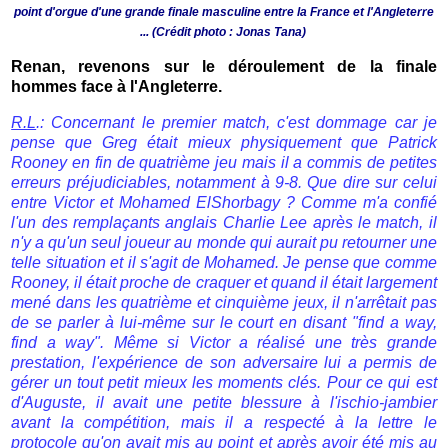
point d'orgue d'une grande finale masculine entre la France et l'Angleterre
...
(Crédit photo : Jonas Tana)
Renan, revenons sur le déroulement de la finale
hommes face à l'Angleterre.
R.L
.: Concernant le premier match, c'est dommage car je
pense que Greg était mieux physiquement que Patrick
Rooney en fin de quatrième jeu mais il a commis de petites
erreurs préjudiciables, notamment à 9-8. Que dire sur celui
entre Victor et Mohamed ElShorbagy ? Comme m'a confié
l'un des remplaçants anglais Charlie Lee après le match, il
n'y a qu'un seul joueur au monde qui aurait pu retourner une
telle situation et il s'agit de Mohamed. Je pense que comme
Rooney, il était proche de craquer et quand il était largement
mené dans les quatrième et cinquième jeux, il n'arrêtait pas
de se parler à lui-même sur le court en disant "find a way,
find a way". Même si Victor a réalisé une très grande
prestation, l'expérience de son adversaire lui a permis de
gérer un tout petit mieux les moments clés. Pour ce qui est
d'Auguste, il avait une petite blessure à l'ischio-jambier
avant la compétition, mais il a respecté à la lettre le
protocole qu'on avait mis au point et après avoir été mis au