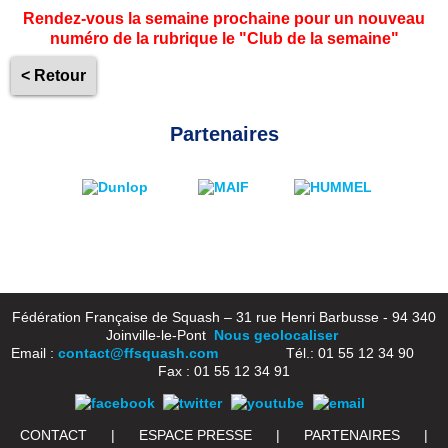
Rendez-vous la semaine prochaine pour un nouveau
numéro de la rubrique le "Club de la semaine"
< Retour
Partenaires
Fédération Française de Squash – 31 rue Henri Barbusse - 94 340
Joinville-le-Pont
Nous geolocaliser
Email :
contact@ffsquash.com
Tél.: 01 55 12 34 90
Fax : 01 55 12 34 91
CONTACT
|
ESPACE PRESSE
|
PARTENAIRES
|