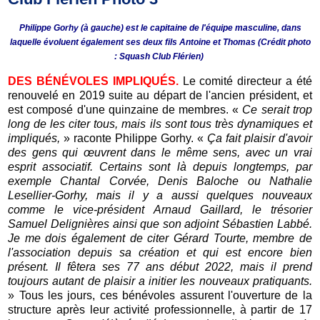
Philippe Gorhy (à gauche) est le capitaine de l'équipe masculine, dans
laquelle évoluent également ses deux fils Antoine et Thomas (Crédit photo
: Squash Club Flérien)
DES BÉNÉVOLES IMPLIQUÉS.
Le comité directeur a été
renouvelé en 2019 suite au départ de l'ancien président, et
est composé d'une quinzaine de membres. «
Ce serait trop
long de les citer tous, mais ils sont tous très dynamiques et
impliqués,
» raconte Philippe Gorhy. «
Ça fait plaisir d'avoir
des gens qui œuvrent dans le même sens, avec un vrai
esprit associatif. Certains sont là depuis longtemps, par
exemple Chantal Corvée, Denis Baloche ou Nathalie
Lesellier-Gorhy, mais il y a aussi quelques nouveaux
comme le vice-président Arnaud Gaillard, le trésorier
Samuel Delignières ainsi que son adjoint Sébastien Labbé.
Je me dois également de citer Gérard Tourte, membre de
l'association depuis sa création et qui est encore bien
présent. Il fêtera ses 77 ans début 2022, mais il prend
toujours autant de plaisir a initier les nouveaux pratiquants.
» Tous les jours, ces bénévoles assurent l'ouverture de la
structure après leur activité professionnelle, à partir de 17