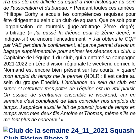
n'a pas été trop difficile eu égard à mon historique au sein
de l'association et du bureau.
» Pendant toutes ces années,
Philippe Gorhy a acquis les compétences requises pour
être dirigeant au sein d'un club de squash. Que ce soit pour
l'organisation de tournois (juge-arbitrage 2ème degré),
l'arbitrage («
j'ai passé la théorie pour le 2ème degré,
»
indique-t-il) ou encore l'encadrement. «
J'ai obtenu le CQP
par VAE pendant le confinement, et ça me permet d'avoir un
bagage supplémentaire pour animer les séances au club.
»
Capitaine de l'équipe 1 du club, qui a entamé sa campagne
2021-2022 en 1ère division régionale le weekend dernier, le
Normand est encore bien présent sur les courts, «
quand
mon emploi du temps me le permet
(NDLR : il est cadre au
sein du groupe Enedis)
. L'ambiance au sein du club est
super et retrouver mes potes de l'équipe est un vrai plaisir.
On essaie de s'entrainer ensemble le weekend, car en
semaine c'est compliqué de faire coïncider nos emplois du
temps. J'apprécie aussi le fait de pouvoir jouer de temps en
temps avec mes deux fils Antoine et Thomas, même s’ils ne
me font plus de cadeaux !
»