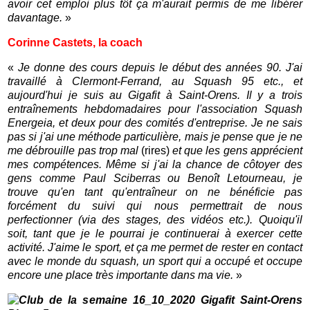
avoir cet emploi plus tôt ça m'aurait permis de me libérer
davantage.
»
Corinne Castets, la coach
«
Je donne des cours depuis le début des années 90. J'ai
travaillé à Clermont-Ferrand, au Squash 95 etc., et
aujourd'hui je suis au Gigafit à Saint-Orens. Il y a trois
entraînements hebdomadaires pour l'association Squash
Energeia, et deux pour des comités d'entreprise. Je ne sais
pas si j'ai une méthode particulière, mais je pense que je ne
me débrouille pas trop mal
(rires)
et que les gens apprécient
mes compétences. Même si j'ai la chance de côtoyer des
gens comme Paul Sciberras ou Benoît Letourneau, je
trouve qu'en tant qu'entraîneur on ne bénéficie pas
forcément du suivi qui nous permettrait de nous
perfectionner (via des stages, des vidéos etc.). Quoiqu'il
soit, tant que je le pourrai je continuerai à exercer cette
activité. J'aime le sport, et ça me permet de rester en contact
avec le monde du squash, un sport qui a occupé et occupe
encore une place très importante dans ma vie.
»