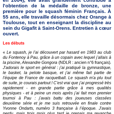
en 2004), elle avait grandement contribué à
l'obtention de la médaille de bronze, une
première pour le squash féminin Français. À
55 ans, elle travaille désormais chez Orange à
Toulouse, tout en enseignant la discipline au
sein du Gigafit à Saint-Orens. Entretien à cœur
ouvert.
Les débuts
«
Le squash, je l'ai découvert par hasard en 1983 au club
du Fontenoy à Pau, grâce à un copain avec lequel j'allais à
la piscine, Alexandre Gongora
(NDLR : ancien n°6 français)
.
J'adorais le sport en général : j'ai pratiqué la gymnastique,
le basket, la pelote basque, et j'ai même fait partie de
l'équipe de France de racquetball. Le squash m'a plu tout
de suite, je courais partout ! C'est vrai que j'ai progressé très
rapidement - en grande partie grâce à mes qualités
physiques - et à peine un mois après j'ai fait mon premier
tournoi à Pau : j'avais battu des joueuses classées
deuxième série et je me suis retrouvée en finale contre
Yvonne Ondarts, numéro 3 française à l’époque. J'avais
perdu, mais trois mois plus tard je prenais ma revanche