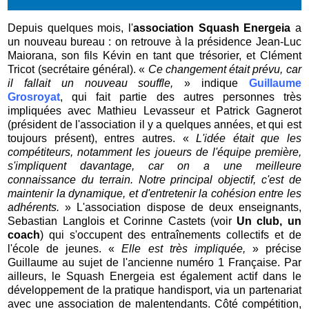
Depuis quelques mois, l'
association Squash Energeia
a
un nouveau bureau : on retrouve à la présidence Jean-Luc
Maiorana, son fils Kévin en tant que trésorier, et Clément
Tricot (secrétaire général). «
Ce changement était prévu, car
il fallait un nouveau souffle,
» indique
Guillaume
Grosroyat
, qui fait partie des autres personnes très
impliquées avec Mathieu Levasseur et Patrick Gagnerot
(président de l'association il y a quelques années, et qui est
toujours présent), entres autres. «
L'idée était que les
compétiteurs, notamment les joueurs de l'équipe première,
s'impliquent davantage, car on a une meilleure
connaissance du terrain. Notre principal objectif, c'est de
maintenir la dynamique, et d'entretenir la cohésion entre les
adhérents.
» L'association dispose de deux enseignants,
Sebastian Langlois et Corinne Castets (voir
Un club, un
coach
) qui s'occupent des entraînements collectifs et de
l'école de jeunes. «
Elle est très impliquée,
» précise
Guillaume au sujet de l'ancienne numéro 1 Française. Par
ailleurs, le Squash Energeia est également actif dans le
développement de la pratique handisport, via un partenariat
avec une association de malentendants. Côté compétition,