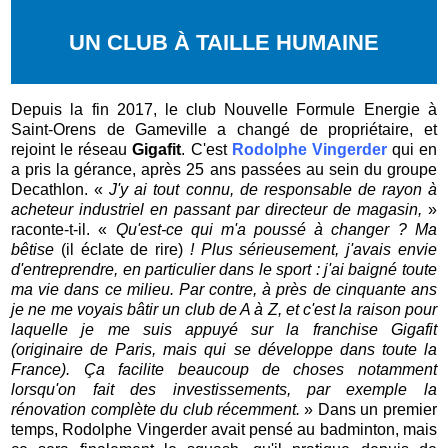
UN CLUB À TAILLE HUMAINE
Depuis la fin 2017, le club Nouvelle Formule Energie à
Saint-Orens de Gameville a changé de propriétaire, et
rejoint le réseau
Gigafit
. C'est
Rodolphe Vingerder
qui en
a pris la gérance, après 25 ans passées au sein du groupe
Decathlon. «
J'y ai tout connu, de responsable de rayon à
acheteur industriel en passant par directeur de magasin,
»
raconte-t-il. «
Qu'est-ce qui m'a poussé à changer ? Ma
bêtise
(il éclate de rire)
! Plus sérieusement, j'avais envie
d'entreprendre, en particulier dans le sport : j'ai baigné toute
ma vie dans ce milieu. Par contre, à près de cinquante ans
je ne me voyais bâtir un club de A à Z, et c'est la raison pour
laquelle je me suis appuyé sur la franchise Gigafit
(originaire de Paris, mais qui se développe dans toute la
France). Ça facilite beaucoup de choses notamment
lorsqu'on fait des investissements, par exemple la
rénovation complète du club récemment.
» Dans un premier
temps, Rodolphe Vingerder avait pensé au badminton, mais