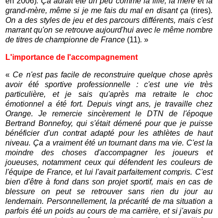
en 2006)
. Ça aurait été un peu comme la fille, la mère et la
grand-mère, même si je me fais du mal en disant ça
(rires)
.
On a des styles de jeu et des parcours différents, mais c'est
marrant qu'on se retrouve aujourd'hui avec le même nombre
de titres de championne de France
(11)
.
»
L'importance de l'accompagnement
«
Ce n'est pas facile de reconstruire quelque chose après
avoir été sportive professionnelle : c'est une vie très
particulière, et je sais qu'après ma retraite le choc
émotionnel a été fort. Depuis vingt ans, je travaille chez
Orange. Je remercie sincèrement le DTN de l'époque
Bertrand Bonnefoy, qui s'était démené pour que je puisse
bénéficier d'un contrat adapté pour les athlètes de haut
niveau. Ça a vraiment été un tournant dans ma vie. C'est la
moindre des choses d'accompagner les joueurs et
joueuses, notamment ceux qui défendent les couleurs de
l'équipe de France, et lui l'avait parfaitement compris. C'est
bien d'être à fond dans son projet sportif, mais en cas de
blessure on peut se retrouver sans rien du jour au
lendemain. Personnellement, la précarité de ma situation a
parfois été un poids au cours de ma carrière, et si j'avais pu