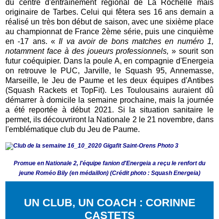
du centre d'entraînement régional de La Rochelle mais
originaire de Tarbes. Celui qui fêtera ses 16 ans demain a
réalisé un très bon début de saison, avec une sixième place
au championnat de France 2ème série, puis une cinquième
en -17 ans. «
Il va avoir de bons matches en numéro 1,
notamment face à des joueurs professionnels,
» sourit son
futur coéquipier. Dans la poule A, en compagnie d'Energeia
on retrouve le PUC, Jarville, le Squash 95, Annemasse,
Marseille, le Jeu de Paume et les deux équipes d'Antibes
(Squash Rackets et TopFit). Les Toulousains auraient dû
démarrer à domicile la semaine prochaine, mais la journée
a été reportée à début 2021. Si la situation sanitaire le
permet, ils découvriront la Nationale 2 le 21 novembre, dans
l'emblématique club du Jeu de Paume.
Promue en Nationale 2, l'équipe fanion d'Energeia a reçu le renfort du
jeune Roméo Bily (en médaillon) (Crédit photo : Squash Energeia)
UN CLUB, UN COACH : CORINNE
CASTETS