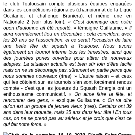
le club Toulousain compte plusieurs équipes engagées
dans les compétitions régionales (championnat de la Ligue
Occitanie, et challenge Bruniera), et même une en
Nationale 2 (voir plus loin). «
C'est dommage que notre
open d'automne ait été reporté,
» témoigne Guillaume. «
Il
aura normalement lieu en décembre : cela coïncidera avec
les 20 ans de l'association, et ce serait l'occasion de faire
une belle fête du squash à Toulouse. Nous avons
également un tournoi interne tous les trimestres, ainsi que
des journées portes ouvertes pour attirer de nouveaux
adeptes. La situation actuelle est bien sûr loin d'être facile
mais on ne se décourage pas, sûrement en partie parce que
nous sommes nouveaux
(rires). » L'autre raison – et ceux
qui les côtoient sur les tournois s'en sont forcément rendus
compte - c'est que les joueurs du Squash Energia ont un
enthousiasme communicatif. «
On aime faire la fête, et
rencontrer des gens,
» explique Guillaume. «
On va dire
qu'on est un groupe de jeunes vieux
(rires)
. Certains ont 39
ans dans leur raquette, mais 25 ans dans leur tête ! En tous
cas, on ne se prend pas au sérieux et je crois que c'est ce
qui fait notre force.
»