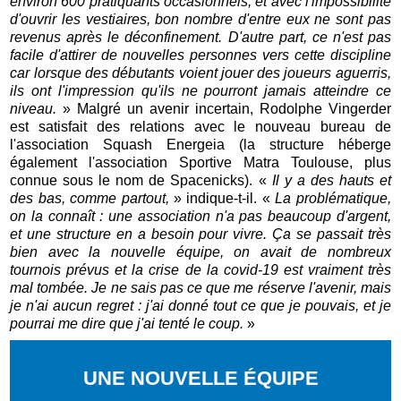
environ 600 pratiquants occasionnels, et avec l'impossibilité
d'ouvrir les vestiaires, bon nombre d'entre eux ne sont pas
revenus après le déconfinement. D'autre part, ce n'est pas
facile d'attirer de nouvelles personnes vers cette discipline
car lorsque des débutants voient jouer des joueurs aguerris,
ils ont l'impression qu'ils ne pourront jamais atteindre ce
niveau.
» Malgré un avenir incertain, Rodolphe Vingerder
est satisfait des relations avec le nouveau bureau de
l'association Squash Energeia (la structure héberge
également l'association Sportive Matra Toulouse, plus
connue sous le nom de Spacenicks). «
Il y a des hauts et
des bas, comme partout,
» indique-t-il. «
La problématique,
on la connaît : une association n'a pas beaucoup d'argent,
et une structure en a besoin pour vivre. Ça se passait très
bien avec la nouvelle équipe, on avait de nombreux
tournois prévus et la crise de la covid-19 est vraiment très
mal tombée. Je ne sais pas ce que me réserve l'avenir, mais
je n'ai aucun regret : j'ai donné tout ce que je pouvais, et je
pourrai me dire que j'ai tenté le coup.
»
UNE NOUVELLE
ÉQUIPE