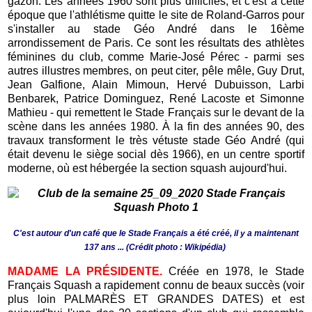
gazon. Les années 1960 sont plus difficiles, et c'est à cette
époque que l'athlétisme quitte le site de Roland-Garros pour
s'installer au stade Géo André dans le 16ème
arrondissement de Paris. Ce sont les résultats des athlètes
féminines du club, comme Marie-José Pérec - parmi ses
autres illustres membres, on peut citer, pêle mêle, Guy Drut,
Jean Galfione, Alain Mimoun, Hervé Dubuisson, Larbi
Benbarek, Patrice Dominguez, René Lacoste et Simonne
Mathieu - qui remettent le Stade Français sur le devant de la
scène dans les années 1980. À la fin des années 90, des
travaux transforment le très vétuste stade Géo André (qui
était devenu le siège social dès 1966), en un centre sportif
moderne, où est hébergée la section squash aujourd'hui.
C'est autour d'un café que le Stade Français a été créé, il y a maintenant
137 ans ... (Crédit photo : Wikipédia)
MADAME LA PRÉSIDENTE.
Créée en 1978, le Stade
Français Squash a rapidement connu de beaux succès (voir
plus loin PALMARÈS ET GRANDES DATES) et est