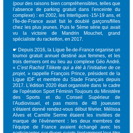
(pour des raisons bien compréhensibles, telles que
l'absence de parking gratuit dans l'enceinte du
complexe) : en 2002, les Interligues -15/-19 ans, et
l'Île-de-France avait fait le doublé garçons/filles
chez les plus jeunes. Puis le 5ème série qui avait
vu la victoire de Mandrin Mouchet, grand
spécialiste du racketlon, en 2017.
☛
Depuis 2016, la Ligue Île-de-France organise un
tournoi gratuit annuel destiné aux femmes, et les
trois derniers ont eu lieu au complexe Géo André.
«
C'est Rachid Tilikete qui a été à l'initiative de ce
projet,
» rappelle François Prince, président de la
Ligue IDF et membre du Stade Français depuis
2017. L'édition 2020 était organisée dans le cadre
de l'opération Sport Féminin Toujours du Ministère
des Sports et du Conseil Supérieur de
l'Audiovisuel, et pas moins de 48 joueuses
s'étaient donné rendez-vous début février. Mélissa
Alves et Camille Serme étaient les invitées de
marque de l'évènement : les deux membres de
l'équipe de France avaient échangé avec les
participantes sur divers sujets (notamment leur titre