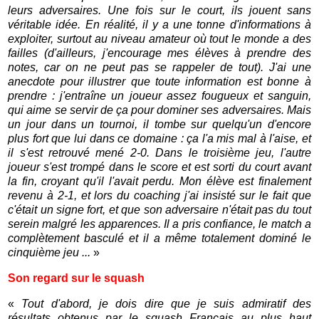
leurs adversaires. Une fois sur le court, ils jouent sans
véritable idée. En réalité, il y a une tonne d'informations à
exploiter, surtout au niveau amateur où tout le monde a des
failles (d'ailleurs, j'encourage mes élèves à prendre des
notes, car on ne peut pas se rappeler de tout). J'ai une
anecdote pour illustrer que toute information est bonne à
prendre : j'entraîne un joueur assez fougueux et sanguin,
qui aime se servir de ça pour dominer ses adversaires. Mais
un jour dans un tournoi, il tombe sur quelqu'un d'encore
plus fort que lui dans ce domaine : ça l'a mis mal à l'aise, et
il s'est retrouvé mené 2-0. Dans le troisième jeu, l'autre
joueur s'est trompé dans le score et est sorti du court avant
la fin, croyant qu'il l'avait perdu. Mon élève est finalement
revenu à 2-1, et lors du coaching j'ai insisté sur le fait que
c'était un signe fort, et que son adversaire n'était pas du tout
serein malgré les apparences. Il a pris confiance, le match a
complètement basculé et il a même totalement dominé le
cinquième jeu ...
»
Son regard sur le squash
«
Tout d'abord, je dois dire que je suis admiratif des
résultats obtenus par le squash Français au plus haut