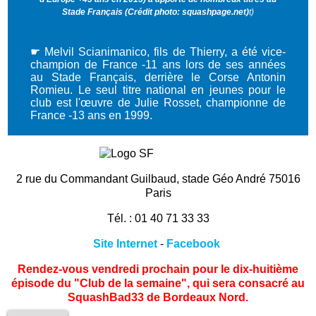
Stade Français (Crédit photo: squashpage.net)
t)
☛ Melvil Scianimanico, fils de Thierry, a été vice-
champion de France -11 ans lors de ses années
au Stade Français, derrière le Corse Antonin
Romieu. Le seul titre national en jeunes pour le
club est l'œuvre de Julie Rosset, championne de
France -13 ans en 1999.
2 rue du Commandant Guilbaud, stade Géo André 75016
Paris
Tél. : 01 40 71 33 33
Site Internet
-
Facebook
Rendez-vous vendredi prochain pour le dix-huitième
épisode du "Club de la semaine", qui sera consacré au
SquashBad33 de Bordeaux Nord.