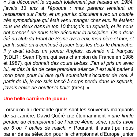
«
J'ai découvert le squash totalement par hasard en 1984,
j'avais 13 ans à l'époque : mes parents tenaient un
restaurant sur Paris, et un jour ils discutent avec un couple
très sympathique qui était venu manger chez eux. Ils étaient
tous les deux dans le top 10 français au squash, et ils nous
ont proposé de nous faire découvrir la discipline. On a donc
été au club du Front de Seine avec eux, mon père et moi, et
par la suite on a continué à jouer tous les deux le dimanche.
Il y avait là-bas un joueur Anglais, assimilé n°1 français
(NDLR : Sean Flynn, qui sera champion de France en 1986
et 1987)
, qui donnait des cours là-bas. J'en ai pris un avec
lui, et dès la fin de cette première séance il est allé parler à
mon père pour lui dire qu'il souhaitait s'occuper de moi. À
partir de là, je me suis lancé à corps perdu dans le squash,
j'avais envie de bouffer la balle
(rires)
.
»
Une belle carrière de joueur
Lorsqu'on lui demande quels sont les souvenirs marquants
de sa carrière, David Quéré cite étonnamment «
une finale
perdue au championnat de France 4ème série, après avoir
eu 6 ou 7 balles de match.
» Pourtant, il aurait pu nous
parler de sa sélection pour le championnat d'Europe junior