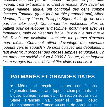
niveau, c'est extraordinaire. C'est le résultat d'un travail de
longue haleine, auquel ont contribué des gens comme
Jacques Fontaine (qui a joué un rôle prépondérant), Albert
Médina, Thierry Lincou, Philippe Signoret etc (je ne peux
pas les citer tous). Concernant les instances, elles se
battent pour développer la discipline, notamment avec les
formations, mais ce n'est pas facile. Je n'oublie pas que le
fait d'avoir une discipline structurée me permet d'exercer
mon métier. Comment attirer davantage de nouveaux
joueurs vers le squash ? Je crois qu'avec des débutants, il
faut avant tout proposer des choses simples et ludiques. On
est dans une société qui va à 2000 à l'heure, dans laquelle
les messages transmis doivent être clairs et concis. »
PALMARÈS ET GRANDES DATES
☛ Même s'il reçoit plusieurs compétitions
régionales tous les ans (opens, championnats de
Ligue, tournois jeunes etc.), la section squash du
Stade Français n'a organisé "que" deux
championnats de France au cours de son histoire