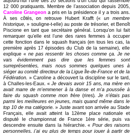
aujourd'hui l'une des 20 sections d'un club qui rassemble
12 000 pratiquants. Membre de l'association depuis 2005,
Caroline Grangeon
a pris en la présidence il y a trois ans.
À ses côtés, on retrouve Hubert Krafft («
un membre
historique,
» souligne-t-elle) au poste de trésorier, et Benoît
Piscione en tant que secrétaire général. Lorsqu'on lui fait
remarquer qu'elle est l'une des rares femmes à occuper
cette fonction dans le squash français (en tous les cas, la
première après 17 épisodes du Club de la semaine), elle
explique «
ne pas ressentir les choses comme ça. Je ne
vais évidemment pas dire que les femmes sont
surreprésentées, mais nous sommes quelques unes à
siéger au comité directeur de la Ligue Île-de-France et de la
Fédération.
» Caroline a découvert la discipline sur le tard,
à Challes-les-Eaux. «
Je devais avoir 15 ans, ma mère en
avait marre de m’emmener à la danse et m’a poussée à
faire du squash comme mon frère
(rires)
. Je n’étais pas
parmi les meilleures en jeunes, mais quand même dans le
top 10 de ma catégorie.
» Juste avant son arrivée au Stade
Français, elle avait atteint la 12ème place nationale et
disputé le championnat de France 1ère série, puis va
descendre ensuite dans la hiérarchie. «
Pour des raisons
personnelles, j’ai eu plus de temps pour jouer à partir de