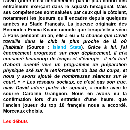
David Quéré n'est certainement pas le plus connu des
entraîneurs exerçant dans le squash hexagonal. Mais
ses compétences sont saluées par ceux qui le côtoient,
notamment les joueurs qu'il encadre depuis quelques
années au Stade Français. La joueuse originaire des
Bermudes Emma Keane raconte que lorsqu'elle a vécu
à Paris pendant un an, elle a eu «
la chance que David
travaille dans le club le plus proche de là où
j'habitais
(Source :
Island Stats
)
. Grâce à lui, j'ai
énormément progressé sur mon déplacement. Il m'a
consacré beaucoup de temps et d'énergie : il m'a tout
d'abord orienté vers un programme de préparation
physique axé sur le renforcement du bas du corps, et
nous y avons ajouté de nombreuses séances sur le
court
. » «
Les réseaux sociaux, ce n'est pas son truc,
mais David adore parler de squash,
» confie avec le
sourire Caroline Grangeon. Nous en avons eu la
confirmation lors d'un entretien d'une heure, que
l'ancien joueur du top 10 français nous a accordé.
Morceaux choisis.
Les débuts