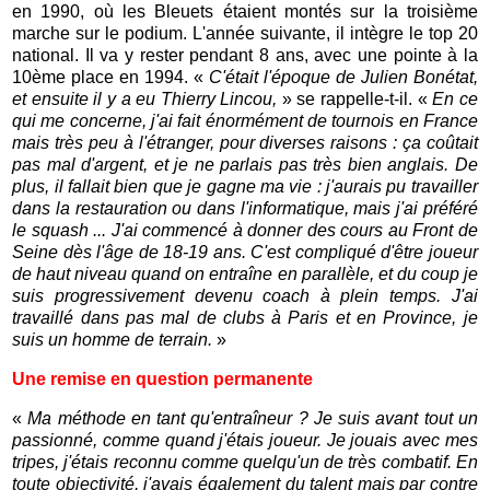
en 1990, où les Bleuets étaient montés sur la troisième
marche sur le podium. L'année suivante, il intègre le top 20
national. Il va y rester pendant 8 ans, avec une pointe à la
10ème place en 1994. «
C'était l'époque de Julien Bonétat,
et ensuite il y a eu Thierry Lincou,
» se rappelle-t-il. «
En ce
qui me concerne, j'ai fait énormément de tournois en France
mais très peu à l'étranger, pour diverses raisons : ça coûtait
pas mal d'argent, et je ne parlais pas très bien anglais. De
plus, il fallait bien que je gagne ma vie : j'aurais pu travailler
dans la restauration ou dans l'informatique, mais j'ai préféré
le squash ... J'ai commencé à donner des cours au Front de
Seine dès l'âge de 18-19 ans. C'est compliqué d'être joueur
de haut niveau quand on entraîne en parallèle, et du coup je
suis progressivement devenu coach à plein temps. J'ai
travaillé dans pas mal de clubs à Paris et en Province, je
suis un homme de terrain.
»
Une remise en question permanente
«
Ma méthode en tant qu'entraîneur ? Je suis avant tout un
passionné, comme quand j'étais joueur. Je jouais avec mes
tripes, j'étais reconnu comme quelqu'un de très combatif. En
toute objectivité, j'avais également du talent mais par contre