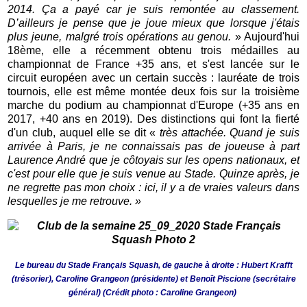
2014. Ça a payé car je suis remontée au classement.
D’ailleurs je pense que je joue mieux que lorsque j'étais
plus jeune, malgré trois opérations au genou.
» Aujourd'hui
18ème, elle a récemment obtenu trois médailles au
championnat de France +35 ans, et s'est lancée sur le
circuit européen avec un certain succès : lauréate de trois
tournois, elle est même montée deux fois sur la troisième
marche du podium au championnat d'Europe (+35 ans en
2017, +40 ans en 2019). Des distinctions qui font la fierté
d'un club, auquel elle se dit «
très attachée. Quand je suis
arrivée à Paris, je ne connaissais pas de joueuse à part
Laurence André que je côtoyais sur les opens nationaux, et
c'est pour elle que je suis venue au Stade. Quinze après, je
ne regrette pas mon choix : ici, il y a de vraies valeurs dans
lesquelles je me retrouve. »
Le bureau du Stade Français Squash, de gauche à droite : Hubert Krafft
(trésorier), Caroline Grangeon (présidente) et Benoît Piscione (secrétaire
général) (Crédit photo : Caroline Grangeon)