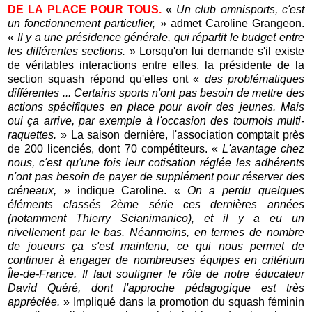
DE LA PLACE POUR TOUS.
«
Un club omnisports, c'est
un fonctionnement particulier,
» admet Caroline Grangeon.
«
Il y a une présidence générale, qui répartit le budget entre
les différentes sections.
» Lorsqu'on lui demande s'il existe
de véritables interactions entre elles, la présidente de la
section squash répond qu'elles ont «
des problématiques
différentes ... Certains sports n'ont pas besoin de mettre des
actions spécifiques en place pour avoir des jeunes. Mais
oui ça arrive, par exemple à l'occasion des tournois multi-
raquettes.
» La saison dernière, l'association comptait près
de 200 licenciés, dont 70 compétiteurs. «
L'avantage chez
nous, c'est qu'une fois leur cotisation réglée les adhérents
n'ont pas besoin de payer de supplément pour réserver des
créneaux,
» indique Caroline. «
On a perdu quelques
éléments classés 2ème série ces dernières années
(notamment Thierry Scianimanico), et il y a eu un
nivellement par le bas. Néanmoins, en termes de nombre
de joueurs ça s'est maintenu, ce qui nous permet de
continuer à engager de nombreuses équipes en critérium
Île-de-France. Il faut souligner le rôle de notre éducateur
David Quéré, dont l'approche pédagogique est très
appréciée.
» Impliqué dans la promotion du squash féminin